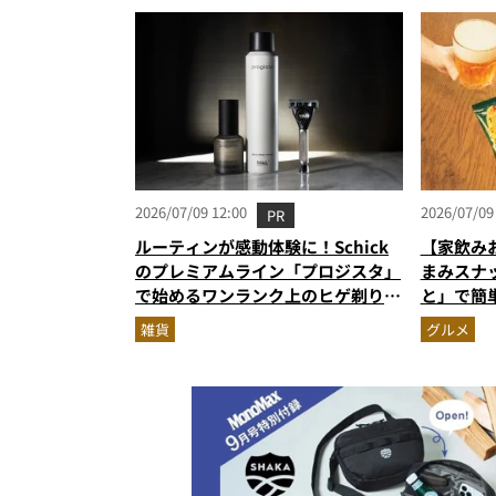
2026/07/09 12:00
2026/07/09
PR
ルーティンが感動体験に！Schick
【家飲み
のプレミアムライン「プロジスタ」
まみスナ
で始めるワンランク上のヒゲ剃り習
と」で簡
慣
雑貨
グルメ