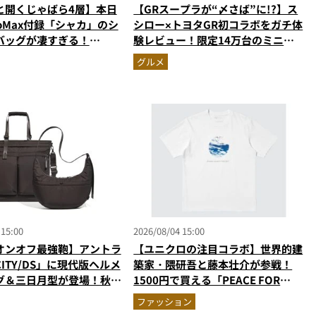
と開くじゃばら4層】本日
【GRスープラが“〆さば”に!?】ス
oMax付録「シャカ」のシ
シロー×トヨタGR初コラボをガチ体
バッグが凄すぎる！
験レビュー！限定14万台のミニカ
ペット収納＆背面メッシュ
ー＆体験型演出に大人も子供も大興
グルメ
かない
奮間違いなし
 15:00
2026/08/04 15:00
オンオフ最強鞄】アントラ
【ユニクロの注目コラボ】世界的建
ITY/DS」に現代版ヘルメ
築家・隈研吾と藤本壮介が参戦！
グ＆三日月型が登場！秋服
1500円で買える「PEACE FOR
う新色モールブラウンが傑
ALL」最新作
ファッション