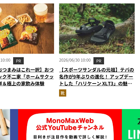
 10:00
2026/06/30 10:00
PR
PR
おつまみはこれ一択】おつ
【スポーツサンダルの元祖】テバの
ック不二家「ホームサクッ
名作が9年ぶりの進化！ アップデー
単＆極上の家飲み体験
トした「ハリケーン XLT3」の魅力
を識者があらゆる角度から徹底解
靴
説！