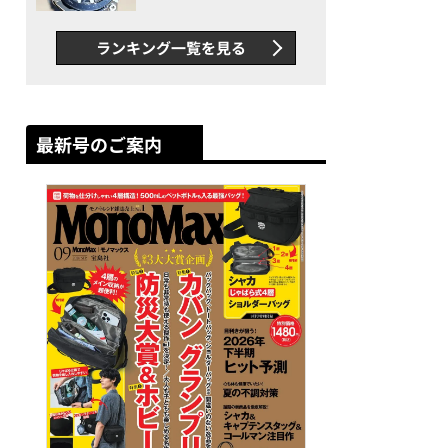
者が語る「GWR-B3000」最
新ムーブメントの衝撃
ランキング一覧を見る
最新号のご案内