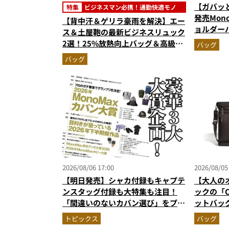
【ガバッ
特集
ビジネスマン必携！通勤快適モノ
発売Mon
【背中汗＆ゲリラ豪雨を解決】エー
ョルダー
ス＆土屋鞄の最新ビジネスリュック
500mL
2選！25%放熱向上バッグ＆高級防
バッグ
でベタつ
水レザーの全貌
バッグ
2026/08/06 17:00
2026/08/05
【明日発売】シャカ付録もキャプテ
【大人の
ンスタッグ付録も大特集も注目！
ックの「C
「間違いのないカバン選び」をプロ
ットバッ
がジャッジ・MonoMax9月号の目
に絶対合
トピックス
バッグ
次を公開
作