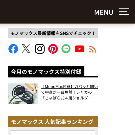
MENU
モノマックス最新情報をSNSでチェック！
今月のモノマックス特別付録
【MonoMax付録】ガバッと開い
て中身が一目瞭然！シャカの
「じゃばら式４層ショルダーバ
ッグ」は、出し入れのしやすさ
も過去最高レベルだった！
モノマックス 人気記事ランキング