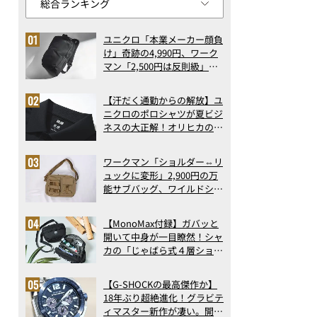
ユニクロ「本業メーカー顔負
け」奇跡の4,990円、ワーク
マン「2,500円は反則級」凄
い万能バッグ…ほか【リュッ
クの人気記事ランキングベス
【汗だく通勤からの解放】ユ
ト3】（2026年6月版）
ニクロのポロシャツが夏ビジ
ネスの大正解！オリヒカの透
け防止シャツも優秀。酷暑も
涼しい顔で働ける超快適ウエ
ワークマン「ショルダー⇔リ
アの実力
ュックに変形」2,900円の万
能サブバッグ、ワイルドシン
グス“水に強い”初コラボ付
録…ほか【休日バッグの人気
【MonoMax付録】ガバッと
記事ランキングベスト3】
開いて中身が一目瞭然！シャ
（2026年6月版）
カの「じゃばら式４層ショル
ダーバッグ」は、出し入れの
しやすさも過去最高レベルだ
【G-SHOCKの最高傑作か】
った！
18年ぶり超絶進化！グラビテ
ィマスター新作が凄い。開発