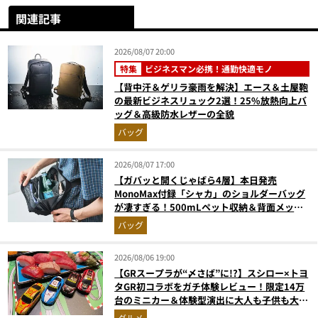
関連記事
2026/08/07 20:00
特集
ビジネスマン必携！通勤快適モノ
【背中汗＆ゲリラ豪雨を解決】エース＆土屋鞄
の最新ビジネスリュック2選！25%放熱向上バ
ッグ＆高級防水レザーの全貌
バッグ
2026/08/07 17:00
【ガバッと開くじゃばら4層】本日発売
MonoMax付録「シャカ」のショルダーバッグ
が凄すぎる！500mLペット収納＆背面メッシ
ュでベタつかない
バッグ
2026/08/06 19:00
【GRスープラが“〆さば”に!?】スシロー×トヨ
タGR初コラボをガチ体験レビュー！限定14万
台のミニカー＆体験型演出に大人も子供も大興
奮間違いなし
グルメ