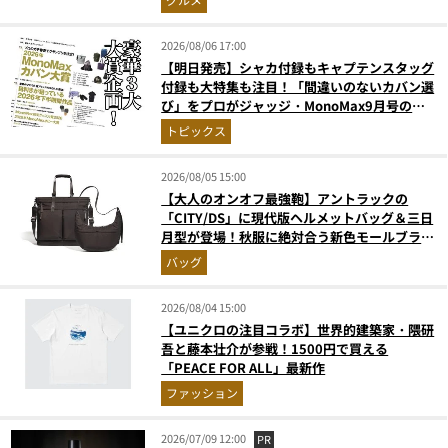
2026/08/06 17:00
【明日発売】シャカ付録もキャプテンスタッグ
付録も大特集も注目！「間違いのないカバン選
び」をプロがジャッジ・MonoMax9月号の目
次を公開
トピックス
2026/08/05 15:00
【大人のオンオフ最強鞄】アントラックの
「CITY/DS」に現代版ヘルメットバッグ＆三日
月型が登場！秋服に絶対合う新色モールブラウ
ンが傑作
バッグ
2026/08/04 15:00
【ユニクロの注目コラボ】世界的建築家・隈研
吾と藤本壮介が参戦！1500円で買える
「PEACE FOR ALL」最新作
ファッション
2026/07/09 12:00
PR