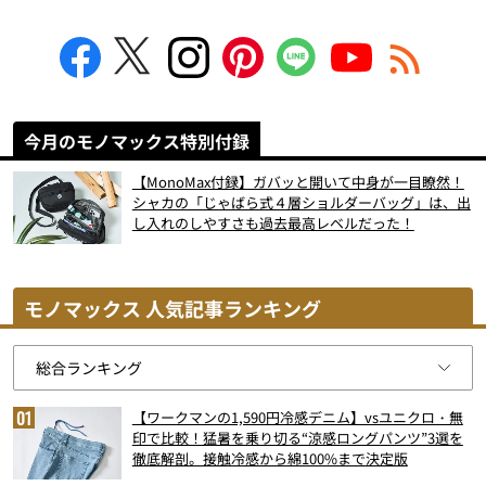
今月のモノマックス特別付録
【MonoMax付録】ガバッと開いて中身が一目瞭然！
シャカの「じゃばら式４層ショルダーバッグ」は、出
し入れのしやすさも過去最高レベルだった！
モノマックス 人気記事ランキング
【ワークマンの1,590円冷感デニム】vsユニクロ・無
印で比較！猛暑を乗り切る“涼感ロングパンツ”3選を
徹底解剖。接触冷感から綿100%まで決定版