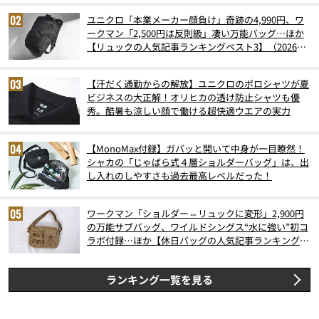
ユニクロ「本業メーカー顔負け」奇跡の4,990円、ワ
ークマン「2,500円は反則級」凄い万能バッグ…ほか
【リュックの人気記事ランキングベスト3】（2026年
6月版）
【汗だく通勤からの解放】ユニクロのポロシャツが夏
ビジネスの大正解！オリヒカの透け防止シャツも優
秀。酷暑も涼しい顔で働ける超快適ウエアの実力
【MonoMax付録】ガバッと開いて中身が一目瞭然！
シャカの「じゃばら式４層ショルダーバッグ」は、出
し入れのしやすさも過去最高レベルだった！
ワークマン「ショルダー⇔リュックに変形」2,900円
の万能サブバッグ、ワイルドシングス“水に強い”初コ
ラボ付録…ほか【休日バッグの人気記事ランキングベ
スト3】（2026年6月版）
ランキング一覧を見る