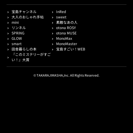
宝島チャンネル
InRed
大人のおしゃれ手帖
sweet
mini
素敵なあの人
リンネル
otona ROSY
SPRiNG
otona MUSE
GLOW
MonoMax
smart
MonoMaster
田舎暮らしの本
宝島すごい！WEB
『このミステリーがすご
い！』大賞
© TAKARAJIMASHA,Inc. All Rights Reserved.