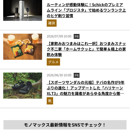
ルーティンが感動体験に！Schickのプレミア
ムライン「プロジスタ」で始めるワンランク上
のヒゲ剃り習慣
雑貨
2026/07/09 10:00
PR
【家飲みおつまみはこれ一択】おつまみスナッ
ク不二家「ホームサクッと」で簡単＆極上の家
飲み体験
グルメ
2026/06/30 10:00
PR
【スポーツサンダルの元祖】テバの名作が9年
ぶりの進化！ アップデートした「ハリケーン
XLT3」の魅力を識者があらゆる角度から徹底
解説！
靴
モノマックス最新情報をSNSでチェック！