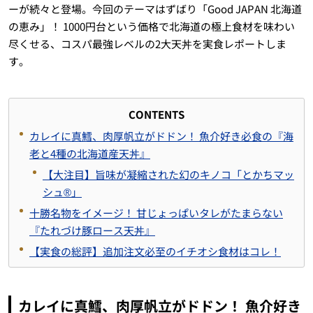
ーが続々と登場。今回のテーマはずばり「Good JAPAN 北海道
の恵み」！ 1000円台という価格で北海道の極上食材を味わい
尽くせる、コスパ最強レベルの2大天丼を実食レポートしま
す。
CONTENTS
カレイに真鱈、肉厚帆立がドドン！ 魚介好き必食の『海
老と4種の北海道産天丼』
【大注目】旨味が凝縮された幻のキノコ「とかちマッ
シュ®︎」
十勝名物をイメージ！ 甘じょっぱいタレがたまらない
『たれづけ豚ロース天丼』
【実食の総評】追加注文必至のイチオシ食材はコレ！
カレイに真鱈、肉厚帆立がドドン！ 魚介好き