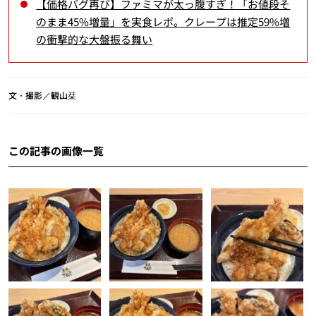
【価格バグ再び】ファミマが太っ腹すぎ！「お値段そ
のまま45%増量」を実食レポ。クレープは推定59%増
の衝撃的な大盤振る舞い
文・撮影／観山栞
この記事の画像一覧