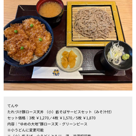
てんや
たれづけ豚ロース天丼 （小）藪そばサービスセット（みそ汁付）
セット価格：3枚 ￥1,270／4枚 ￥1,570／5枚 ￥1,870
内容：“ゆめの大地”豚ロース天・グリーンピース
※小うどんに変更可能
※（小）藪そば・小うどんともに、温・冷選択可能