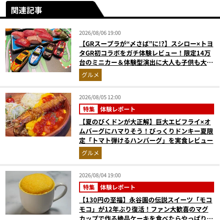
関連記事
2026/08/06 19:00
【GRスープラが“〆さば”に!?】スシロー×トヨ
タGR初コラボをガチ体験レビュー！限定14万
台のミニカー＆体験型演出に大人も子供も大興
奮間違いなし
グルメ
2026/08/05 12:00
特集
体験レポート
【夏のびくドンが大正解】巨大エビフライ×オ
ムバーグにハマりそう！びっくりドンキー夏限
定「トマト弾けるハンバーグ」を実食レビュー
グルメ
2026/08/04 19:00
特集
体験レポート
【130円の至福】永谷園の伝説スイーツ「モコ
モコ」が12年ぶり復活！ファン大歓喜のマグ
カップで作る絶品ケーキを食べたらやっぱり最