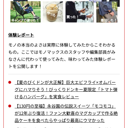
体験レポート
モノの本当のよさは実際に体験してみたからこそわかる
もの。ここではモノマックスのスタッフや編集部員がみ
なさんに代わって使ってみた、味わってみた体験レポー
トを公開します！
【夏のびくドンが大正解】巨大エビフライ×オムバー
グにハマりそう！びっくりドンキー夏限定「トマト弾
けるハンバーグ」を実食レビュー
【130円の至福】永谷園の伝説スイーツ「モコモコ」
が12年ぶり復活！ファン大歓喜のマグカップで作る絶
品ケーキを食べたらやっぱり最高にウマかった