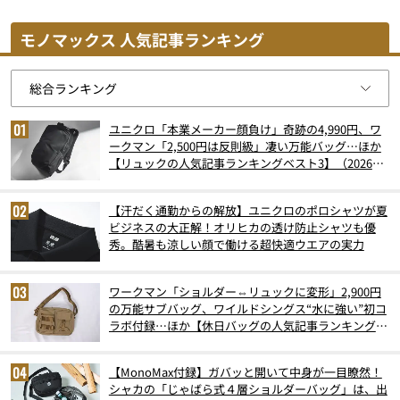
モノマックス 人気記事ランキング
ユニクロ「本業メーカー顔負け」奇跡の4,990円、ワ
ークマン「2,500円は反則級」凄い万能バッグ…ほか
【リュックの人気記事ランキングベスト3】（2026年
6月版）
【汗だく通勤からの解放】ユニクロのポロシャツが夏
ビジネスの大正解！オリヒカの透け防止シャツも優
秀。酷暑も涼しい顔で働ける超快適ウエアの実力
ワークマン「ショルダー⇔リュックに変形」2,900円
の万能サブバッグ、ワイルドシングス“水に強い”初コ
ラボ付録…ほか【休日バッグの人気記事ランキングベ
スト3】（2026年6月版）
【MonoMax付録】ガバッと開いて中身が一目瞭然！
シャカの「じゃばら式４層ショルダーバッグ」は、出