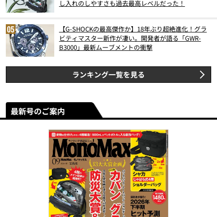
し入れのしやすさも過去最高レベルだった！
【G-SHOCKの最高傑作か】18年ぶり超絶進化！グラ
ビティマスター新作が凄い。開発者が語る「GWR-
B3000」最新ムーブメントの衝撃
ランキング一覧を見る
最新号のご案内