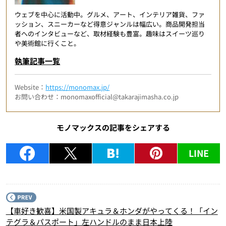
ウェブを中心に活動中。グルメ、アート、インテリア雑貨、ファ
ッション、スニーカーなど得意ジャンルは幅広い。商品開発担当
者へのインタビューなど、取材経験も豊富。趣味はスイーツ巡り
や美術館に行くこと。
執筆記事一覧
Website：
https://monomax.jp/
お問い合わせ：monomaxofficial@takarajimasha.co.jp
モノマックスの記事をシェアする
LINE
P
【車好き歓喜】米国製アキュラ＆ホンダがやってくる！「イン
テグラ＆パスポート」左ハンドルのまま日本上陸