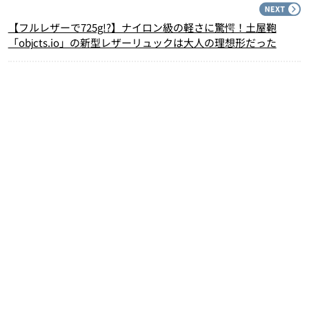
N
【フルレザーで725g!?】ナイロン級の軽さに驚愕！土屋鞄
「objcts.io」の新型レザーリュックは大人の理想形だった