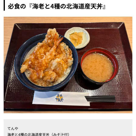
必食の『海老と4種の北海道産天丼』
てんや
海老と4種の北海道産天丼（みそ汁付）