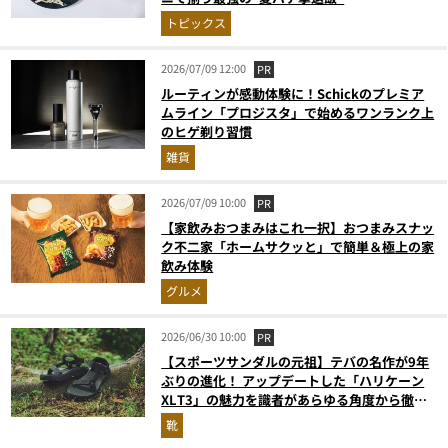
トピックス
2026/07/09 12:00
PR
ルーティンが感動体験に！Schickのプレミア
ムライン「プロジスタ」で始めるワンランク上
のヒゲ剃り習慣
雑貨
2026/07/09 10:00
PR
【家飲みおつまみはこれ一択】おつまみスナッ
ク不二家「ホームサクッと」で簡単＆極上の家
飲み体験
グルメ
2026/06/30 10:00
PR
【スポーツサンダルの元祖】テバの名作が9年
ぶりの進化！ アップデートした「ハリケーン
XLT3」の魅力を識者があらゆる角度から徹底
解説！
靴