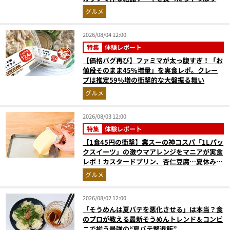
高にウマかった
グルメ
2026/08/04 12:00
特集
体験レポート
【価格バグ再び】ファミマが太っ腹すぎ！「お
値段そのまま45%増量」を実食レポ。クレー
プは推定59%増の衝撃的な大盤振る舞い
グルメ
2026/08/03 12:00
特集
体験レポート
【1食45円の衝撃】業スーの神コスパ「1Lパッ
クスイーツ」の激ウマアレンジをマニアが実食
レポ！カスタードプリン、杏仁豆腐…夏休みの
おやつに最強すぎた
グルメ
2026/08/02 12:00
「そうめんは夏バテを悪化させる」は本当？食
のプロが教える最新そうめんトレンド＆コンビ
ニで揃う最強の“夏バテ撃退飯”