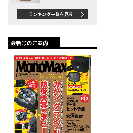
グス“水に強い”初コラボ付
録…ほか【休日バッグの人気
ランキング一覧を見る
記事ランキングベスト3】
（2026年6月版）
最新号のご案内