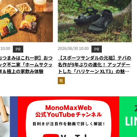
 10:00
2026/06/30 10:00
PR
PR
おつまみはこれ一択】おつ
【スポーツサンダルの元祖】テバの
ック不二家「ホームサクッ
名作が9年ぶりの進化！ アップデー
単＆極上の家飲み体験
トした「ハリケーン XLT3」の魅力
を識者があらゆる角度から徹底解
靴
説！