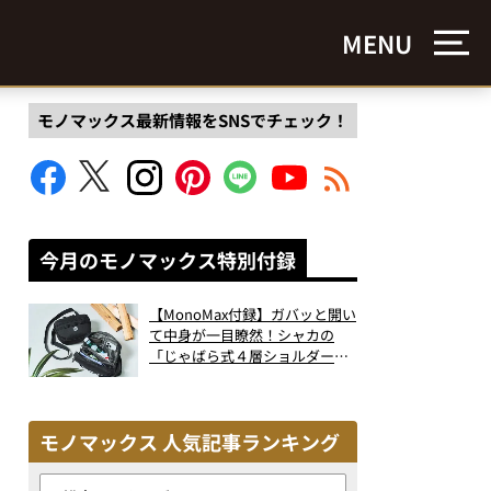
MENU
モノマックス最新情報をSNSでチェック！
今月のモノマックス特別付録
【MonoMax付録】ガバッと開い
て中身が一目瞭然！シャカの
「じゃばら式４層ショルダーバ
ッグ」は、出し入れのしやすさ
も過去最高レベルだった！
モノマックス 人気記事ランキング