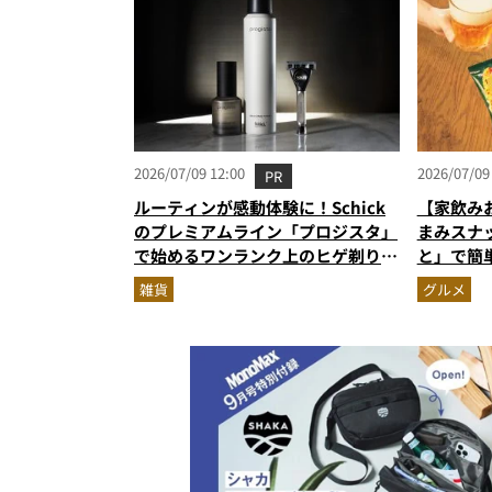
2026/07/09 12:00
2026/07/09
PR
ルーティンが感動体験に！Schick
【家飲み
のプレミアムライン「プロジスタ」
まみスナ
で始めるワンランク上のヒゲ剃り習
と」で簡
慣
雑貨
グルメ