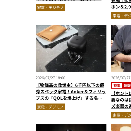
登場！6,
フ型イヤホンの着け心地とAI技術に
ホン＆2,
家電・デジモノ
感動
スキなし
家電・デ
2026/07/27 18:00
2026/07/27
【物価高の救世主】6千円以下の優
特集
体験
秀スペック家電！Anker＆フィリッ
【ホント
プスの「QOLを爆上げ」する名品2
要なのは指
選
ズ楽器の
家電・デジモノ
ルにギタ
家電・デ