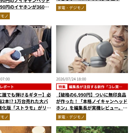
990円のノイキャンヘッド
陸
990円のイヤホンが360度
家電・デジモノ
の本気作だった
ジモノ
 07:00
2026/07/24 18:00
レポート
特集
編集長が注目する新作「コレ買い
です」
に誰でも弾けるギター】必
【破格の6,990円】ついに無印良品
2本!? 1万台売れた大バ
が作った！「本格ノイキャンヘッド
進化版「ストラモ」がリア
ホン」を編集長が実機レビュー。音
ーしてる！
質・デザイン・コスパすべてが大正
ジモノ
家電・デジモノ
解だった『コレ買いです』Vol.171