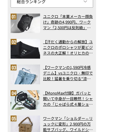
ユニクロ「本業メーカー顔負
け」奇跡の4,990円、ワーク
マン「2,500円は反則級」凄
い万能バッグ…ほか【リュッ
クの人気記事ランキングベス
【汗だく通勤からの解放】ユ
ト3】（2026年6月版）
ニクロのポロシャツが夏ビジ
ネスの大正解！オリヒカの透
け防止シャツも優秀。酷暑も
涼しい顔で働ける超快適ウエ
【ワークマンの1,590円冷感
アの実力
デニム】vsユニクロ・無印で
比較！猛暑を乗り切る“涼感
ロングパンツ”3選を徹底解
剖。接触冷感から綿100%ま
【MonoMax付録】ガバッと
で決定版
開いて中身が一目瞭然！シャ
カの「じゃばら式４層ショル
ダーバッグ」は、出し入れの
しやすさも過去最高レベルだ
ワークマン「ショルダー⇔リ
った！
ュックに変形」2,900円の万
能サブバッグ、ワイルドシン