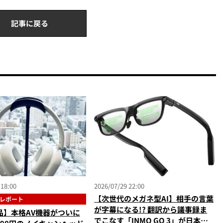
記事に戻る
 18:00
2026/07/29 22:00
【次世代のメガネ型AI】相手の言葉
レポート
が字幕になる!? 翻訳から議事録ま
品】本格AV機器がついに
でこなす「INMO GO 3」が日本上