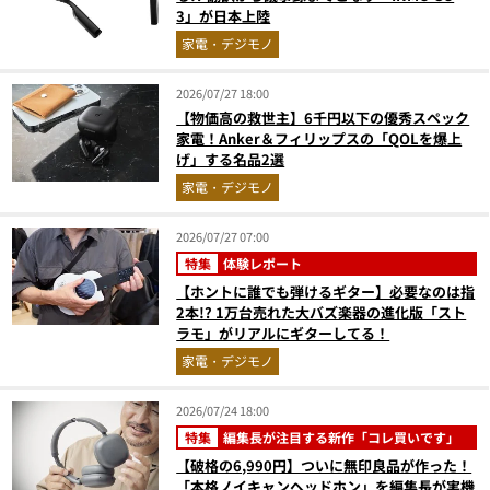
3」が日本上陸
家電・デジモノ
2026/07/27 18:00
【物価高の救世主】6千円以下の優秀スペック
家電！Anker＆フィリップスの「QOLを爆上
げ」する名品2選
家電・デジモノ
2026/07/27 07:00
特集
体験レポート
【ホントに誰でも弾けるギター】必要なのは指
2本!? 1万台売れた大バズ楽器の進化版「スト
ラモ」がリアルにギターしてる！
家電・デジモノ
2026/07/24 18:00
特集
編集長が注目する新作「コレ買いです」
【破格の6,990円】ついに無印良品が作った！
「本格ノイキャンヘッドホン」を編集長が実機