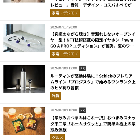
レビュー。音質・デザイン・コスパすべてが大
正解だった『コレ買いです』Vol.171
家電・デジモノ
2026/07/17 20:00
【究極のながら聴き】音漏れしないオープンイ
ヤー型！NTT技術搭載の限定イヤホン「nwm
GO A PROP エディション」が優秀。夏のワー
クアウトに最適
家電・デジモノ
2026/07/09 12:00
PR
ルーティンが感動体験に！Schickのプレミア
ムライン「プロジスタ」で始めるワンランク上
のヒゲ剃り習慣
雑貨
2026/07/09 10:00
PR
【家飲みおつまみはこれ一択】おつまみスナッ
ク不二家「ホームサクッと」で簡単＆極上の家
飲み体験
グルメ