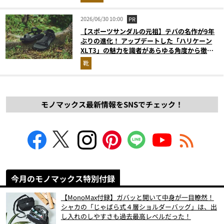
2026/06/30 10:00
PR
【スポーツサンダルの元祖】テバの名作が9年
ぶりの進化！ アップデートした「ハリケーン
XLT3」の魅力を識者があらゆる角度から徹底
解説！
靴
モノマックス最新情報をSNSでチェック！
今月のモノマックス特別付録
【MonoMax付録】ガバッと開いて中身が一目瞭然！
シャカの「じゃばら式４層ショルダーバッグ」は、出
し入れのしやすさも過去最高レベルだった！