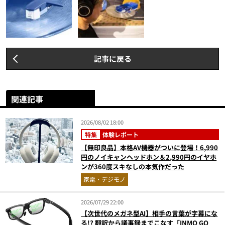
記事に戻る
関連記事
2026/08/02 18:00
特集
体験レポート
【無印良品】本格AV機器がついに登場！6,990
円のノイキャンヘッドホン＆2,990円のイヤホ
ンが360度スキなしの本気作だった
家電・デジモノ
2026/07/29 22:00
【次世代のメガネ型AI】相手の言葉が字幕にな
る!? 翻訳から議事録までこなす「INMO GO