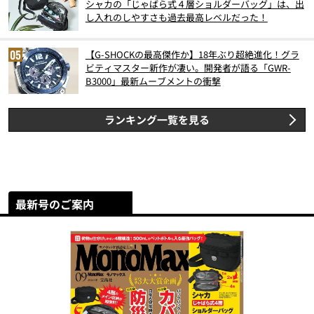
シャカの「じゃばら式４層ショルダーバッグ」は、出
し入れのしやすさも過去最高レベルだった！
【G-SHOCKの最高傑作か】18年ぶり超絶進化！グラ
ビティマスター新作が凄い。開発者が語る「GWR-
B3000」最新ムーブメントの衝撃
ランキング一覧を見る
最新号のご案内