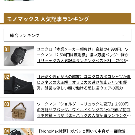
モノマックス 人気記事ランキング
ユニクロ「本業メーカー顔負け」奇跡の4,990円、ワ
ークマン「2,500円は反則級」凄い万能バッグ…ほか
【リュックの人気記事ランキングベスト3】（2026年
6月版）
【汗だく通勤からの解放】ユニクロのポロシャツが夏
ビジネスの大正解！オリヒカの透け防止シャツも優
秀。酷暑も涼しい顔で働ける超快適ウエアの実力
ワークマン「ショルダー⇔リュックに変形」2,900円
の万能サブバッグ、ワイルドシングス“水に強い”初コ
ラボ付録…ほか【休日バッグの人気記事ランキングベ
スト3】（2026年6月版）
【MonoMax付録】ガバッと開いて中身が一目瞭然！