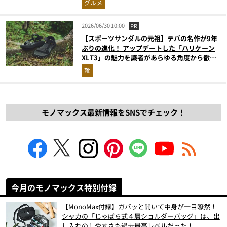
グルメ
2026/06/30 10:00
PR
【スポーツサンダルの元祖】テバの名作が9年
ぶりの進化！ アップデートした「ハリケーン
XLT3」の魅力を識者があらゆる角度から徹底
解説！
靴
モノマックス最新情報をSNSでチェック！
今月のモノマックス特別付録
【MonoMax付録】ガバッと開いて中身が一目瞭然！
シャカの「じゃばら式４層ショルダーバッグ」は、出
し入れのしやすさも過去最高レベルだった！