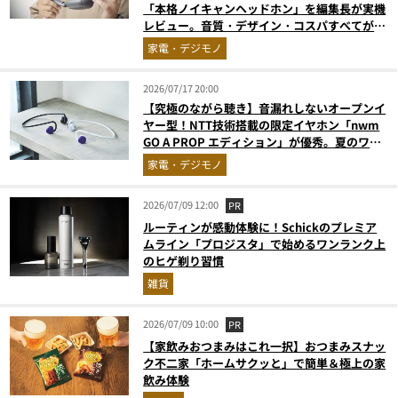
「本格ノイキャンヘッドホン」を編集長が実機
レビュー。音質・デザイン・コスパすべてが大
正解だった『コレ買いです』Vol.171
家電・デジモノ
2026/07/17 20:00
【究極のながら聴き】音漏れしないオープンイ
ヤー型！NTT技術搭載の限定イヤホン「nwm
GO A PROP エディション」が優秀。夏のワー
クアウトに最適
家電・デジモノ
2026/07/09 12:00
PR
ルーティンが感動体験に！Schickのプレミア
ムライン「プロジスタ」で始めるワンランク上
のヒゲ剃り習慣
雑貨
2026/07/09 10:00
PR
【家飲みおつまみはこれ一択】おつまみスナッ
ク不二家「ホームサクッと」で簡単＆極上の家
飲み体験