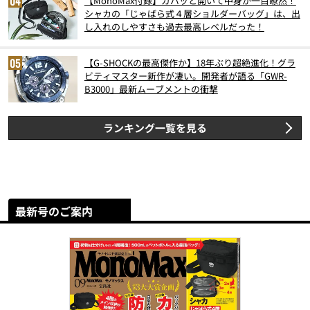
【MonoMax付録】ガバッと開いて中身が一目瞭然！
シャカの「じゃばら式４層ショルダーバッグ」は、出
し入れのしやすさも過去最高レベルだった！
【G-SHOCKの最高傑作か】18年ぶり超絶進化！グラ
ビティマスター新作が凄い。開発者が語る「GWR-
B3000」最新ムーブメントの衝撃
ランキング一覧を見る
最新号のご案内