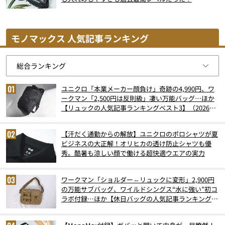
モノマックス 人気記事ランキング
ユニクロ「本業メーカー顔負け」奇跡の4,990円、ワ
ークマン「2,500円は反則級」凄い万能バッグ…ほか
【リュックの人気記事ランキングベスト3】（2026年
6月版）
【汗だく通勤からの解放】ユニクロのポロシャツが夏
ビジネスの大正解！オリヒカの透け防止シャツも優
秀。酷暑も涼しい顔で働ける超快適ウエアの実力
ワークマン「ショルダー⇔リュックに変形」2,900円
の万能サブバッグ、ワイルドシングス“水に強い”初コ
ラボ付録…ほか【休日バッグの人気記事ランキングベ
スト3】（2026年6月版）