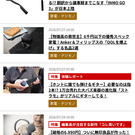
る!? 翻訳から議事録までこなす「INMO GO
3」が日本上陸
家電・デジモノ
2026/07/27 18:00
【物価高の救世主】6千円以下の優秀スペック
家電！Anker＆フィリップスの「QOLを爆上
げ」する名品2選
家電・デジモノ
2026/07/27 07:00
特集
体験レポート
【ホントに誰でも弾けるギター】必要なのは指
2本!? 1万台売れた大バズ楽器の進化版「スト
ラモ」がリアルにギターしてる！
家電・デジモノ
2026/07/24 18:00
特集
編集長が注目する新作「コレ買いです」
【破格の6,990円】ついに無印良品が作った！