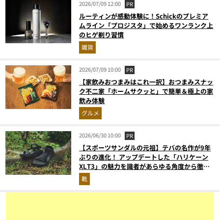
2026/07/09 12:00
PR
ルーティンが感動体験に！Schickのプレミア
ムライン「プロジスタ」で始めるワンランク上
のヒゲ剃り習慣
雑貨
2026/07/09 10:00
PR
【家飲みおつまみはこれ一択】おつまみスナッ
ク不二家「ホームサクッと」で簡単＆極上の家
飲み体験
グルメ
2026/06/30 10:00
PR
【スポーツサンダルの元祖】テバの名作が9年
ぶりの進化！ アップデートした「ハリケーン
XLT3」の魅力を識者があらゆる角度から徹底
解説！
靴