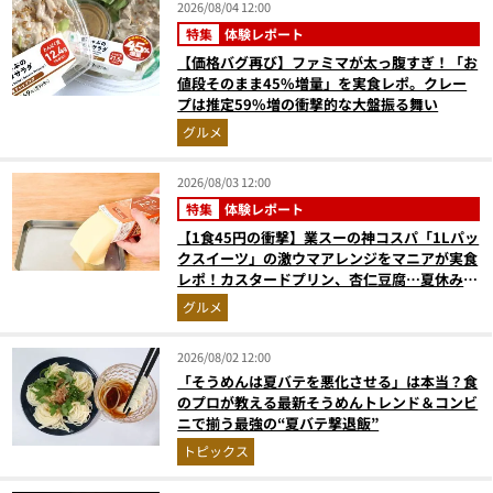
2026/08/04 12:00
特集
体験レポート
【価格バグ再び】ファミマが太っ腹すぎ！「お
値段そのまま45%増量」を実食レポ。クレー
プは推定59%増の衝撃的な大盤振る舞い
グルメ
2026/08/03 12:00
特集
体験レポート
【1食45円の衝撃】業スーの神コスパ「1Lパッ
クスイーツ」の激ウマアレンジをマニアが実食
レポ！カスタードプリン、杏仁豆腐…夏休みの
おやつに最強すぎた
グルメ
2026/08/02 12:00
「そうめんは夏バテを悪化させる」は本当？食
のプロが教える最新そうめんトレンド＆コンビ
ニで揃う最強の“夏バテ撃退飯”
トピックス