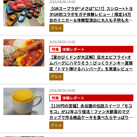
2026/08/06 19:00
【GRスープラが“〆さば”に!?】スシロー×トヨ
タGR初コラボをガチ体験レビュー！限定14万
台のミニカー＆体験型演出に大人も子供も大興
奮間違いなし
グルメ
2026/08/05 12:00
特集
体験レポート
【夏のびくドンが大正解】巨大エビフライ×オ
ムバーグにハマりそう！びっくりドンキー夏限
定「トマト弾けるハンバーグ」を実食レビュー
グルメ
2026/08/04 19:00
特集
体験レポート
【130円の至福】永谷園の伝説スイーツ「モコ
モコ」が12年ぶり復活！ファン大歓喜のマグ
カップで作る絶品ケーキを食べたらやっぱり最
高にウマかった
グルメ