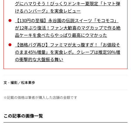
グにハマりそう！びっくりドンキー夏限定「トマト弾
けるハンバーグ」を実食レビュー
【130円の至福】永谷園の伝説スイーツ「モコモコ」
が12年ぶり復活！ファン大歓喜のマグカップで作る絶
品ケーキを食べたらやっぱり最高にウマかった
【価格バグ再び】ファミマが太っ腹すぎ！「お値段そ
のまま45%増量」を実食レポ。クレープは推定59%増
の衝撃的な大盤振る舞い
文・撮影／松本果歩
※記載の価格は筆者が購入した店舗の金額です
この記事の画像一覧