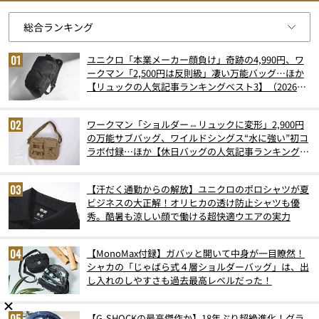
ユニクロ「本業メーカー顔負け」奇跡の4,990円、ワ
ークマン「2,500円は反則級」凄い万能バッグ…ほか
【リュックの人気記事ランキングベスト3】（2026年
6月版）
ワークマン「ショルダー⇔リュックに変形」2,900円
の万能サブバッグ、ワイルドシングス“水に強い”初コ
ラボ付録…ほか【休日バッグの人気記事ランキングベ
スト3】（2026年6月版）
【汗だく通勤からの解放】ユニクロのポロシャツが夏
ビジネスの大正解！オリヒカの透け防止シャツも優
秀。酷暑も涼しい顔で働ける超快適ウエアの実力
【MonoMax付録】ガバッと開いて中身が一目瞭然！
シャカの「じゃばら式４層ショルダーバッグ」は、出
し入れのしやすさも過去最高レベルだった！
【G-SHOCKの最高傑作か】18年ぶり超絶進化！グラ