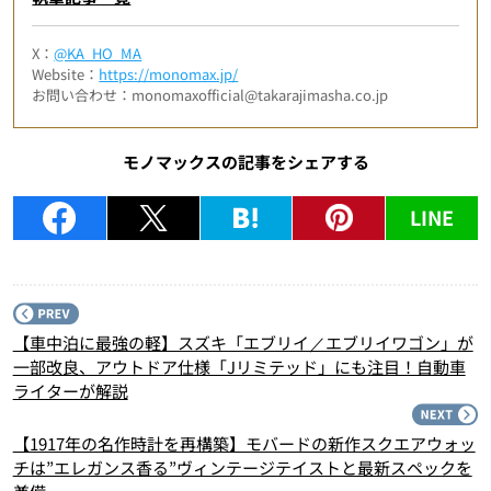
X：
@KA_HO_MA
Website：
https://monomax.jp/
お問い合わせ：monomaxofficial@takarajimasha.co.jp
モノマックスの記事をシェアする
LINE
P
【車中泊に最強の軽】スズキ「エブリイ／エブリイワゴン」が
一部改良、アウトドア仕様「Jリミテッド」にも注目！自動車
ライターが解説
N
【1917年の名作時計を再構築】モバードの新作スクエアウォッ
チは”エレガンス香る”ヴィンテージテイストと最新スペックを