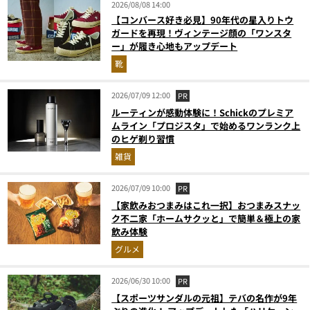
2026/08/08 14:00
【コンバース好き必見】90年代の星入りトウ
ガードを再現！ヴィンテージ顔の「ワンスタ
ー」が履き心地もアップデート
靴
2026/07/09 12:00
PR
ルーティンが感動体験に！Schickのプレミア
ムライン「プロジスタ」で始めるワンランク上
のヒゲ剃り習慣
雑貨
2026/07/09 10:00
PR
【家飲みおつまみはこれ一択】おつまみスナッ
ク不二家「ホームサクッと」で簡単＆極上の家
飲み体験
グルメ
2026/06/30 10:00
PR
【スポーツサンダルの元祖】テバの名作が9年