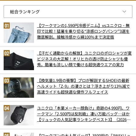
【ワークマンの1,590円冷感デニム】vsユニクロ・無
印で比較！猛暑を乗り切る“涼感ロングパンツ”3選を
徹底解剖。接触冷感から綿100%まで決定版
【汗だく通勤からの解放】ユニクロのポロシャツが夏
ビジネスの大正解！オリヒカの透け防止シャツも優
秀。酷暑も涼しい顔で働ける超快適ウエアの実力
【換気量1.9倍の衝撃】プロが解説するSHOEIの最新
ヘルメット「Z-9」の凄さとは？浮き上がり13%減で
高速ライドも超快適な傑作フルフェイス
ユニクロ「本業メーカー顔負け」奇跡の4,990円、ワ
ークマン「2,500円は反則級」凄い万能バッグ…ほか
【リュックの人気記事ランキングベスト3】（2026年
6月版）
【ワークマンの大人気バッグ】3500円の「3WAYリュ