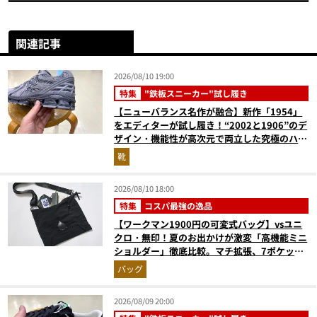
関連記事
2026/08/10 19:00
特集
"鉄板スニーカー"試し履き
【ニューバランス名作が融合】新作「1954」
をエディターが試し履き！“2002と1906”のデ
ザイン・機能性が高次元で両立した究極のハイ
ブリッドスニーカー
靴
2026/08/10 18:00
特集
コスパ最強の逸品
【ワークマン1900円の可変式バッグ】vsユニ
クロ・無印！夏のお出かけが激変「高機能ミニ
ショルダー」徹底比較。マチ拡張、7ポケッ
ト、3WAYの傑作揃い
バッグ
2026/08/09 20:00