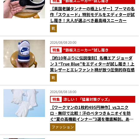
特集
"鉄板スニーカー"試し履き
【英国老舗タンナーの極上レザー】プーマの名
作「スウェード」特別モデルをエディターが試
し履き！大人が選ぶべき最高峰スニーカー
靴
2026/08/08 20:00
特集
"鉄板スニーカー"試し履き
【約10年ぶりに伝説復刻】名機エア ジョーダ
ン 3 “True Blue”をエディターが試し履き！上
質レザーとエレファント柄が放つ圧倒的存在感
靴
2026/08/08 18:00
特集
涼しい！「猛暑対策グッズ」
【ワークマンの1枚約495円神作】vsユニク
ロ・無印で比較！汗のベタつき＆ニオイを防
ぐ“夏の高機能インナー”3選を徹底解剖。あな
たに最適な1着は？
ファッション