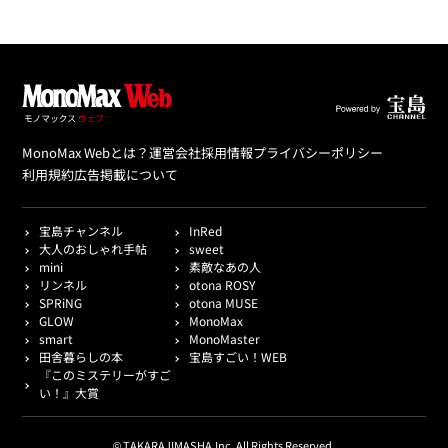
MonoMax Webとは？
運営会社
採用情報
プライバシーポリシー
利用規約
広告掲載について
宝島チャンネル
InRed
大人のおしゃれ手帖
sweet
mini
素敵なあの人
リンネル
otona ROSY
SPRiNG
otona MUSE
GLOW
MonoMax
smart
MonoMaster
田舎暮らしの本
宝島すごい！WEB
『このミステリーがすご
い！』大賞
© TAKARAJIMASHA,Inc. All Rights Reserved.