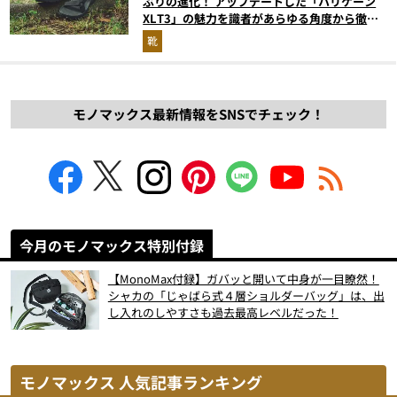
ぶりの進化！ アップデートした「ハリケーン
XLT3」の魅力を識者があらゆる角度から徹底
解説！
靴
モノマックス最新情報をSNSでチェック！
今月のモノマックス特別付録
【MonoMax付録】ガバッと開いて中身が一目瞭然！
シャカの「じゃばら式４層ショルダーバッグ」は、出
し入れのしやすさも過去最高レベルだった！
モノマックス 人気記事ランキング