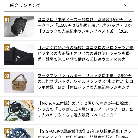
ユニクロ「本業メーカー顔負け」奇跡の4,990円、ワ
ークマン「2,500円は反則級」凄い万能バッグ…ほか
【リュックの人気記事ランキングベスト3】（2026年
6月版）
【汗だく通勤からの解放】ユニクロのポロシャツが夏
ビジネスの大正解！オリヒカの透け防止シャツも優
秀。酷暑も涼しい顔で働ける超快適ウエアの実力
ワークマン「ショルダー⇔リュックに変形」2,900円
の万能サブバッグ、ワイルドシングス“水に強い”初コ
ラボ付録…ほか【休日バッグの人気記事ランキングベ
スト3】（2026年6月版）
【MonoMax付録】ガバッと開いて中身が一目瞭然！
シャカの「じゃばら式４層ショルダーバッグ」は、出
し入れのしやすさも過去最高レベルだった！
【G-SHOCKの最高傑作か】18年ぶり超絶進化！グラ
ビティマスター新作が凄い。開発者が語る「GWR-