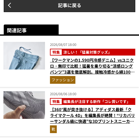
記事に戻る
関連記事
2026/08/07 18:00
特集
涼しい！「猛暑対策グッズ」
【ワークマンの1,590円冷感デニム】vsユニク
ロ・無印で比較！猛暑を乗り切る“涼感ロング
パンツ”3選を徹底解剖。接触冷感から綿100%
まで決定版
ファッション
2026/08/06 18:00
特集
編集長が注目する新作「コレ買いです」
【360°風が突き抜ける】アディダス最新「ク
ライマクール 4D」を編集長が絶賛！“リカバリ
ーサンダル級に快適”な3Dプリントスニーカー
『コレ買いです』Vol.173
靴