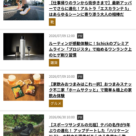
【仕事帰りのランから街歩きまで】最新アッパ
ーでさらに進化！アルトラ「エスカランテ 5」
はあらゆるシーンに寄り添う大人の相棒だ
靴
2026/07/09 12:00
PR
ルーティンが感動体験に！Schickのプレミア
ムライン「プロジスタ」で始めるワンランク上
のヒゲ剃り習慣
雑貨
2026/07/09 10:00
PR
【家飲みおつまみはこれ一択】おつまみスナッ
ク不二家「ホームサクッと」で簡単＆極上の家
飲み体験
グルメ
2026/06/30 10:00
PR
【スポーツサンダルの元祖】テバの名作が9年
ぶりの進化！ アップデートした「ハリケーン