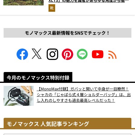
XLT3」の魅力を識者があらゆる角度から徹底
解説！
靴
モノマックス最新情報をSNSでチェック！
今月のモノマックス特別付録
【MonoMax付録】ガバッと開いて中身が一目瞭然！
シャカの「じゃばら式４層ショルダーバッグ」は、出
し入れのしやすさも過去最高レベルだった！
モノマックス 人気記事ランキング