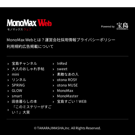
MonoMax Webとは？
運営会社
採用情報
プライバシーポリシー
利用規約
広告掲載について
宝島チャンネル
InRed
大人のおしゃれ手帖
sweet
mini
素敵なあの人
リンネル
otona ROSY
SPRiNG
otona MUSE
GLOW
MonoMax
smart
MonoMaster
田舎暮らしの本
宝島すごい！WEB
『このミステリーがすご
い！』大賞
© TAKARAJIMASHA,Inc. All Rights Reserved.