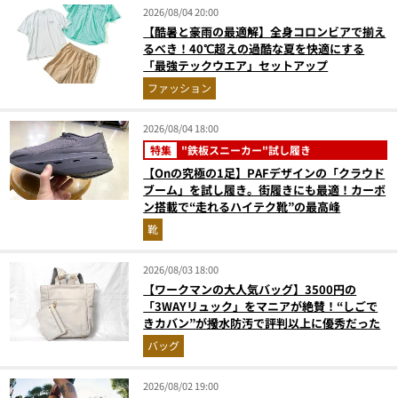
2026/08/04 20:00
【酷暑と豪雨の最適解】全身コロンビアで揃え
るべき！40℃超えの過酷な夏を快適にする
「最強テックウエア」セットアップ
ファッション
2026/08/04 18:00
特集
"鉄板スニーカー"試し履き
【Onの究極の1足】PAFデザインの「クラウド
ブーム」を試し履き。街履きにも最適！カーボ
ン搭載で“走れるハイテク靴”の最高峰
靴
2026/08/03 18:00
【ワークマンの大人気バッグ】3500円の
「3WAYリュック」をマニアが絶賛！“しごで
きカバン”が撥水防汚で評判以上に優秀だった
バッグ
2026/08/02 19:00