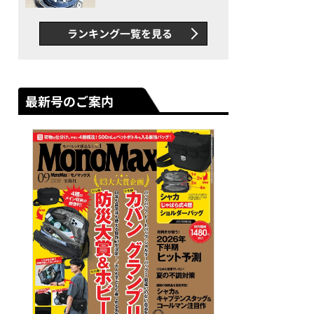
者が語る「GWR-B3000」最
新ムーブメントの衝撃
ランキング一覧を見る
最新号のご案内