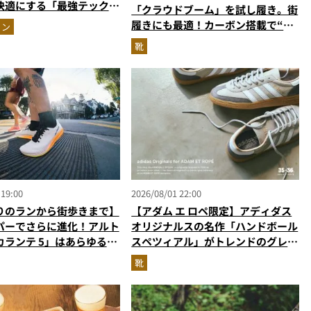
快適にする「最強テックウ
「クラウドブーム」を試し履き。街
ットアップ
履きにも最適！カーボン搭載で“走
ョン
れるハイテク靴”の最高峰
靴
 19:00
2026/08/01 22:00
りのランから街歩きまで】
【アダム エ ロペ限定】アディダス
パーでさらに進化！アルト
オリジナルスの名作「ハンドボール
カランテ 5」はあらゆるシ
スペツィアル」がトレンドのグレー
り添う大人の相棒だ
に！
靴