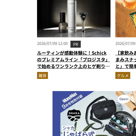
2026/07/09 12:00
2026/07/09
PR
ルーティンが感動体験に！Schick
【家飲み
のプレミアムライン「プロジスタ」
まみスナ
で始めるワンランク上のヒゲ剃り習
と」で簡
慣
雑貨
グルメ