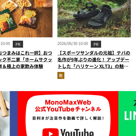
 10:00
2026/06/30 10:00
PR
PR
おつまみはこれ一択】おつ
【スポーツサンダルの元祖】テバの
ック不二家「ホームサクッ
名作が9年ぶりの進化！ アップデー
単＆極上の家飲み体験
トした「ハリケーン XLT3」の魅力
を識者があらゆる角度から徹底解
靴
説！