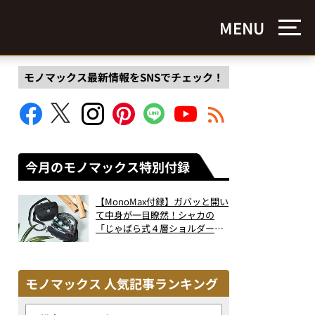
MENU
モノマックス最新情報をSNSでチェック！
今月のモノマックス特別付録
【MonoMax付録】ガバッと開い
て中身が一目瞭然！シャカの
「じゃばら式４層ショルダーバ
ッグ」は、出し入れのしやすさ
も過去最高レベルだった！
モノマックス 人気記事ランキング