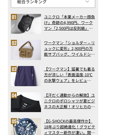
ユニクロ「本業メーカー顔負
け」奇跡の4,990円、ワーク
マン「2,500円は反則級」凄
い万能バッグ…ほか【リュッ
クの人気記事ランキングベス
ワークマン「ショルダー⇔リ
ト3】（2026年6月版）
ュックに変形」2,900円の万
能サブバッグ、ワイルドシン
グス“水に強い”初コラボ付
録…ほか【休日バッグの人気
【ワークマン】猛暑でも着る
記事ランキングベスト3】
方が涼しい「表面温度-10℃
（2026年6月版）
の氷撃ウェア」をレビュ
ー！“腕だけ濡らすのが正
解”の気化冷却機能が凄い
【汗だく通勤からの解放】ユ
ニクロのポロシャツが夏ビジ
ネスの大正解！オリヒカの透
け防止シャツも優秀。酷暑も
涼しい顔で働ける超快適ウエ
【G-SHOCKの最高傑作か】
アの実力
18年ぶり超絶進化！グラビテ
ィマスター新作が凄い。開発