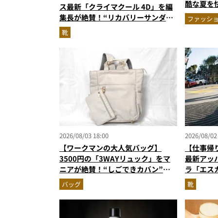
酷な夏を
ス最新「クライマクール 4D」を編
エア」セ
集長が絶賛！“リカバリーサンダル
ファッシ
級に快適”な3Dプリントスニーカー
靴
『コレ買いです』Vol.173
2026/08/03 18:00
2026/08/02
【ワークマンの大人気バッグ】
【仕事帰
3500円の「3WAYリュック」をマ
最新アッ
ニアが絶賛！“しごできカバン”が
ラ「エス
撥水防汚で評判以上に優秀だった
ーンに寄
バッグ
靴