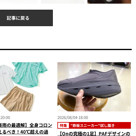
記事に戻る
 20:00
2026/08/04 18:00
豪雨の最適解】全身コロン
特集
"鉄板スニーカー"試し履き
えるべき！40℃超えの過
【Onの究極の1足】PAFデザインの