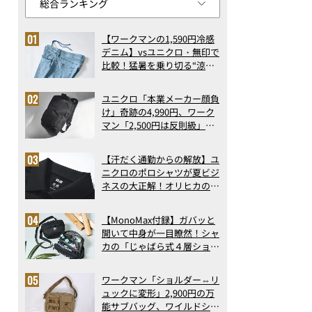
【ワークマンの1,590円冷感
デニム】vsユニクロ・無印で
比較！猛暑を乗り切る“涼感
ロングパンツ”3選を徹底解
剖。接触冷感から綿100%ま
ユニクロ「本業メーカー顔負
で決定版
け」奇跡の4,990円、ワーク
マン「2,500円は反則級」凄
い万能バッグ…ほか【リュッ
クの人気記事ランキングベス
【汗だく通勤からの解放】ユ
ト3】（2026年6月版）
ニクロのポロシャツが夏ビジ
ネスの大正解！オリヒカの透
け防止シャツも優秀。酷暑も
涼しい顔で働ける超快適ウエ
【MonoMax付録】ガバッと
アの実力
開いて中身が一目瞭然！シャ
カの「じゃばら式４層ショル
ダーバッグ」は、出し入れの
しやすさも過去最高レベルだ
ワークマン「ショルダー⇔リ
った！
ュックに変形」2,900円の万
能サブバッグ、ワイルドシン