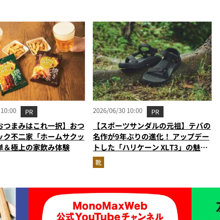
 10:00
2026/06/30 10:00
PR
PR
おつまみはこれ一択】おつ
【スポーツサンダルの元祖】テバの
ック不二家「ホームサクッ
名作が9年ぶりの進化！ アップデー
単＆極上の家飲み体験
トした「ハリケーン XLT3」の魅力
を識者があらゆる角度から徹底解
靴
説！