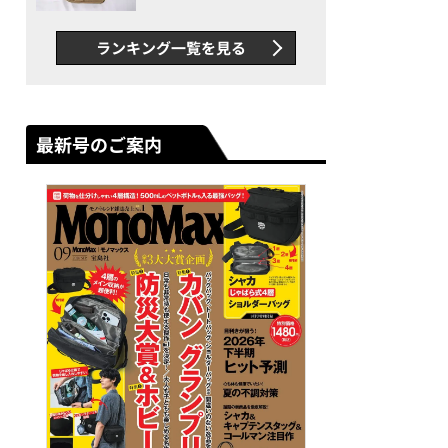
グス“水に強い”初コラボ付
録…ほか【休日バッグの人気
ランキング一覧を見る
記事ランキングベスト3】
（2026年6月版）
最新号のご案内