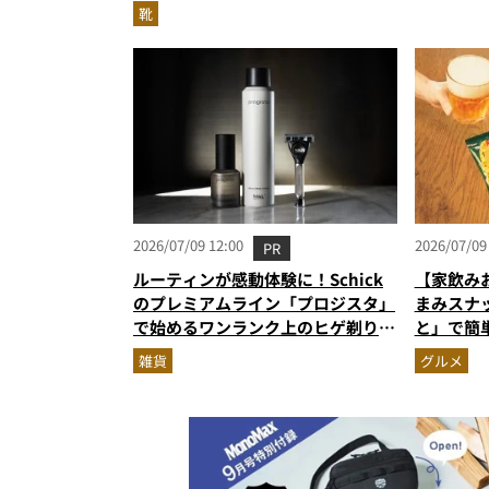
れるハイテク靴”の最高峰
靴
2026/07/09 12:00
2026/07/09
PR
ルーティンが感動体験に！Schick
【家飲み
のプレミアムライン「プロジスタ」
まみスナ
で始めるワンランク上のヒゲ剃り習
と」で簡
慣
雑貨
グルメ