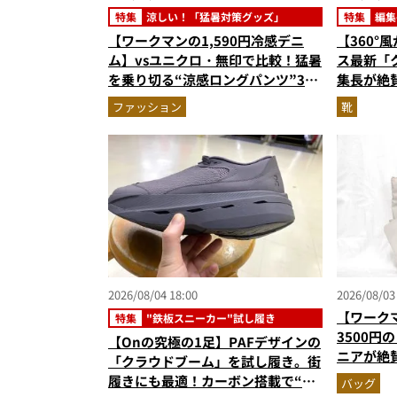
特集
涼しい！「猛暑対策グッズ」
特集
編集
です
【ワークマンの1,590円冷感デニ
【360°
ム】vsユニクロ・無印で比較！猛暑
ス最新「
を乗り切る“涼感ロングパンツ”3選
集長が絶
を徹底解剖。接触冷感から綿100%
級に快適
ファッション
靴
まで決定版
『コレ買い
2026/08/04 18:00
2026/08/03
【ワーク
特集
"鉄板スニーカー"試し履き
3500円
【Onの究極の1足】PAFデザインの
ニアが絶
「クラウドブーム」を試し履き。街
撥水防汚
履きにも最適！カーボン搭載で“走
バッグ