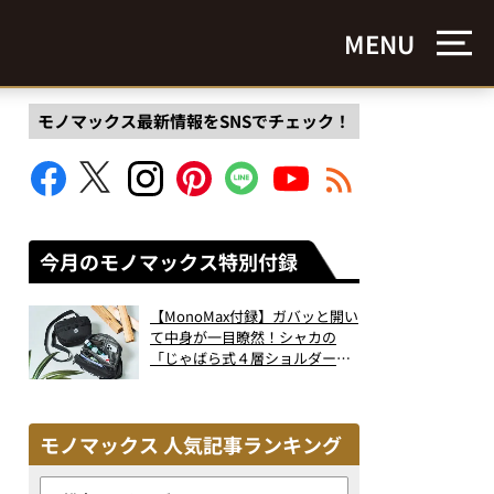
MENU
モノマックス最新情報をSNSでチェック！
今月のモノマックス特別付録
【MonoMax付録】ガバッと開い
て中身が一目瞭然！シャカの
「じゃばら式４層ショルダーバ
ッグ」は、出し入れのしやすさ
も過去最高レベルだった！
モノマックス 人気記事ランキング