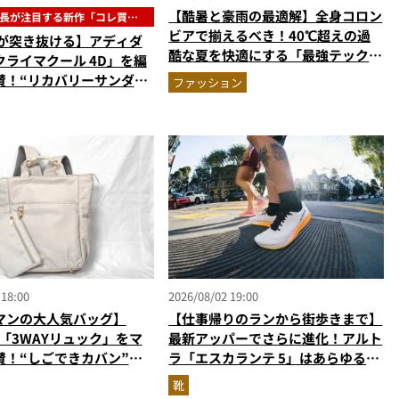
【酷暑と豪雨の最適解】全身コロン
長が注目する新作「コレ買い
」
ビアで揃えるべき！40℃超えの過
風が突き抜ける】アディダ
酷な夏を快適にする「最強テックウ
クライマクール 4D」を編
エア」セットアップ
賛！“リカバリーサンダル
ファッション
”な3Dプリントスニーカー
です』Vol.173
 18:00
2026/08/02 19:00
マンの大人気バッグ】
【仕事帰りのランから街歩きまで】
の「3WAYリュック」をマ
最新アッパーでさらに進化！アルト
賛！“しごできカバン”が
ラ「エスカランテ 5」はあらゆるシ
で評判以上に優秀だった
ーンに寄り添う大人の相棒だ
靴