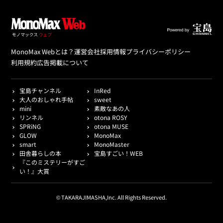
MonoMax Webとは？
運営会社
採用情報
プライバシーポリシー
利用規約
広告掲載について
宝島チャンネル
InRed
大人のおしゃれ手帖
sweet
mini
素敵なあの人
リンネル
otona ROSY
SPRiNG
otona MUSE
GLOW
MonoMax
smart
MonoMaster
田舎暮らしの本
宝島すごい！WEB
『このミステリーがすご
い！』大賞
© TAKARAJIMASHA,Inc. All Rights Reserved.