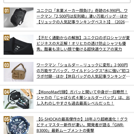
ユニクロ「本業メーカー顔負け」奇跡の4,990円、ワ
ークマン「2,500円は反則級」凄い万能バッグ…ほか
【リュックの人気記事ランキングベスト3】（2026年
6月版）
【汗だく通勤からの解放】ユニクロのポロシャツが夏
ビジネスの大正解！オリヒカの透け防止シャツも優
秀。酷暑も涼しい顔で働ける超快適ウエアの実力
ワークマン「ショルダー⇔リュックに変形」2,900円
の万能サブバッグ、ワイルドシングス“水に強い”初コ
ラボ付録…ほか【休日バッグの人気記事ランキングベ
スト3】（2026年6月版）
【MonoMax付録】ガバッと開いて中身が一目瞭然！
シャカの「じゃばら式４層ショルダーバッグ」は、出
し入れのしやすさも過去最高レベルだった！
【G-SHOCKの最高傑作か】18年ぶり超絶進化！グラ
ビティマスター新作が凄い。開発者が語る「GWR-
B3000」最新ムーブメントの衝撃