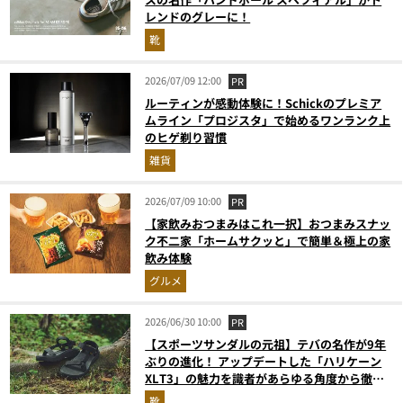
レンドのグレーに！
靴
2026/07/09 12:00
PR
ルーティンが感動体験に！Schickのプレミア
ムライン「プロジスタ」で始めるワンランク上
のヒゲ剃り習慣
雑貨
2026/07/09 10:00
PR
【家飲みおつまみはこれ一択】おつまみスナッ
ク不二家「ホームサクッと」で簡単＆極上の家
飲み体験
グルメ
2026/06/30 10:00
PR
【スポーツサンダルの元祖】テバの名作が9年
ぶりの進化！ アップデートした「ハリケーン
XLT3」の魅力を識者があらゆる角度から徹底
解説！
靴