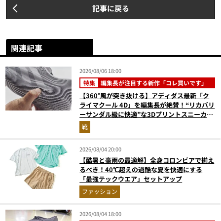
記事に戻る
関連記事
2026/08/06 18:00
特集
編集長が注目する新作「コレ買いです」
【360°風が突き抜ける】アディダス最新「ク
ライマクール 4D」を編集長が絶賛！“リカバリ
ーサンダル級に快適”な3Dプリントスニーカー
『コレ買いです』Vol.173
靴
2026/08/04 20:00
【酷暑と豪雨の最適解】全身コロンビアで揃え
るべき！40℃超えの過酷な夏を快適にする
「最強テックウエア」セットアップ
ファッション
2026/08/04 18:00