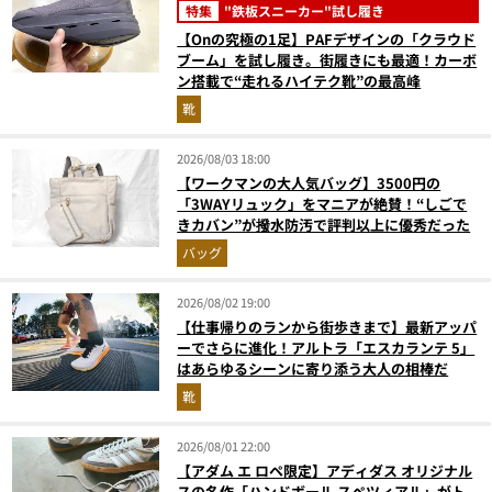
特集
"鉄板スニーカー"試し履き
【Onの究極の1足】PAFデザインの「クラウド
ブーム」を試し履き。街履きにも最適！カーボ
ン搭載で“走れるハイテク靴”の最高峰
靴
2026/08/03 18:00
【ワークマンの大人気バッグ】3500円の
「3WAYリュック」をマニアが絶賛！“しごで
きカバン”が撥水防汚で評判以上に優秀だった
バッグ
2026/08/02 19:00
【仕事帰りのランから街歩きまで】最新アッパ
ーでさらに進化！アルトラ「エスカランテ 5」
はあらゆるシーンに寄り添う大人の相棒だ
靴
2026/08/01 22:00
【アダム エ ロペ限定】アディダス オリジナル
スの名作「ハンドボール スペツィアル」がト