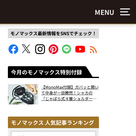
MENU
モノマックス最新情報をSNSでチェック！
今月のモノマックス特別付録
【MonoMax付録】ガバッと開い
て中身が一目瞭然！シャカの
「じゃばら式４層ショルダーバ
ッグ」は、出し入れのしやすさ
も過去最高レベルだった！
モノマックス 人気記事ランキング