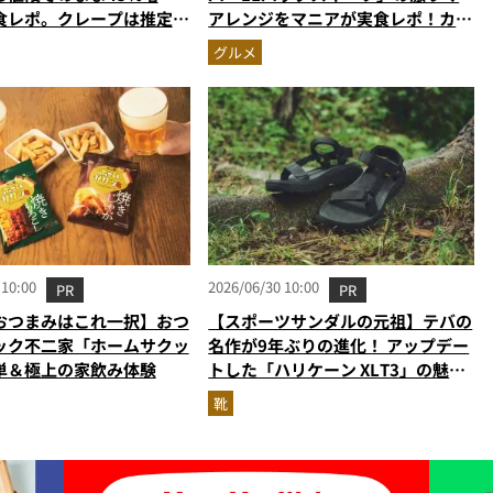
食レポ。クレープは推定
アレンジをマニアが実食レポ！カス
の衝撃的な大盤振る舞い
タードプリン、杏仁豆腐…夏休みの
グルメ
おやつに最強すぎた
 10:00
2026/06/30 10:00
PR
PR
おつまみはこれ一択】おつ
【スポーツサンダルの元祖】テバの
ック不二家「ホームサクッ
名作が9年ぶりの進化！ アップデー
単＆極上の家飲み体験
トした「ハリケーン XLT3」の魅力
を識者があらゆる角度から徹底解
靴
説！