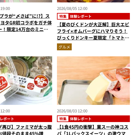
 19:00
2026/08/05 12:00
プラが“〆さば”に!?】ス
特集
体験レポート
トヨタGR初コラボをガチ体
【夏のびくドンが大正解】巨大エビ
ー！限定14万台のミニカ
フライ×オムバーグにハマりそう！
型演出に大人も子供も大興
びっくりドンキー夏限定「トマト弾
なし
けるハンバーグ」を実食レビュー
グルメ
 12:00
2026/08/03 12:00
レポート
特集
体験レポート
グ再び】ファミマが太っ腹
【1食45円の衝撃】業スーの神コス
お値段そのまま45%増
パ「1Lパックスイーツ」の激ウマ