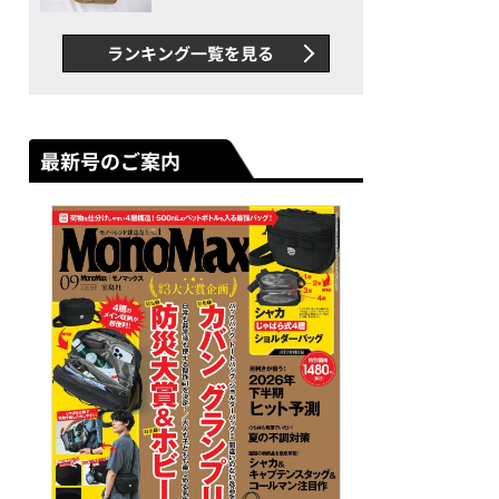
グス“水に強い”初コラボ付
録…ほか【休日バッグの人気
ランキング一覧を見る
記事ランキングベスト3】
（2026年6月版）
最新号のご案内