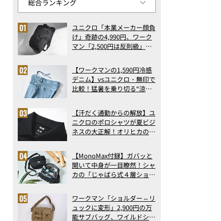
ユニクロ「本業メーカー顔負
け」奇跡の4,990円、ワーク
マン「2,500円は反則級」凄
い万能バッグ…ほか【リュッ
クの人気記事ランキングベス
【ワークマンの1,590円冷感
ト3】（2026年6月版）
デニム】vsユニクロ・無印で
比較！猛暑を乗り切る“涼感
ロングパンツ”3選を徹底解
剖。接触冷感から綿100%ま
【汗だく通勤からの解放】ユ
で決定版
ニクロのポロシャツが夏ビジ
ネスの大正解！オリヒカの透
け防止シャツも優秀。酷暑も
涼しい顔で働ける超快適ウエ
【MonoMax付録】ガバッと
アの実力
開いて中身が一目瞭然！シャ
カの「じゃばら式４層ショル
ダーバッグ」は、出し入れの
しやすさも過去最高レベルだ
ワークマン「ショルダー⇔リ
った！
ュックに変形」2,900円の万
能サブバッグ、ワイルドシン