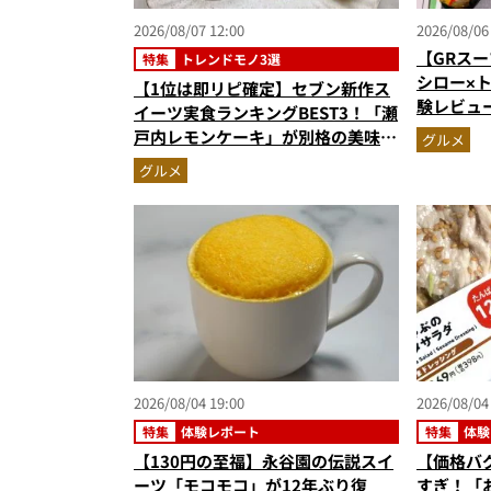
2026/08/07 12:00
2026/08/06
【GRスー
特集
トレンドモノ3選
シロー×
【1位は即リピ確定】セブン新作ス
験レビュ
イーツ実食ランキングBEST3！「瀬
ー＆体験
戸内レモンケーキ」が別格の美味
グルメ
奮間違い
さ…ショコラシフォンから塩バニラ
グルメ
プリンまで本気レビュー
2026/08/04 19:00
2026/08/04
特集
体験レポート
特集
体験
【130円の至福】永谷園の伝説スイ
【価格バ
ーツ「モコモコ」が12年ぶり復
すぎ！「