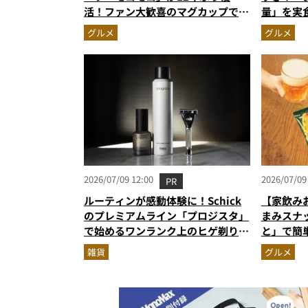
活！ファン大歓喜のマグカップで作
量」を実
る絶品ケーキを食べたらやっぱり最
59%増
グルメ
グルメ
高にウマかった
2026/07/09 12:00
2026/07/09
PR
ルーティンが感動体験に！Schick
【家飲み
のプレミアムライン「プロジスタ」
まみスナ
で始めるワンランク上のヒゲ剃り習
と」で簡
慣
雑貨
グルメ