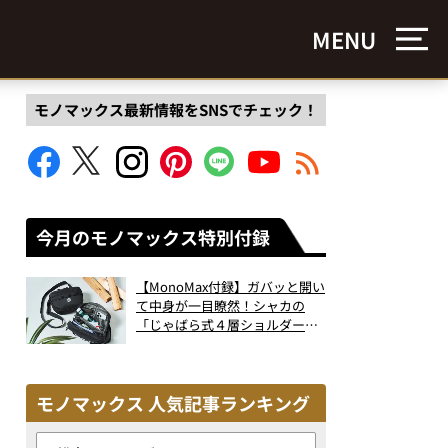
MENU
モノマックス最新情報をSNSでチェック！
今月のモノマックス特別付録
【MonoMax付録】ガバッと開い
て中身が一目瞭然！シャカの
「じゃばら式４層ショルダーバ
ッグ」は、出し入れのしやすさ
も過去最高レベルだった！
モノマックス 人気記事ランキング