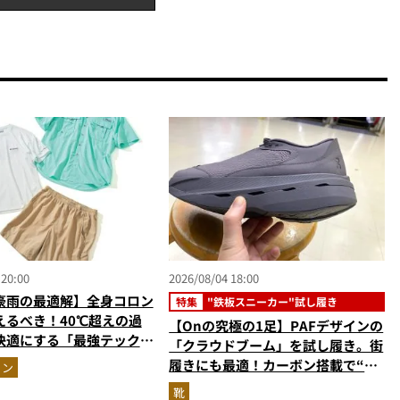
 20:00
2026/08/04 18:00
豪雨の最適解】全身コロン
特集
"鉄板スニーカー"試し履き
えるべき！40℃超えの過
【Onの究極の1足】PAFデザインの
快適にする「最強テックウ
「クラウドブーム」を試し履き。街
ットアップ
履きにも最適！カーボン搭載で“走
ョン
れるハイテク靴”の最高峰
靴