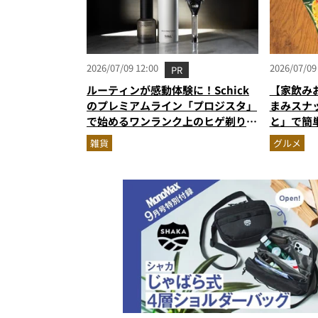
2026/07/09 12:00
2026/07/09
PR
ルーティンが感動体験に！Schick
【家飲み
のプレミアムライン「プロジスタ」
まみスナ
で始めるワンランク上のヒゲ剃り習
と」で簡
慣
雑貨
グルメ