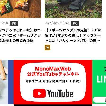
 10:00
2026/06/30 10:00
PR
PR
おつまみはこれ一択】おつ
【スポーツサンダルの元祖】テバの
ック不二家「ホームサクッ
名作が9年ぶりの進化！ アップデー
単＆極上の家飲み体験
トした「ハリケーン XLT3」の魅力
を識者があらゆる角度から徹底解
靴
説！