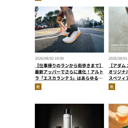
『コレ買いです』Vol.173
2026/08/02 19:00
2026/08/01
【仕事帰りのランから街歩きまで】
【アダム 
最新アッパーでさらに進化！アルト
オリジナ
ラ「エスカランテ 5」はあらゆるシ
スペツィ
ーンに寄り添う大人の相棒だ
に！
靴
靴