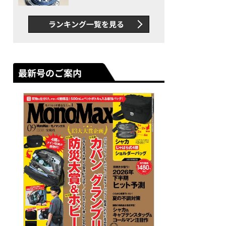
者が語る「GWR-B3000」最
新ムーブメントの衝撃
ランキング一覧を見る
最新号のご案内