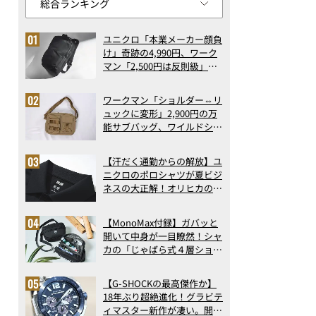
ユニクロ「本業メーカー顔負
け」奇跡の4,990円、ワーク
マン「2,500円は反則級」凄
い万能バッグ…ほか【リュッ
クの人気記事ランキングベス
ワークマン「ショルダー⇔リ
ト3】（2026年6月版）
ュックに変形」2,900円の万
能サブバッグ、ワイルドシン
グス“水に強い”初コラボ付
録…ほか【休日バッグの人気
【汗だく通勤からの解放】ユ
記事ランキングベスト3】
ニクロのポロシャツが夏ビジ
（2026年6月版）
ネスの大正解！オリヒカの透
け防止シャツも優秀。酷暑も
涼しい顔で働ける超快適ウエ
【MonoMax付録】ガバッと
アの実力
開いて中身が一目瞭然！シャ
カの「じゃばら式４層ショル
ダーバッグ」は、出し入れの
しやすさも過去最高レベルだ
【G-SHOCKの最高傑作か】
った！
18年ぶり超絶進化！グラビテ
ィマスター新作が凄い。開発