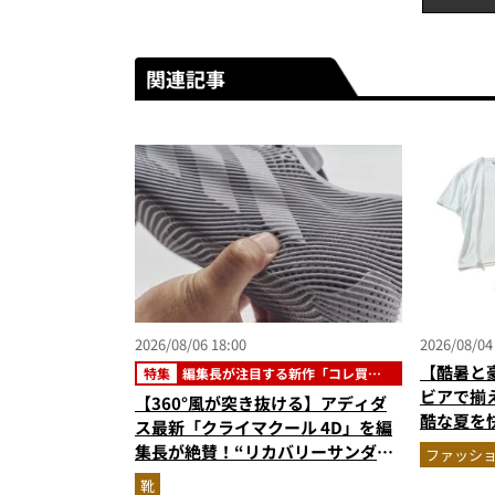
関連記事
2026/08/06 18:00
2026/08/04
【酷暑と
特集
編集長が注目する新作「コレ買い
です」
ビアで揃
【360°風が突き抜ける】アディダ
酷な夏を
ス最新「クライマクール 4D」を編
エア」セ
集長が絶賛！“リカバリーサンダル
ファッシ
級に快適”な3Dプリントスニーカー
靴