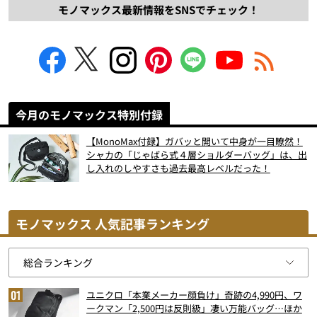
モノマックス最新情報をSNSでチェック！
今月のモノマックス特別付録
【MonoMax付録】ガバッと開いて中身が一目瞭然！
シャカの「じゃばら式４層ショルダーバッグ」は、出
し入れのしやすさも過去最高レベルだった！
モノマックス 人気記事ランキング
ユニクロ「本業メーカー顔負け」奇跡の4,990円、ワ
ークマン「2,500円は反則級」凄い万能バッグ…ほか