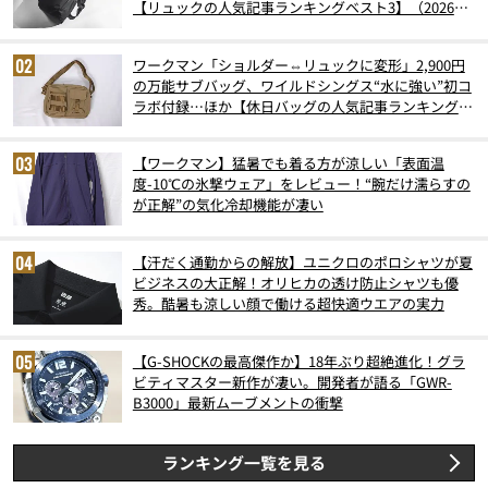
【リュックの人気記事ランキングベスト3】（2026年
6月版）
ワークマン「ショルダー⇔リュックに変形」2,900円
の万能サブバッグ、ワイルドシングス“水に強い”初コ
ラボ付録…ほか【休日バッグの人気記事ランキングベ
スト3】（2026年6月版）
【ワークマン】猛暑でも着る方が涼しい「表面温
度-10℃の氷撃ウェア」をレビュー！“腕だけ濡らすの
が正解”の気化冷却機能が凄い
【汗だく通勤からの解放】ユニクロのポロシャツが夏
ビジネスの大正解！オリヒカの透け防止シャツも優
秀。酷暑も涼しい顔で働ける超快適ウエアの実力
【G-SHOCKの最高傑作か】18年ぶり超絶進化！グラ
ビティマスター新作が凄い。開発者が語る「GWR-
B3000」最新ムーブメントの衝撃
ランキング一覧を見る