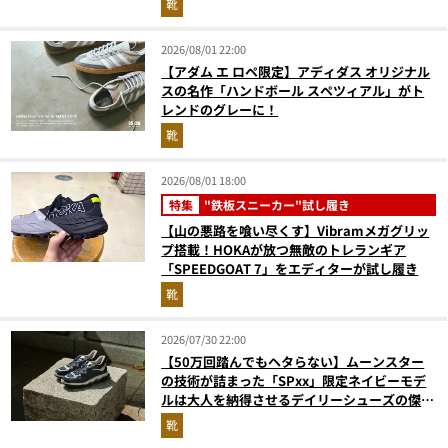
靴
2026/08/01 22:00
【アダム エ ロペ限定】アディダス オリジナル
スの名作「ハンドボール スペツィアル」がト
レンドのグレーに！
靴
2026/08/01 18:00
特集
"鉄板スニーカー"試し履き
【山の悪路を喰い尽くす】Vibramメガグリッ
プ搭載！HOKAが放つ無敵のトレランギア
「SPEEDGOAT 7」をエディターが試し履き
靴
2026/07/30 22:00
【50万回踏んでもヘタらない】ムーンスター
の技術が詰まった「SPxx」限定ネイビーモデ
ルは大人を納得させるデイリーシューズの傑作
だ
靴