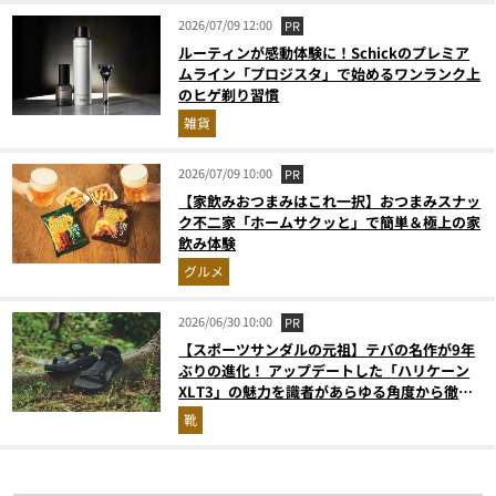
2026/07/09 12:00
PR
ルーティンが感動体験に！Schickのプレミア
ムライン「プロジスタ」で始めるワンランク上
のヒゲ剃り習慣
雑貨
2026/07/09 10:00
PR
【家飲みおつまみはこれ一択】おつまみスナッ
ク不二家「ホームサクッと」で簡単＆極上の家
飲み体験
グルメ
2026/06/30 10:00
PR
【スポーツサンダルの元祖】テバの名作が9年
ぶりの進化！ アップデートした「ハリケーン
XLT3」の魅力を識者があらゆる角度から徹底
解説！
靴