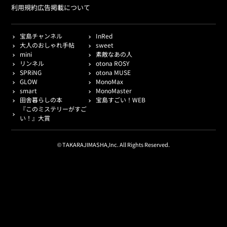
利用規約
広告掲載について
宝島チャンネル
InRed
大人のおしゃれ手帖
sweet
mini
素敵なあの人
リンネル
otona ROSY
SPRiNG
otona MUSE
GLOW
MonoMax
smart
MonoMaster
田舎暮らしの本
宝島すごい！WEB
『このミステリーがすご
い！』大賞
© TAKARAJIMASHA,Inc. All Rights Reserved.