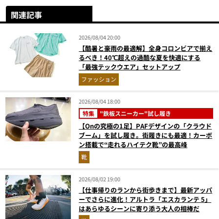
関連記事
2026/08/04 20:00
【酷暑と豪雨の最適解】全身コロンビアで揃え
るべき！40℃超えの過酷な夏を快適にする
「最強テックウエア」セットアップ
ファッション
2026/08/04 18:00
特集
"鉄板スニーカー"試し履き
【Onの究極の1足】PAFデザインの「クラウド
ブーム」を試し履き。街履きにも最適！カーボ
ン搭載で“走れるハイテク靴”の最高峰
靴
2026/08/02 19:00
【仕事帰りのランから街歩きまで】最新アッパ
ーでさらに進化！アルトラ「エスカランテ 5」
はあらゆるシーンに寄り添う大人の相棒だ