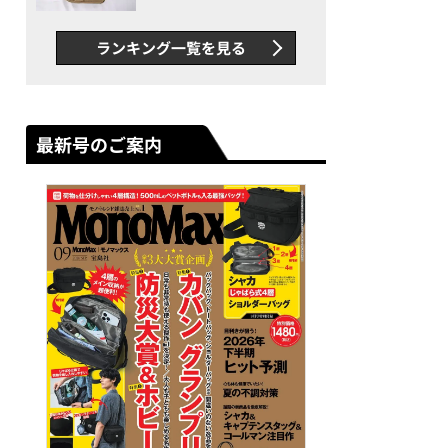
グス“水に強い”初コラボ付
録…ほか【休日バッグの人気
ランキング一覧を見る
記事ランキングベスト3】
（2026年6月版）
最新号のご案内