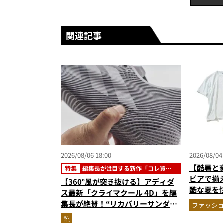
関連記事
2026/08/06 18:00
2026/08/04
【酷暑と
特集
編集長が注目する新作「コレ買い
です」
ビアで揃
【360°風が突き抜ける】アディダ
酷な夏を
ス最新「クライマクール 4D」を編
エア」セ
集長が絶賛！“リカバリーサンダル
ファッシ
級に快適”な3Dプリントスニーカー
靴