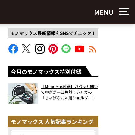
MENU
モノマックス最新情報をSNSでチェック！
今月のモノマックス特別付録
【MonoMax付録】ガバッと開い
て中身が一目瞭然！シャカの
「じゃばら式４層ショルダーバ
ッグ」は、出し入れのしやすさ
も過去最高レベルだった！
モノマックス 人気記事ランキング