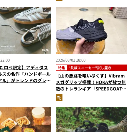
 22:00
2026/08/01 18:00
エ ロペ限定】アディダス
特集
"鉄板スニーカー"試し履き
ルスの名作「ハンドボール
【山の悪路を喰い尽くす】Vibram
アル」がトレンドのグレー
メガグリップ搭載！HOKAが放つ無
敵のトレランギア「SPEEDGOAT
7」をエディターが試し履き
靴