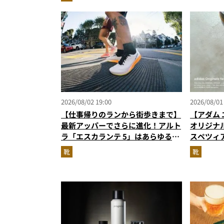
『コレ買いです』Vol.173
2026/08/02 19:00
2026/08/01
【仕事帰りのランから街歩きまで】
【アダム 
最新アッパーでさらに進化！アルト
オリジナ
ラ「エスカランテ 5」はあらゆるシ
スペツィ
ーンに寄り添う大人の相棒だ
に！
靴
靴