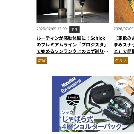
2026/07/09 12:00
2026/07/09
PR
ルーティンが感動体験に！Schick
【家飲み
のプレミアムライン「プロジスタ」
まみスナ
で始めるワンランク上のヒゲ剃り習
と」で簡
慣
雑貨
グルメ