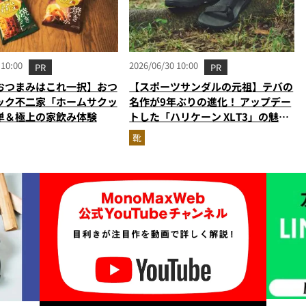
 10:00
2026/06/30 10:00
PR
PR
おつまみはこれ一択】おつ
【スポーツサンダルの元祖】テバの
ック不二家「ホームサクッ
名作が9年ぶりの進化！ アップデー
単＆極上の家飲み体験
トした「ハリケーン XLT3」の魅力
を識者があらゆる角度から徹底解
靴
説！