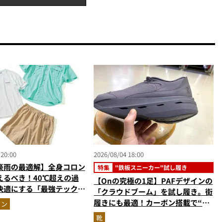
 20:00
2026/08/04 18:00
豪雨の最適解】全身コロン
特集
"鉄板スニーカー"試し履き
えるべき！40℃超えの過
【Onの究極の1足】PAFデザインの
快適にする「最強テックウ
「クラウドブーム」を試し履き。街
ットアップ
履きにも最適！カーボン搭載で“走
ョン
れるハイテク靴”の最高峰
靴