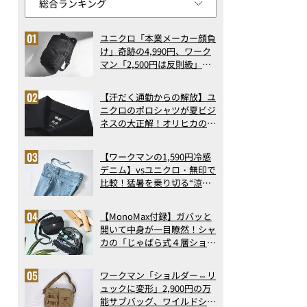
ユニクロ「本業メーカー顔負
け」奇跡の4,990円、ワーク
マン「2,500円は反則級」凄
い万能バッグ…ほか【リュッ
クの人気記事ランキングベス
【汗だく通勤からの解放】ユ
ト3】（2026年6月版）
ニクロのポロシャツが夏ビジ
ネスの大正解！オリヒカの透
け防止シャツも優秀。酷暑も
涼しい顔で働ける超快適ウエ
【ワークマンの1,590円冷感
アの実力
デニム】vsユニクロ・無印で
比較！猛暑を乗り切る“涼感
ロングパンツ”3選を徹底解
剖。接触冷感から綿100%ま
【MonoMax付録】ガバッと
で決定版
開いて中身が一目瞭然！シャ
カの「じゃばら式４層ショル
ダーバッグ」は、出し入れの
しやすさも過去最高レベルだ
ワークマン「ショルダー⇔リ
った！
ュックに変形」2,900円の万
能サブバッグ、ワイルドシン