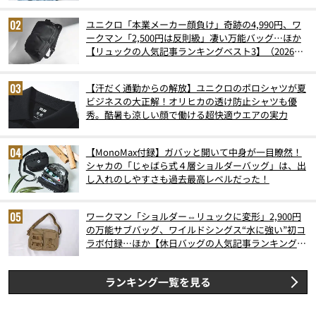
ユニクロ「本業メーカー顔負け」奇跡の4,990円、ワ
ークマン「2,500円は反則級」凄い万能バッグ…ほか
【リュックの人気記事ランキングベスト3】（2026年
6月版）
【汗だく通勤からの解放】ユニクロのポロシャツが夏
ビジネスの大正解！オリヒカの透け防止シャツも優
秀。酷暑も涼しい顔で働ける超快適ウエアの実力
【MonoMax付録】ガバッと開いて中身が一目瞭然！
シャカの「じゃばら式４層ショルダーバッグ」は、出
し入れのしやすさも過去最高レベルだった！
ワークマン「ショルダー⇔リュックに変形」2,900円
の万能サブバッグ、ワイルドシングス“水に強い”初コ
ラボ付録…ほか【休日バッグの人気記事ランキングベ
スト3】（2026年6月版）
ランキング一覧を見る