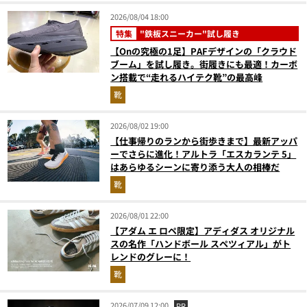
2026/08/04 18:00
特集
"鉄板スニーカー"試し履き
【Onの究極の1足】PAFデザインの「クラウド
ブーム」を試し履き。街履きにも最適！カーボ
ン搭載で“走れるハイテク靴”の最高峰
靴
2026/08/02 19:00
【仕事帰りのランから街歩きまで】最新アッパ
ーでさらに進化！アルトラ「エスカランテ 5」
はあらゆるシーンに寄り添う大人の相棒だ
靴
2026/08/01 22:00
【アダム エ ロペ限定】アディダス オリジナル
スの名作「ハンドボール スペツィアル」がト
レンドのグレーに！
靴
2026/07/09 12:00
PR