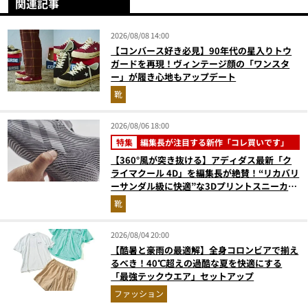
関連記事
2026/08/08 14:00
【コンバース好き必見】90年代の星入りトウ
ガードを再現！ヴィンテージ顔の「ワンスタ
ー」が履き心地もアップデート
靴
2026/08/06 18:00
特集
編集長が注目する新作「コレ買いです」
【360°風が突き抜ける】アディダス最新「ク
ライマクール 4D」を編集長が絶賛！“リカバリ
ーサンダル級に快適”な3Dプリントスニーカー
『コレ買いです』Vol.173
靴
2026/08/04 20:00
【酷暑と豪雨の最適解】全身コロンビアで揃え
るべき！40℃超えの過酷な夏を快適にする
「最強テックウエア」セットアップ
ファッション