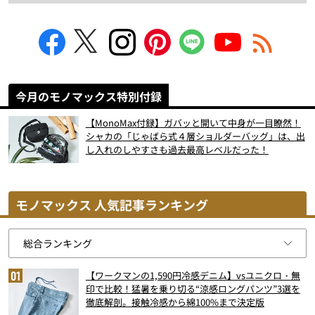
今月のモノマックス特別付録
【MonoMax付録】ガバッと開いて中身が一目瞭然！
シャカの「じゃばら式４層ショルダーバッグ」は、出
し入れのしやすさも過去最高レベルだった！
モノマックス 人気記事ランキング
【ワークマンの1,590円冷感デニム】vsユニクロ・無
印で比較！猛暑を乗り切る“涼感ロングパンツ”3選を
徹底解剖。接触冷感から綿100%まで決定版