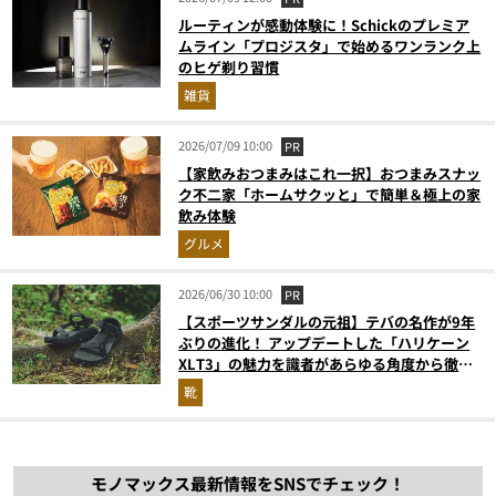
ルーティンが感動体験に！Schickのプレミア
ムライン「プロジスタ」で始めるワンランク上
のヒゲ剃り習慣
雑貨
2026/07/09 10:00
PR
【家飲みおつまみはこれ一択】おつまみスナッ
ク不二家「ホームサクッと」で簡単＆極上の家
飲み体験
グルメ
2026/06/30 10:00
PR
【スポーツサンダルの元祖】テバの名作が9年
ぶりの進化！ アップデートした「ハリケーン
XLT3」の魅力を識者があらゆる角度から徹底
解説！
靴
モノマックス最新情報をSNSでチェック！