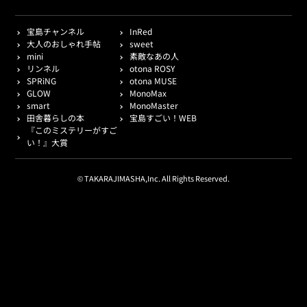
宝島チャンネル
InRed
大人のおしゃれ手帖
sweet
mini
素敵なあの人
リンネル
otona ROSY
SPRiNG
otona MUSE
GLOW
MonoMax
smart
MonoMaster
田舎暮らしの本
宝島すごい！WEB
『このミステリーがすご
い！』大賞
© TAKARAJIMASHA,Inc. All Rights Reserved.