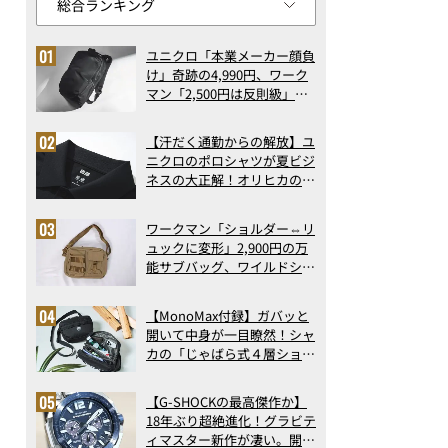
ユニクロ「本業メーカー顔負
け」奇跡の4,990円、ワーク
マン「2,500円は反則級」凄
い万能バッグ…ほか【リュッ
クの人気記事ランキングベス
【汗だく通勤からの解放】ユ
ト3】（2026年6月版）
ニクロのポロシャツが夏ビジ
ネスの大正解！オリヒカの透
け防止シャツも優秀。酷暑も
涼しい顔で働ける超快適ウエ
ワークマン「ショルダー⇔リ
アの実力
ュックに変形」2,900円の万
能サブバッグ、ワイルドシン
グス“水に強い”初コラボ付
録…ほか【休日バッグの人気
【MonoMax付録】ガバッと
記事ランキングベスト3】
開いて中身が一目瞭然！シャ
（2026年6月版）
カの「じゃばら式４層ショル
ダーバッグ」は、出し入れの
しやすさも過去最高レベルだ
【G-SHOCKの最高傑作か】
った！
18年ぶり超絶進化！グラビテ
ィマスター新作が凄い。開発