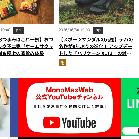
 10:00
2026/06/30 10:00
PR
PR
おつまみはこれ一択】おつ
【スポーツサンダルの元祖】テバの
ック不二家「ホームサクッ
名作が9年ぶりの進化！ アップデー
単＆極上の家飲み体験
トした「ハリケーン XLT3」の魅力
を識者があらゆる角度から徹底解
靴
説！