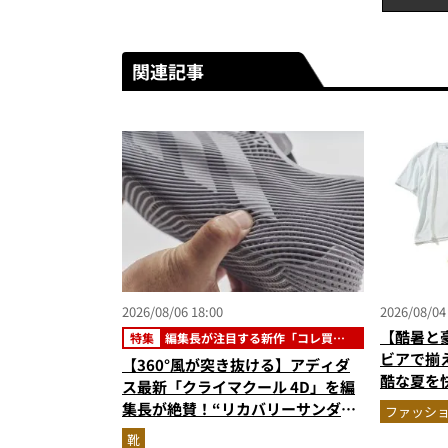
関連記事
2026/08/06 18:00
2026/08/04
【酷暑と
特集
編集長が注目する新作「コレ買い
です」
ビアで揃
【360°風が突き抜ける】アディダ
酷な夏を
ス最新「クライマクール 4D」を編
エア」セ
集長が絶賛！“リカバリーサンダル
ファッシ
級に快適”な3Dプリントスニーカー
靴