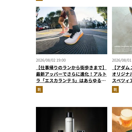
『コレ買いです』Vol.173
2026/08/02 19:00
2026/08/01
【仕事帰りのランから街歩きまで】
【アダム 
最新アッパーでさらに進化！アルト
オリジナ
ラ「エスカランテ 5」はあらゆるシ
スペツィ
ーンに寄り添う大人の相棒だ
に！
靴
靴