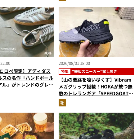
 22:00
2026/08/01 18:00
エ ロペ限定】アディダス
特集
"鉄板スニーカー"試し履き
ルスの名作「ハンドボール
【山の悪路を喰い尽くす】Vibram
アル」がトレンドのグレー
メガグリップ搭載！HOKAが放つ無
敵のトレランギア「SPEEDGOAT
7」をエディターが試し履き
靴