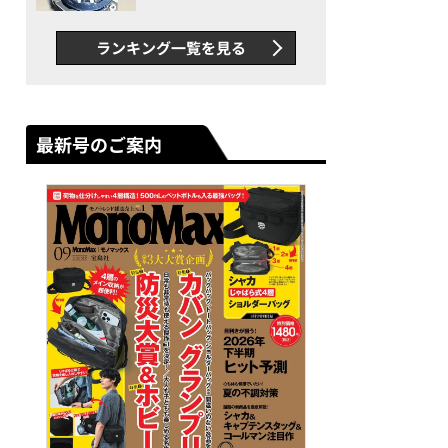
者が語る「GWR-B3000」最
新ムーブメントの衝撃
ランキング一覧を見る
最新号のご案内