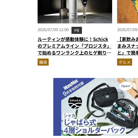
2026/07/09 12:00
2026/07/09
PR
ルーティンが感動体験に！Schick
【家飲み
のプレミアムライン「プロジスタ」
まみスナ
で始めるワンランク上のヒゲ剃り習
と」で簡
慣
雑貨
グルメ