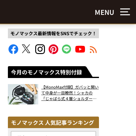
MENU
モノマックス最新情報をSNSでチェック！
今月のモノマックス特別付録
【MonoMax付録】ガバッと開い
て中身が一目瞭然！シャカの
「じゃばら式４層ショルダーバ
ッグ」は、出し入れのしやすさ
も過去最高レベルだった！
モノマックス 人気記事ランキング