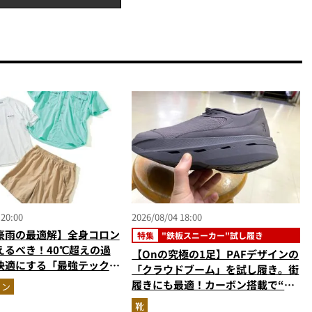
 20:00
2026/08/04 18:00
豪雨の最適解】全身コロン
特集
"鉄板スニーカー"試し履き
えるべき！40℃超えの過
【Onの究極の1足】PAFデザインの
快適にする「最強テックウ
「クラウドブーム」を試し履き。街
ットアップ
履きにも最適！カーボン搭載で“走
ョン
れるハイテク靴”の最高峰
靴