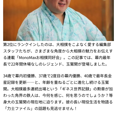
第2位にランクインしたのは、大相撲をこよなく愛する編集部
スタッフたちが、さまざまな角度から大相撲の魅力をお伝えす
る連載「MonoMaxお相撲同好会」。この記事では、幕内最年
長で22年間休場なしのレジェンド、玉鷲関が登場しました。
34歳で幕内初優勝、37歳で2度目の幕内優勝、40歳で最年長金
星記録を更新……と、年齢を重ねるごとに進化し続ける玉鷲
関。大相撲最多連続出場という「ギネス世界記録」の勲章が加
わった角界の鉄人は、今何を感じ、何を思うのでしょうか？等
身大の玉鷲関の現在地に迫ります。彼の長い現役生活を物語る
「力士ファイル」の話題も見逃せません！