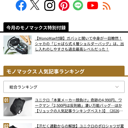
今月のモノマックス特別付録
【MonoMax付録】ガバッと開いて中身が一目瞭然！
シャカの「じゃばら式４層ショルダーバッグ」は、出
し入れのしやすさも過去最高レベルだった！
モノマックス 人気記事ランキング
ユニクロ「本業メーカー顔負け」奇跡の4,990円、ワ
ークマン「2,500円は反則級」凄い万能バッグ…ほか
【リュックの人気記事ランキングベスト3】（2026年
6月版）
【汗だく通勤からの解放】ユニクロのポロシャツが夏