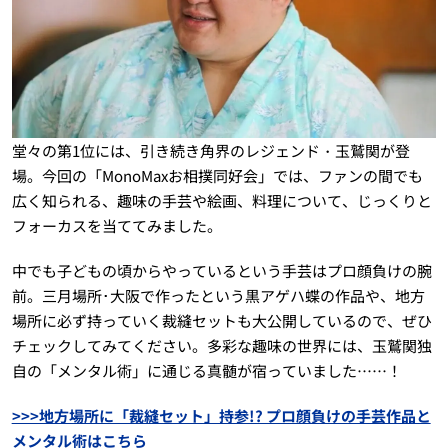
堂々の第1位には、引き続き角界のレジェンド・玉鷲関が登
場。今回の「MonoMaxお相撲同好会」では、ファンの間でも
広く知られる、趣味の手芸や絵画、料理について、じっくりと
フォーカスを当ててみました。
中でも子どもの頃からやっているという手芸はプロ顔負けの腕
前。三月場所･大阪で作ったという黒アゲハ蝶の作品や、地方
場所に必ず持っていく裁縫セットも大公開しているので、ぜひ
チェックしてみてください。多彩な趣味の世界には、玉鷲関独
自の「メンタル術」に通じる真髄が宿っていました……！
>>>地方場所に「裁縫セット」持参!? プロ顔負けの手芸作品と
メンタル術はこちら