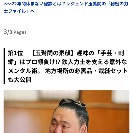
>>>22年間休まない秘訣とは？レジェンド玉鷲関の「秘密の力
士ファイル」へ
3/
3
Pages
第1位 【玉鷲関の素顔】趣味の「手芸・刺
繍」はプロ顔負け!? 鉄人力士を支える意外な
メンタル術。 地方場所の必需品・裁縫セット
も大公開