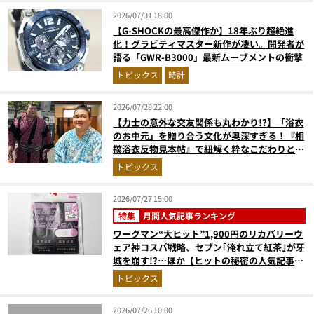
2026/07/31 18:00
【G-SHOCKの最高傑作か】18年ぶり超絶進
化！グラビティマスター新作が凄い。開発者が
語る「GWR-B3000」最新ムーブメントの衝撃
トピックス
時計
2026/07/28 22:00
【力士の意外な交友関係も丸わかり!?】「浴衣
のお中元」を贈り合う文化が奥深すぎる！『相
撲浴衣反物見本帖』で紐解く粋なこだわりとと
っておきの1着
トピックス
2026/07/27 15:00
特集
月間人気記事ランキング
ワークマン“大ヒット”1,900円のリカバリーウ
ェア神コスパ戦略、セブン｢淹れ立て紅茶｣が牙
城を崩す!?…ほか【ヒットの秘密の人気記事ラ
ンキングベスト3】（2026年6月版）
トピックス
2026/07/26 10:00