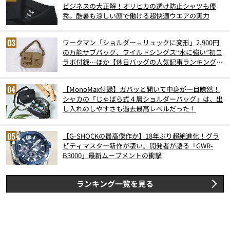
ビジネスの大正解！オリヒカの透け防止シャツも優
秀。酷暑も涼しい顔で働ける超快適ウエアの実力
ワークマン「ショルダー⇔リュックに変形」2,900円
の万能サブバッグ、ワイルドシングス“水に強い”初コ
ラボ付録…ほか【休日バッグの人気記事ランキングベ
スト3】（2026年6月版）
【MonoMax付録】ガバッと開いて中身が一目瞭然！
シャカの「じゃばら式４層ショルダーバッグ」は、出
し入れのしやすさも過去最高レベルだった！
【G-SHOCKの最高傑作か】18年ぶり超絶進化！グラ
ビティマスター新作が凄い。開発者が語る「GWR-
B3000」最新ムーブメントの衝撃
ランキング一覧を見る