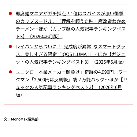
即席麺マニアがガチ採点！1位はスパイスが凄い衝撃
のカップヌードル、「理解を超えた味」魔改造わかめ
ラーメン…ほか【カップ麺の人気記事ランキングベス
ト3】（2026年6月版）
レイバンからついに！“完成度が異常”なスマートグラ
ス、美しすぎる限定「IQOS ILUMA i」…ほか【ガジェ
ットの人気記事ランキングベスト3】（2026年6月版）
ユニクロ「本業メーカー顔負け」奇跡の4,990円、ワー
クマン「2,500円は反則級」凄い万能バッグ…ほか【リ
ュックの人気記事ランキングベスト3】（2026年6月
版）
文／MonoMax編集部