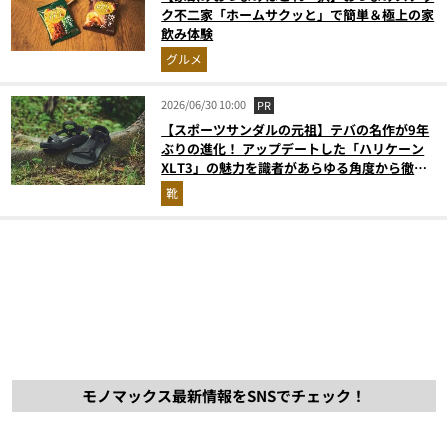
ク不二家「ホームサクッと」で簡単＆極上の家
飲み体験
グルメ
2026/06/30 10:00
PR
【スポーツサンダルの元祖】テバの名作が9年
ぶりの進化！ アップデートした「ハリケーン
XLT3」の魅力を識者があらゆる角度から徹底
解説！
靴
モノマックス最新情報をSNSでチェック！