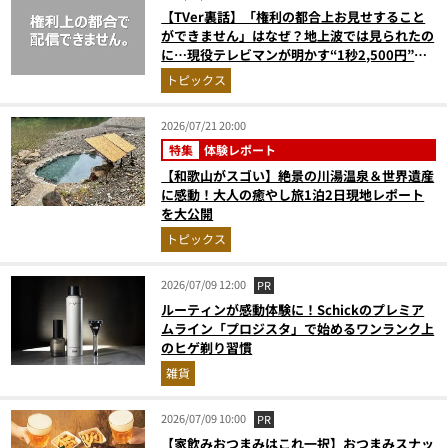
【TVer裏話】「権利の都合上お見せすること
ができません」はなぜ？地上波では見られたの
に…現役テレビマンが明かす“1秒2,500円”の
えげつない現実
トピックス
2026/07/21 20:00
特集
体験レポート
【和歌山がスゴい】絶景の川湯温泉＆世界遺産
に感動！大人の癒やし旅1泊2日現地レポート
を大公開
トピックス
2026/07/09 12:00
PR
ルーティンが感動体験に！Schickのプレミア
ムライン「プロジスタ」で始めるワンランク上
のヒゲ剃り習慣
雑貨
2026/07/09 10:00
PR
【家飲みおつまみはこれ一択】おつまみスナッ