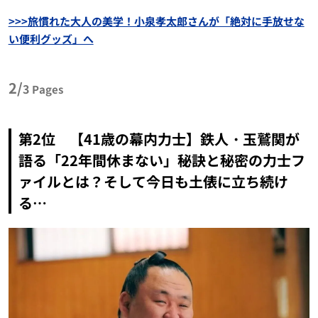
>>>旅慣れた大人の美学！小泉孝太郎さんが「絶対に手放せな
い便利グッズ」へ
2/
3
Pages
第2位 【41歳の幕内力士】鉄人・玉鷲関が
語る「22年間休まない」秘訣と秘密の力士フ
ァイルとは？そして今日も土俵に立ち続け
る…