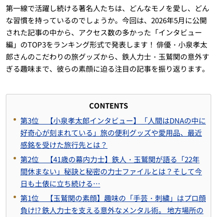
第一線で活躍し続ける著名人たちは、どんなモノを愛し、どん
な習慣を持っているのでしょうか。今回は、2026年5月に公開
された記事の中から、アクセス数の多かった「インタビュー
編」のTOP3をランキング形式で発表します！ 俳優・小泉孝太
郎さんのこだわりの旅グッズから、鉄人力士・玉鷲関の意外す
ぎる趣味まで、彼らの素顔に迫る注目の記事を振り返ります。
CONTENTS
第3位 【小泉孝太郎インタビュー】「人間はDNAの中に
好奇心が刻まれている」旅の便利グッズや愛用品、最近
感銘を受けた旅行先とは？
第2位 【41歳の幕内力士】鉄人・玉鷲関が語る「22年
間休まない」秘訣と秘密の力士ファイルとは？そして今
日も土俵に立ち続ける…
第1位 【玉鷲関の素顔】趣味の「手芸・刺繍」はプロ顔
負け!? 鉄人力士を支える意外なメンタル術。 地方場所の