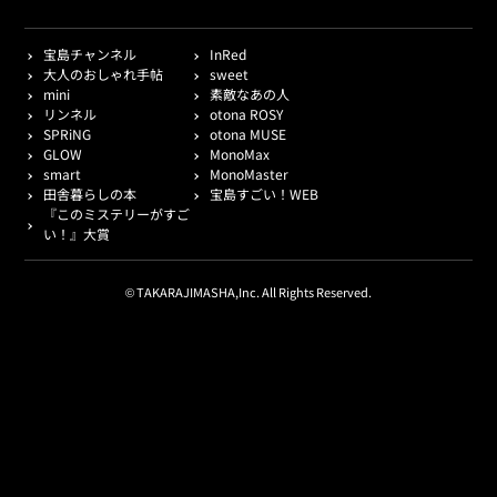
宝島チャンネル
InRed
大人のおしゃれ手帖
sweet
mini
素敵なあの人
リンネル
otona ROSY
SPRiNG
otona MUSE
GLOW
MonoMax
smart
MonoMaster
田舎暮らしの本
宝島すごい！WEB
『このミステリーがすご
い！』大賞
© TAKARAJIMASHA,Inc. All Rights Reserved.