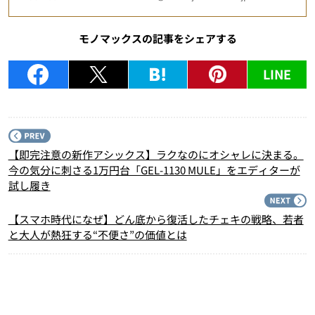
モノマックスの記事をシェアする
LINE
P
【即完注意の新作アシックス】ラクなのにオシャレに決まる。
今の気分に刺さる1万円台「GEL-1130 MULE」をエディターが
試し履き
N
【スマホ時代になぜ】どん底から復活したチェキの戦略、若者
と大人が熱狂する“不便さ”の価値とは