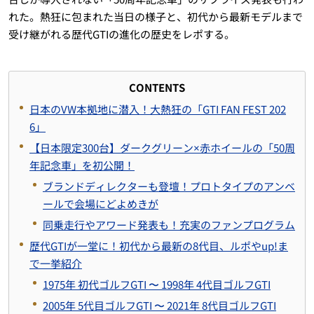
れた。熱狂に包まれた当日の様子と、初代から最新モデルまで
受け継がれる歴代GTIの進化の歴史をレポする。
CONTENTS
日本のVW本拠地に潜入！大熱狂の「GTI FAN FEST 202
6」
【日本限定300台】ダークグリーン×赤ホイールの「50周
年記念車」を初公開！
ブランドディレクターも登壇！プロトタイプのアンベ
ールで会場にどよめきが
同乗走行やアワード発表も！充実のファンプログラム
歴代GTIが一堂に！初代から最新の8代目、ルポやup!ま
で一挙紹介
1975年 初代ゴルフGTI 〜 1998年 4代目ゴルフGTI
2005年 5代目ゴルフGTI 〜 2021年 8代目ゴルフGTI