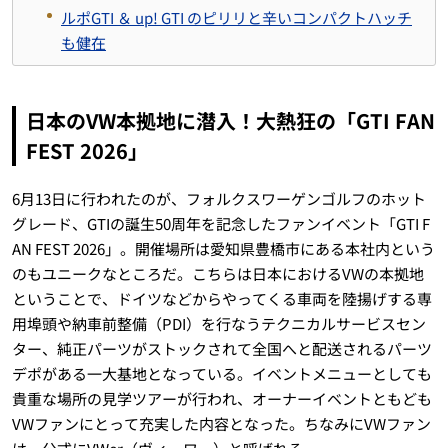
ルポGTI ＆ up! GTI のピリリと辛いコンパクトハッチ
も健在
日本のVW本拠地に潜入！大熱狂の「GTI FAN
FEST 2026」
6月13日に行われたのが、フォルクスワーゲンゴルフのホット
グレード、GTIの誕生50周年を記念したファンイベント「GTI F
AN FEST 2026」。開催場所は愛知県豊橋市にある本社内という
のもユニークなところだ。こちらは日本におけるVWの本拠地
ということで、ドイツなどからやってくる車両を陸揚げする専
用埠頭や納車前整備（PDI）を行なうテクニカルサービスセン
ター、純正パーツがストックされて全国へと配送されるパーツ
デポがある一大基地となっている。イベントメニューとしても
貴重な場所の見学ツアーが行われ、オーナーイベントともども
VWファンにとって充実した内容となった。ちなみにVWファン