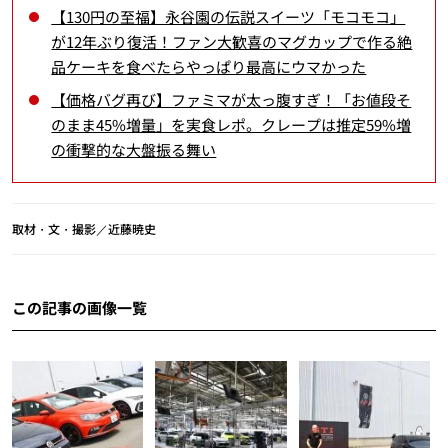
【130円の至福】永谷園の伝説スイーツ「モコモコ」
が12年ぶり復活！ファン大歓喜のマグカップで作る絶
品ケーキを食べたらやっぱり最高にウマかった
【価格バグ再び】ファミマが太っ腹すぎ！「お値段そ
のまま45%増量」を実食レポ。クレープは推定59%増
の衝撃的な大盤振る舞い
取材・文・撮影／近藤暁史
この記事の画像一覧