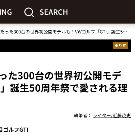
ING
SEARCH
【潜入レポ】日本にたった300台の世界初公開モデルも！VWゴルフ「GTI」誕生50周年祭で愛される理由が判明
乗り物
った300台の世界初公開モデ
I」誕生50周年祭で愛される理
執筆者：
ライター/近藤暁史
代目ゴルフGTI