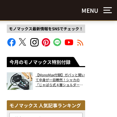
MENU
モノマックス最新情報をSNSでチェック！
今月のモノマックス特別付録
【MonoMax付録】ガバッと開い
て中身が一目瞭然！シャカの
「じゃばら式４層ショルダーバ
ッグ」は、出し入れのしやすさ
も過去最高レベルだった！
モノマックス 人気記事ランキング