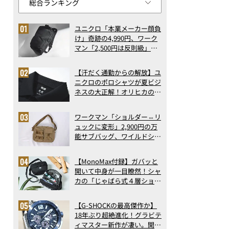
ユニクロ「本業メーカー顔負
け」奇跡の4,990円、ワーク
マン「2,500円は反則級」凄
い万能バッグ…ほか【リュッ
クの人気記事ランキングベス
【汗だく通勤からの解放】ユ
ト3】（2026年6月版）
ニクロのポロシャツが夏ビジ
ネスの大正解！オリヒカの透
け防止シャツも優秀。酷暑も
涼しい顔で働ける超快適ウエ
ワークマン「ショルダー⇔リ
アの実力
ュックに変形」2,900円の万
能サブバッグ、ワイルドシン
グス“水に強い”初コラボ付
録…ほか【休日バッグの人気
【MonoMax付録】ガバッと
記事ランキングベスト3】
開いて中身が一目瞭然！シャ
（2026年6月版）
カの「じゃばら式４層ショル
ダーバッグ」は、出し入れの
しやすさも過去最高レベルだ
【G-SHOCKの最高傑作か】
った！
18年ぶり超絶進化！グラビテ
ィマスター新作が凄い。開発