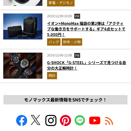
家電・デジモノ
2019/12/09 10:00
PR
イオン×MonoMax 福袋の第2弾は「アクティ
ブな働き方をサポートする」ギア4点セットで
5,000円！
バッグ
財布・小物
2019/12/06 12:08
PR
G-SHOCK「G-STEEL」シリーズで見つける自
分の大正解時計！
時計
モノマックス最新情報をSNSでチェック！