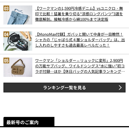
【ワークマンの1,590円冷感デニム】vsユニクロ・無
印で比較！猛暑を乗り切る“涼感ロングパンツ”3選を
徹底解剖。接触冷感から綿100%まで決定版
【MonoMax付録】ガバッと開いて中身が一目瞭然！
シャカの「じゃばら式４層ショルダーバッグ」は、出
し入れのしやすさも過去最高レベルだった！
ワークマン「ショルダー⇔リュックに変形」2,900円
の万能サブバッグ、ワイルドシングス“水に強い”初コ
ラボ付録…ほか【休日バッグの人気記事ランキングベ
スト3】（2026年6月版）
ランキング一覧を見る
最新号のご案内