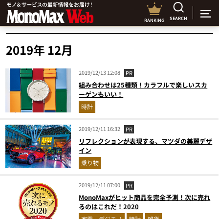
SEARCH
RANKING
2019年 12月
2019/12/13 12:08
PR
組み合わせは25種類！カラフルで楽しいスカ
ーゲンもいい！
時計
2019/12/11 16:32
PR
リフレクションが表現する、マツダの美麗デザ
イン
乗り物
2019/12/11 07:00
PR
MonoMaxがヒット商品を完全予測！次に売れ
るのはこれだ！2020
家電・デジモノ
時計
雑貨