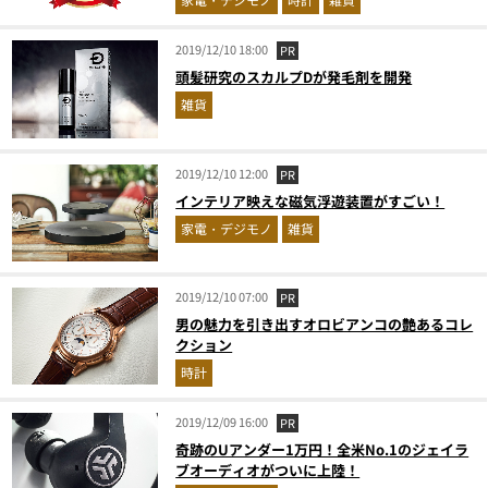
2019/12/10 18:00
PR
頭髪研究のスカルプDが発毛剤を開発
雑貨
2019/12/10 12:00
PR
インテリア映えな磁気浮遊装置がすごい！
家電・デジモノ
雑貨
2019/12/10 07:00
PR
男の魅力を引き出すオロビアンコの艶あるコレ
クション
時計
2019/12/09 16:00
PR
奇跡のUアンダー1万円！全米No.1のジェイラ
ブオーディオがついに上陸！