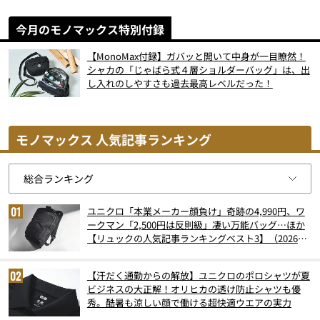
今月のモノマックス特別付録
【MonoMax付録】ガバッと開いて中身が一目瞭然！
シャカの「じゃばら式４層ショルダーバッグ」は、出
し入れのしやすさも過去最高レベルだった！
モノマックス 人気記事ランキング
ユニクロ「本業メーカー顔負け」奇跡の4,990円、ワ
ークマン「2,500円は反則級」凄い万能バッグ…ほか
【リュックの人気記事ランキングベスト3】（2026年
6月版）
【汗だく通勤からの解放】ユニクロのポロシャツが夏
ビジネスの大正解！オリヒカの透け防止シャツも優
秀。酷暑も涼しい顔で働ける超快適ウエアの実力