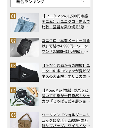
【ワークマンの1,590円冷感
デニム】vsユニクロ・無印で
比較！猛暑を乗り切る“涼感
ロングパンツ”3選を徹底解
剖。接触冷感から綿100%ま
ユニクロ「本業メーカー顔負
で決定版
け」奇跡の4,990円、ワーク
マン「2,500円は反則級」凄
い万能バッグ…ほか【リュッ
クの人気記事ランキングベス
【汗だく通勤からの解放】ユ
ト3】（2026年6月版）
ニクロのポロシャツが夏ビジ
ネスの大正解！オリヒカの透
け防止シャツも優秀。酷暑も
涼しい顔で働ける超快適ウエ
【MonoMax付録】ガバッと
アの実力
開いて中身が一目瞭然！シャ
カの「じゃばら式４層ショル
ダーバッグ」は、出し入れの
しやすさも過去最高レベルだ
こちらはただいま絶賛発売中のサンヨー食品「大和イチロウおすす
ワークマン「ショルダー⇔リ
った！
和イチロウおすすめ！熊本赤龍（せきりゅう）辛子みそ味」です
ュックに変形」2,900円の万
能サブバッグ、ワイルドシン