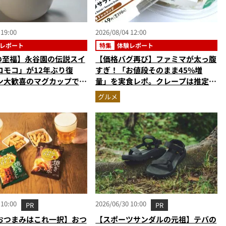
 19:00
2026/08/04 12:00
レポート
特集
体験レポート
円の至福】永谷園の伝説スイ
【価格バグ再び】ファミマが太っ腹
コモコ」が12年ぶり復
すぎ！「お値段そのまま45%増
ン大歓喜のマグカップで作
量」を実食レポ。クレープは推定
ーキを食べたらやっぱり最
59%増の衝撃的な大盤振る舞い
グルメ
かった
 10:00
2026/06/30 10:00
PR
PR
おつまみはこれ一択】おつ
【スポーツサンダルの元祖】テバの