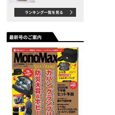
グス“水に強い”初コラボ付
録…ほか【休日バッグの人気
ランキング一覧を見る
記事ランキングベスト3】
（2026年6月版）
最新号のご案内