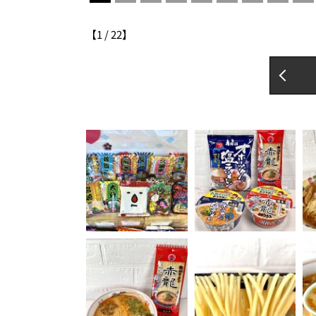
【
1
/
22
】