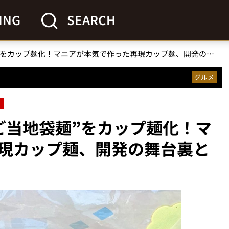
ING
SEARCH
激うま“ご当地袋麺”をカップ麺化！マニアが本気で作った再現カップ麺、開発の舞台裏とは？
グルメ
ご当地袋麺”をカップ麺化！マ
現カップ麺、開発の舞台裏と