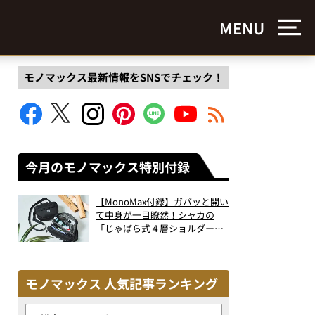
MENU
モノマックス最新情報をSNSでチェック！
今月のモノマックス特別付録
【MonoMax付録】ガバッと開い
て中身が一目瞭然！シャカの
「じゃばら式４層ショルダーバ
ッグ」は、出し入れのしやすさ
も過去最高レベルだった！
モノマックス 人気記事ランキング