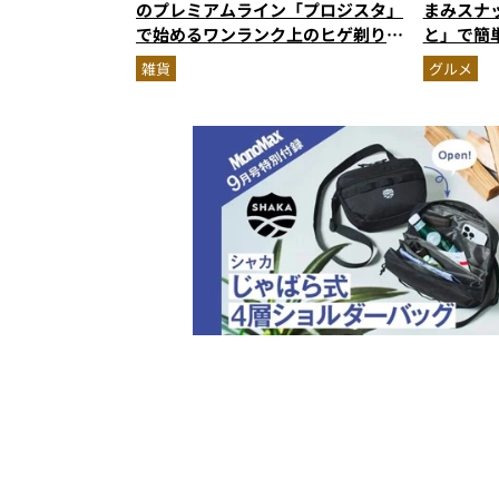
のプレミアムライン「プロジスタ」
まみスナ
で始めるワンランク上のヒゲ剃り習
と」で簡
慣
雑貨
グルメ