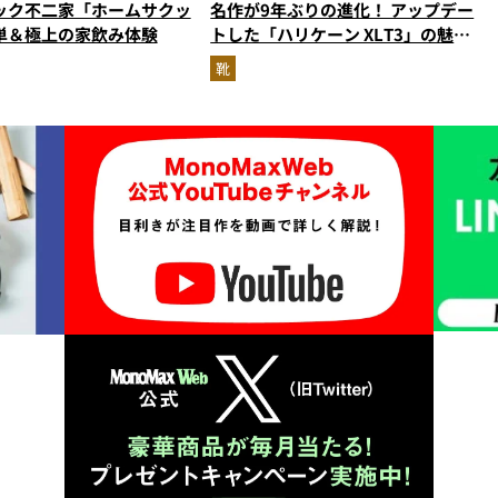
ック不二家「ホームサクッ
名作が9年ぶりの進化！ アップデー
単＆極上の家飲み体験
トした「ハリケーン XLT3」の魅力
を識者があらゆる角度から徹底解
靴
説！