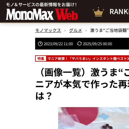
RANK
モノマックス
グルメ
2023/09/22 11:00
2025/09/25 00:00
特集
マニア絶賛！「ヤバうまい」インスタント麺ベスト3
（画像一覧）激うま“
ニアが本気で作った再
は？