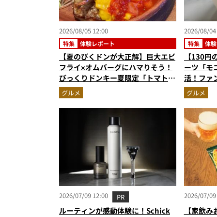
2026/08/05 12:00
2026/08/04
特集
体験レポート
特集
体験
【夏のびくドンが大正解】巨大エビ
【130
フライ×オムバーグにハマりそう！
ーツ「モ
びっくりドンキー夏限定「トマト弾
活！ファ
けるハンバーグ」を実食レビュー
る絶品ケ
グルメ
グルメ
高にウマ
2026/07/09 12:00
2026/07/09
PR
ルーティンが感動体験に！Schick
【家飲み