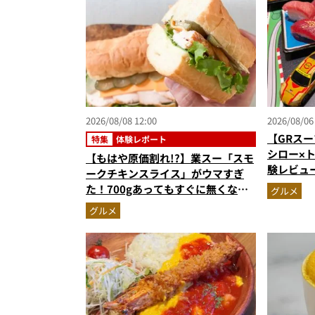
2026/08/08 12:00
2026/08/06
【GRスー
特集
体験レポート
シロー×
【もはや原価割れ!?】業スー「スモ
験レビュ
ークチキンスライス」がウマすぎ
ー＆体験
た！700gあってもすぐに無くな
グルメ
奮間違い
る“絶品アレンジ”5選で物価高もへ
グルメ
っちゃら