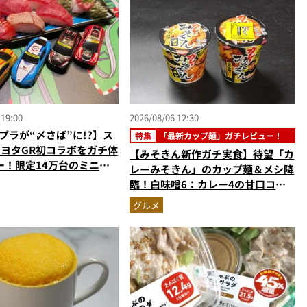
 19:00
2026/08/06 12:30
プラが“〆さば”に!?】ス
特集
「最新カップ麺」ガチレビュー！
トヨタGR初コラボをガチ体
【みそきん新作ガチ実食】待望「カ
ー！限定14万台のミニカ
レーみそきん」のカップ麺＆メシ降
型演出に大人も子供も大興
臨！白味噌6：カレー4の甘口コク
なし
旨スープ＆ゴロッと大ぶりポテトに
グルメ
歓喜