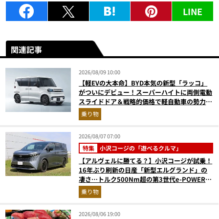
LINE
関連記事
2026/08/09 10:00
【軽EVの大本命】BYD本気の新型「ラッコ」
がついにデビュー！スーパーハイトに両側電動
スライドドア＆戦略的価格で軽自動車の勢力図
はどうなる？
乗り物
2026/08/07 07:00
特集
小沢コージの「遊べるクルマ」
【アルヴェルに勝てる？】小沢コージが試乗！
16年ぶり刷新の日産「新型エルグランド」の
凄さ…トルク500Nm超の第3世代e-POWER＆
和の格調高きデザインを徹底チェック
乗り物
2026/08/06 19:00