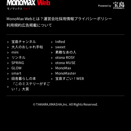
MonoMax Webとは？
運営会社
採用情報
プライバシーポリシー
利用規約
広告掲載について
宝島チャンネル
InRed
大人のおしゃれ手帖
sweet
mini
素敵なあの人
リンネル
otona ROSY
SPRiNG
otona MUSE
GLOW
MonoMax
smart
MonoMaster
田舎暮らしの本
宝島すごい！WEB
『このミステリーがすご
い！』大賞
© TAKARAJIMASHA,Inc. All Rights Reserved.