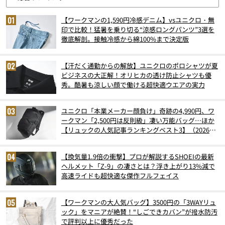
【ワークマンの1,590円冷感デニム】vsユニクロ・無
印で比較！猛暑を乗り切る“涼感ロングパンツ”3選を
徹底解剖。接触冷感から綿100%まで決定版
【汗だく通勤からの解放】ユニクロのポロシャツが夏
ビジネスの大正解！オリヒカの透け防止シャツも優
秀。酷暑も涼しい顔で働ける超快適ウエアの実力
ユニクロ「本業メーカー顔負け」奇跡の4,990円、ワ
ークマン「2,500円は反則級」凄い万能バッグ…ほか
【リュックの人気記事ランキングベスト3】（2026年
6月版）
【換気量1.9倍の衝撃】プロが解説するSHOEIの最新
ヘルメット「Z-9」の凄さとは？浮き上がり13%減で
高速ライドも超快適な傑作フルフェイス
【ワークマンの大人気バッグ】3500円の「3WAYリュ
ック」をマニアが絶賛！“しごできカバン”が撥水防汚
で評判以上に優秀だった