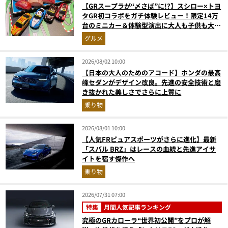
【GRスープラが“〆さば”に!?】スシロー×トヨ
タGR初コラボをガチ体験レビュー！限定14万
台のミニカー＆体験型演出に大人も子供も大興
奮間違いなし
グルメ
2026/08/02 10:00
【日本の大人のためのアコード】ホンダの最高
峰セダンがデザイン改良。先進の安全技術と磨
き抜かれた美しさでさらに上質に
乗り物
2026/08/01 10:00
【人気FRピュアスポーツがさらに進化】最新
「スバル BRZ」はレースの血統と先進アイサ
イトを宿す傑作へ
乗り物
2026/07/31 07:00
特集
月間人気記事ランキング
究極のGRカローラ“世界初公開”をプロが解