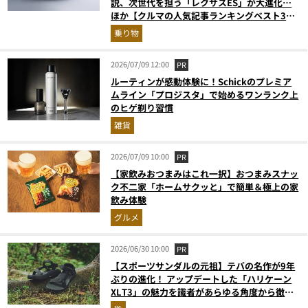
説、次世代を担う「レクサスES」が大進化…
ほか【クルマの人気記事ランキングベスト3】
（2026年6月版）
乗り物
2026/07/09 12:00
PR
ルーティンが感動体験に！Schickのプレミア
ムライン「プロジスタ」で始めるワンランク上
のヒゲ剃り習慣
雑貨
2026/07/09 10:00
PR
【家飲みおつまみはこれ一択】おつまみスナッ
ク不二家「ホームサクッと」で簡単＆極上の家
飲み体験
グルメ
2026/06/30 10:00
PR
【スポーツサンダルの元祖】テバの名作が9年
ぶりの進化！ アップデートした「ハリケーン
XLT3」の魅力を識者があらゆる角度から徹底
解説！