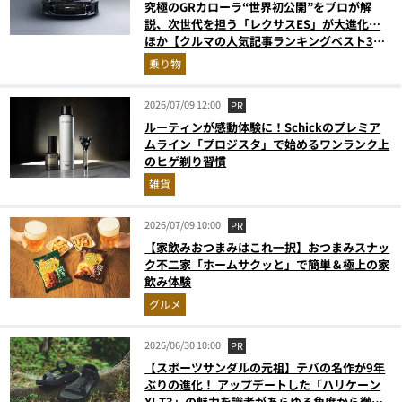
究極のGRカローラ“世界初公開”をプロが解
説、次世代を担う「レクサスES」が大進化…
ほか【クルマの人気記事ランキングベスト3】
（2026年6月版）
乗り物
2026/07/09 12:00
PR
ルーティンが感動体験に！Schickのプレミア
ムライン「プロジスタ」で始めるワンランク上
のヒゲ剃り習慣
雑貨
2026/07/09 10:00
PR
【家飲みおつまみはこれ一択】おつまみスナッ
ク不二家「ホームサクッと」で簡単＆極上の家
飲み体験
グルメ
2026/06/30 10:00
PR
【スポーツサンダルの元祖】テバの名作が9年
ぶりの進化！ アップデートした「ハリケーン
XLT3」の魅力を識者があらゆる角度から徹底