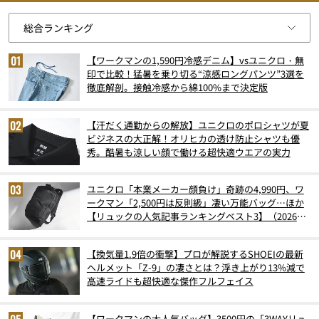
【ワークマンの1,590円冷感デニム】vsユニクロ・無
印で比較！猛暑を乗り切る“涼感ロングパンツ”3選を
徹底解剖。接触冷感から綿100%まで決定版
【汗だく通勤からの解放】ユニクロのポロシャツが夏
ビジネスの大正解！オリヒカの透け防止シャツも優
秀。酷暑も涼しい顔で働ける超快適ウエアの実力
ユニクロ「本業メーカー顔負け」奇跡の4,990円、ワ
ークマン「2,500円は反則級」凄い万能バッグ…ほか
【リュックの人気記事ランキングベスト3】（2026年
6月版）
【換気量1.9倍の衝撃】プロが解説するSHOEIの最新
ヘルメット「Z-9」の凄さとは？浮き上がり13%減で
高速ライドも超快適な傑作フルフェイス
【ワークマンの大人気バッグ】3500円の「3WAYリュ