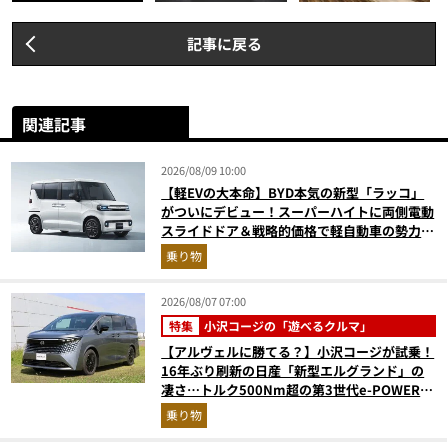
記事に戻る
関連記事
2026/08/09 10:00
【軽EVの大本命】BYD本気の新型「ラッコ」
がついにデビュー！スーパーハイトに両側電動
スライドドア＆戦略的価格で軽自動車の勢力図
はどうなる？
乗り物
2026/08/07 07:00
特集
小沢コージの「遊べるクルマ」
【アルヴェルに勝てる？】小沢コージが試乗！
16年ぶり刷新の日産「新型エルグランド」の
凄さ…トルク500Nm超の第3世代e-POWER＆
和の格調高きデザインを徹底チェック
乗り物