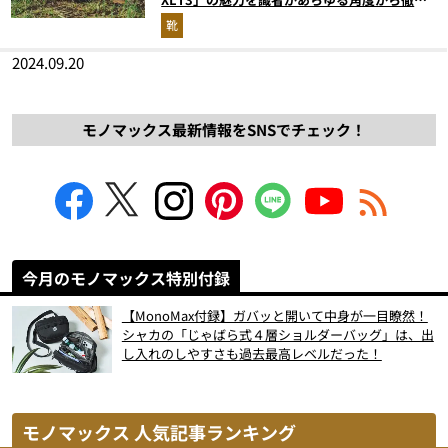
解説！
靴
2024.09.20
モノマックス最新情報をSNSでチェック！
今月のモノマックス特別付録
【MonoMax付録】ガバッと開いて中身が一目瞭然！
シャカの「じゃばら式４層ショルダーバッグ」は、出
し入れのしやすさも過去最高レベルだった！
モノマックス 人気記事ランキング