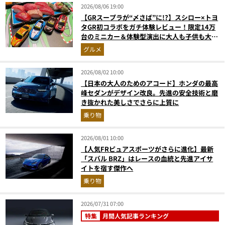
2026/08/06 19:00
【GRスープラが“〆さば”に!?】スシロー×トヨ
タGR初コラボをガチ体験レビュー！限定14万
台のミニカー＆体験型演出に大人も子供も大興
奮間違いなし
グルメ
2026/08/02 10:00
【日本の大人のためのアコード】ホンダの最高
峰セダンがデザイン改良。先進の安全技術と磨
き抜かれた美しさでさらに上質に
乗り物
2026/08/01 10:00
【人気FRピュアスポーツがさらに進化】最新
「スバル BRZ」はレースの血統と先進アイサ
イトを宿す傑作へ
乗り物
2026/07/31 07:00
特集
月間人気記事ランキング