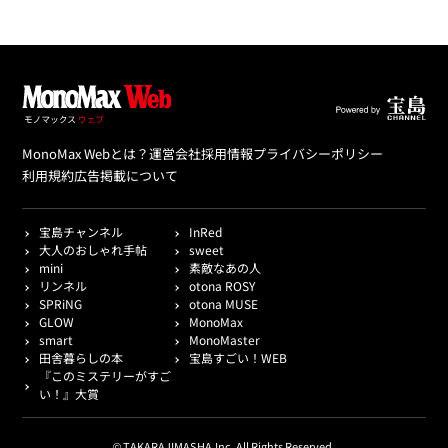
MonoMax Webとは？
運営会社
採用情報
プライバシーポリシー
利用規約
広告掲載について
宝島チャンネル
InRed
大人のおしゃれ手帖
sweet
mini
素敵なあの人
リンネル
otona ROSY
SPRiNG
otona MUSE
GLOW
MonoMax
smart
MonoMaster
田舎暮らしの本
宝島すごい！WEB
『このミステリーがすご
い！』大賞
© TAKARAJIMASHA,Inc. All Rights Reserved.