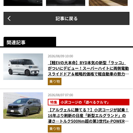
記事に戻る
関連記事
2026/08/09 10:00
【軽EVの大本命】BYD本気の新型「ラッコ」
がついにデビュー！スーパーハイトに両側電動
スライドドア＆戦略的価格で軽自動車の勢力図
はどうなる？
乗り物
2026/08/07 07:00
特集
小沢コージの「遊べるクルマ」
【アルヴェルに勝てる？】小沢コージが試乗！
16年ぶり刷新の日産「新型エルグランド」の
凄さ…トルク500Nm超の第3世代e-POWER＆
和の格調高きデザインを徹底チェック
乗り物