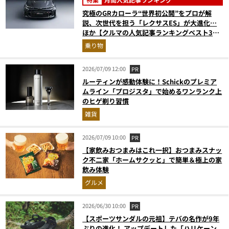
究極のGRカローラ“世界初公開”をプロが解
説、次世代を担う「レクサスES」が大進化…
ほか【クルマの人気記事ランキングベスト3】
（2026年6月版）
乗り物
2026/07/09 12:00
PR
ルーティンが感動体験に！Schickのプレミア
ムライン「プロジスタ」で始めるワンランク上
のヒゲ剃り習慣
雑貨
2026/07/09 10:00
PR
【家飲みおつまみはこれ一択】おつまみスナッ
ク不二家「ホームサクッと」で簡単＆極上の家
飲み体験
グルメ
2026/06/30 10:00
PR
【スポーツサンダルの元祖】テバの名作が9年
ぶりの進化！ アップデートした「ハリケーン