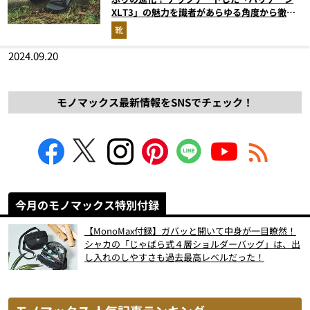
XLT3」の魅力を識者があらゆる角度から徹底
解説！
靴
2024.09.20
モノマックス最新情報をSNSでチェック！
今月のモノマックス特別付録
【MonoMax付録】ガバッと開いて中身が一目瞭然！
シャカの「じゃばら式４層ショルダーバッグ」は、出
し入れのしやすさも過去最高レベルだった！