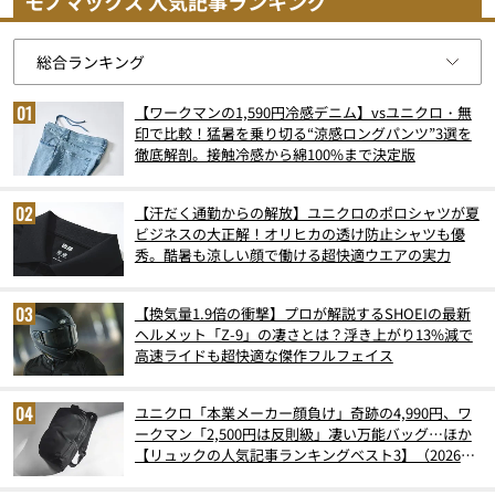
モノマックス 人気記事ランキング
【ワークマンの1,590円冷感デニム】vsユニクロ・無
印で比較！猛暑を乗り切る“涼感ロングパンツ”3選を
徹底解剖。接触冷感から綿100%まで決定版
【汗だく通勤からの解放】ユニクロのポロシャツが夏
ビジネスの大正解！オリヒカの透け防止シャツも優
秀。酷暑も涼しい顔で働ける超快適ウエアの実力
【換気量1.9倍の衝撃】プロが解説するSHOEIの最新
ヘルメット「Z-9」の凄さとは？浮き上がり13%減で
高速ライドも超快適な傑作フルフェイス
ユニクロ「本業メーカー顔負け」奇跡の4,990円、ワ
ークマン「2,500円は反則級」凄い万能バッグ…ほか
【リュックの人気記事ランキングベスト3】（2026年
6月版）