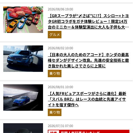
2026/08/06 19:00
【GRスープラが“〆さば”に!?】スシロー×トヨ
タGR初コラボをガチ体験レビュー！限定14万
台のミニカー＆体験型演出に大人も子供も大興
奮間違いなし
グルメ
2026/08/02 10:00
【日本の大人のためのアコード】ホンダの最高
峰セダンがデザイン改良。先進の安全技術と磨
き抜かれた美しさでさらに上質に
乗り物
2026/08/01 10:00
【人気FRピュアスポーツがさらに進化】最新
「スバル BRZ」はレースの血統と先進アイサ
イトを宿す傑作へ
乗り物
2026/07/31 07:00
特集
月間人気記事ランキング