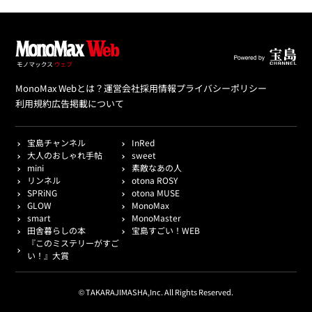
MonoMax Webとは？
運営会社
採用情報
プライバシーポリシー
利用規約
広告掲載について
宝島チャンネル
InRed
大人のおしゃれ手帖
sweet
mini
素敵なあの人
リンネル
otona ROSY
SPRiNG
otona MUSE
GLOW
MonoMax
smart
MonoMaster
田舎暮らしの本
宝島すごい！WEB
『このミステリーがすご
い！』大賞
© TAKARAJIMASHA,Inc. All Rights Reserved.