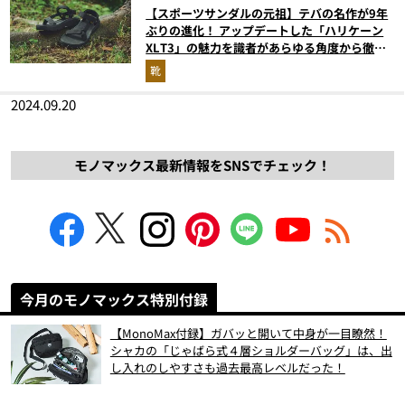
【スポーツサンダルの元祖】テバの名作が9年
ぶりの進化！ アップデートした「ハリケーン
XLT3」の魅力を識者があらゆる角度から徹底
解説！
靴
2024.09.20
モノマックス最新情報をSNSでチェック！
今月のモノマックス特別付録
【MonoMax付録】ガバッと開いて中身が一目瞭然！
シャカの「じゃばら式４層ショルダーバッグ」は、出
し入れのしやすさも過去最高レベルだった！