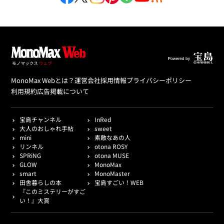
MonoMax Webとは？
運営会社
採用情報
プライバシーポリシー
利用規約
広告掲載について
宝島チャンネル
InRed
大人のおしゃれ手帖
sweet
mini
素敵なあの人
リンネル
otona ROSY
SPRiNG
otona MUSE
GLOW
MonoMax
smart
MonoMaster
田舎暮らしの本
宝島すごい！WEB
『このミステリーがすご
い！』大賞