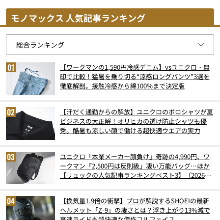
モノマックス 人気記事ランキング
【ワークマンの1,590円冷感デニム】vsユニクロ・無
印で比較！猛暑を乗り切る“涼感ロングパンツ”3選を
徹底解剖。接触冷感から綿100%まで決定版
【汗だく通勤からの解放】ユニクロのポロシャツが夏
ビジネスの大正解！オリヒカの透け防止シャツも優
秀。酷暑も涼しい顔で働ける超快適ウエアの実力
ユニクロ「本業メーカー顔負け」奇跡の4,990円、ワ
ークマン「2,500円は反則級」凄い万能バッグ…ほか
【リュックの人気記事ランキングベスト3】（2026年
6月版）
【換気量1.9倍の衝撃】プロが解説するSHOEIの最新
ヘルメット「Z-9」の凄さとは？浮き上がり13%減で
高速ライドも超快適な傑作フルフェイス