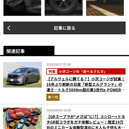
記事に戻る
関連記事
2026/08/07 07:00
特集
小沢コージの「遊べるクルマ」
【アルヴェルに勝てる？】小沢コージが試乗！
16年ぶり刷新の日産「新型エルグランド」の
凄さ…トルク500Nm超の第3世代e-POWER＆
和の格調高きデザインを徹底チェック
乗り物
2026/08/06 19:00
【GRスープラが“〆さば”に!?】スシロー×トヨ
タGR初コラボをガチ体験レビュー！限定14万
台のミニカー＆体験型演出に大人も子供も大興