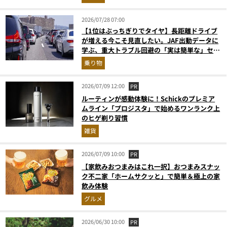
2026/07/28 07:00
【1位はぶっちぎりでタイヤ】長距離ドライブ
が増える今こそ見直したい。JAF出動データに
学ぶ、重大トラブル回避の「実は簡単な」セル
フメンテ術
乗り物
2026/07/09 12:00
PR
ルーティンが感動体験に！Schickのプレミア
ムライン「プロジスタ」で始めるワンランク上
のヒゲ剃り習慣
雑貨
2026/07/09 10:00
PR
【家飲みおつまみはこれ一択】おつまみスナッ
ク不二家「ホームサクッと」で簡単＆極上の家
飲み体験
グルメ
2026/06/30 10:00
PR