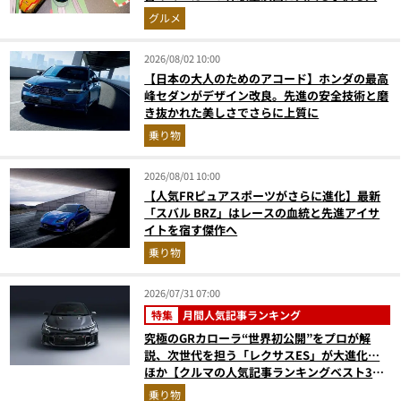
奮間違いなし
グルメ
2026/08/02 10:00
【日本の大人のためのアコード】ホンダの最高
峰セダンがデザイン改良。先進の安全技術と磨
き抜かれた美しさでさらに上質に
乗り物
2026/08/01 10:00
【人気FRピュアスポーツがさらに進化】最新
「スバル BRZ」はレースの血統と先進アイサ
イトを宿す傑作へ
乗り物
2026/07/31 07:00
特集
月間人気記事ランキング
究極のGRカローラ“世界初公開”をプロが解
説、次世代を担う「レクサスES」が大進化…
ほか【クルマの人気記事ランキングベスト3】
（2026年6月版）
乗り物