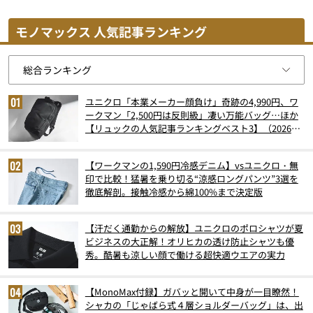
モノマックス 人気記事ランキング
ユニクロ「本業メーカー顔負け」奇跡の4,990円、ワ
ークマン「2,500円は反則級」凄い万能バッグ…ほか
【リュックの人気記事ランキングベスト3】（2026年
6月版）
【ワークマンの1,590円冷感デニム】vsユニクロ・無
印で比較！猛暑を乗り切る“涼感ロングパンツ”3選を
徹底解剖。接触冷感から綿100%まで決定版
【汗だく通勤からの解放】ユニクロのポロシャツが夏
ビジネスの大正解！オリヒカの透け防止シャツも優
秀。酷暑も涼しい顔で働ける超快適ウエアの実力
【MonoMax付録】ガバッと開いて中身が一目瞭然！
シャカの「じゃばら式４層ショルダーバッグ」は、出