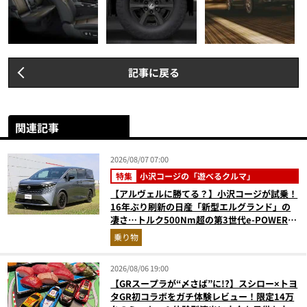
記事に戻る
関連記事
2026/08/07 07:00
特集
小沢コージの「遊べるクルマ」
【アルヴェルに勝てる？】小沢コージが試乗！
16年ぶり刷新の日産「新型エルグランド」の
凄さ…トルク500Nm超の第3世代e-POWER＆
和の格調高きデザインを徹底チェック
乗り物
2026/08/06 19:00
【GRスープラが“〆さば”に!?】スシロー×トヨ
タGR初コラボをガチ体験レビュー！限定14万