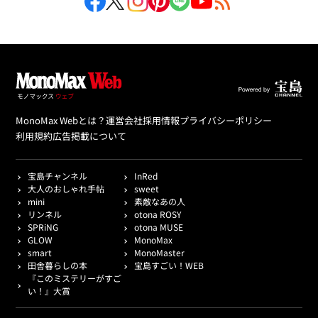
MonoMax Webとは？
運営会社
採用情報
プライバシーポリシー
利用規約
広告掲載について
宝島チャンネル
InRed
大人のおしゃれ手帖
sweet
mini
素敵なあの人
リンネル
otona ROSY
SPRiNG
otona MUSE
GLOW
MonoMax
smart
MonoMaster
田舎暮らしの本
宝島すごい！WEB
『このミステリーがすご
い！』大賞