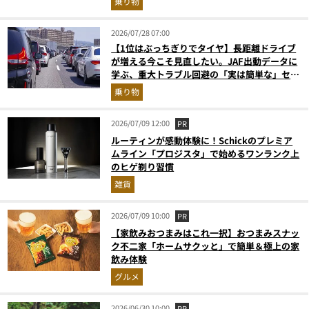
乗り物
2026/07/28 07:00
【1位はぶっちぎりでタイヤ】長距離ドライブ
が増える今こそ見直したい。JAF出動データに
学ぶ、重大トラブル回避の「実は簡単な」セル
フメンテ術
乗り物
2026/07/09 12:00
PR
ルーティンが感動体験に！Schickのプレミア
ムライン「プロジスタ」で始めるワンランク上
のヒゲ剃り習慣
雑貨
2026/07/09 10:00
PR
【家飲みおつまみはこれ一択】おつまみスナッ
ク不二家「ホームサクッと」で簡単＆極上の家
飲み体験
グルメ
2026/06/30 10:00
PR