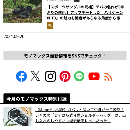
【スポーツサンダルの元祖】テバの名作が9年
ぶりの進化！ アップデートした「ハリケーン
XLT3」の魅力を識者があらゆる角度から徹底
解説！
靴
2024.09.20
モノマックス最新情報をSNSでチェック！
今月のモノマックス特別付録
【MonoMax付録】ガバッと開いて中身が一目瞭然！
シャカの「じゃばら式４層ショルダーバッグ」は、出
し入れのしやすさも過去最高レベルだった！