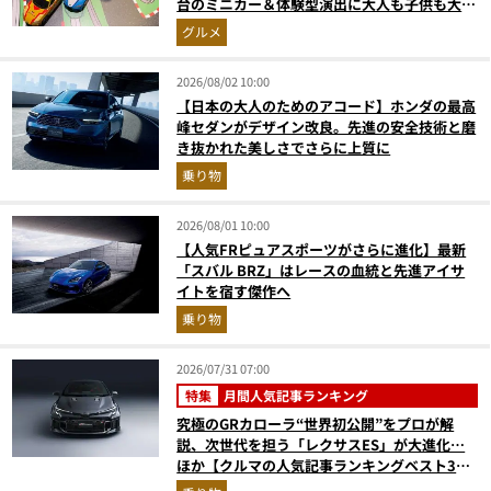
台のミニカー＆体験型演出に大人も子供も大興
奮間違いなし
グルメ
2026/08/02 10:00
【日本の大人のためのアコード】ホンダの最高
峰セダンがデザイン改良。先進の安全技術と磨
き抜かれた美しさでさらに上質に
乗り物
2026/08/01 10:00
【人気FRピュアスポーツがさらに進化】最新
「スバル BRZ」はレースの血統と先進アイサ
イトを宿す傑作へ
乗り物
2026/07/31 07:00
特集
月間人気記事ランキング
究極のGRカローラ“世界初公開”をプロが解
説、次世代を担う「レクサスES」が大進化…
ほか【クルマの人気記事ランキングベスト3】
（2026年6月版）