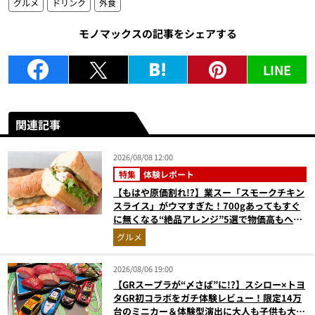
グルメ
ドリンク
外食
モノマックスの記事をシェアする
LINE
関連記事
2026/08/08 12:00
特集
体験レポート
【もはや原価割れ!?】業スー「スモークチキン
スライス」がウマすぎた！700gあってもすぐ
に無くなる“絶品アレンジ”5選で物価高もへっ
ちゃら
グルメ
2026/08/06 19:00
【GRスープラが“〆さば”に!?】スシロー×トヨ
タGR初コラボをガチ体験レビュー！限定14万
台のミニカー＆体験型演出に大人も子供も大興