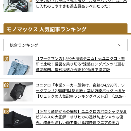
シャカの「じゃばら式４層ショルダーバッグ」は、出
し入れのしやすさも過去最高レベルだった！
モノマックス 人気記事ランキング
【ワークマンの1,590円冷感デニム】vsユニクロ・無
印で比較！猛暑を乗り切る“涼感ロングパンツ”3選を
徹底解剖。接触冷感から綿100%まで決定版
ユニクロ「本業メーカー顔負け」奇跡の4,990円、ワ
ークマン「2,500円は反則級」凄い万能バッグ…ほか
【リュックの人気記事ランキングベスト3】（2026年
6月版）
【汗だく通勤からの解放】ユニクロのポロシャツが夏
ビジネスの大正解！オリヒカの透け防止シャツも優
秀。酷暑も涼しい顔で働ける超快適ウエアの実力