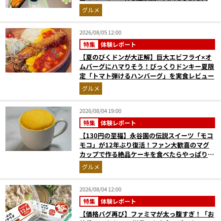
奮間違いなし
グルメ
2026/08/05 12:00
特集
体験レポート
【夏のびくドンが大正解】巨大エビフライ×オ
ムバーグにハマりそう！びっくりドンキー夏限
定「トマト弾けるハンバーグ」を実食レビュー
グルメ
2026/08/04 19:00
特集
体験レポート
【130円の至福】永谷園の伝説スイーツ「モコ
モコ」が12年ぶり復活！ファン大歓喜のマグ
カップで作る絶品ケーキを食べたらやっぱり最
高にウマかった
グルメ
2026/08/04 12:00
特集
体験レポート
【価格バグ再び】ファミマが太っ腹すぎ！「お