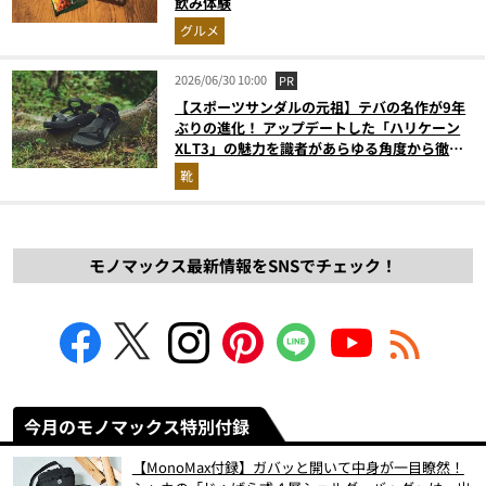
飲み体験
グルメ
2026/06/30 10:00
PR
【スポーツサンダルの元祖】テバの名作が9年
ぶりの進化！ アップデートした「ハリケーン
XLT3」の魅力を識者があらゆる角度から徹底
解説！
靴
モノマックス最新情報をSNSでチェック！
今月のモノマックス特別付録
【MonoMax付録】ガバッと開いて中身が一目瞭然！