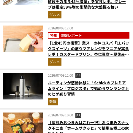
値段そのまま45%増量」を実食レポ。クレー
プは推定59%増の衝撃的な大盤振る舞い
グルメ
2026/08/03 12:00
特集
体験レポート
【1食45円の衝撃】業スーの神コスパ「1Lパッ
クスイーツ」の激ウマアレンジをマニアが実食
レポ！カスタードプリン、杏仁豆腐…夏休みの
おやつに最強すぎた
グルメ
2026/07/09 12:00
PR
ルーティンが感動体験に！Schickのプレミア
ムライン「プロジスタ」で始めるワンランク上
のヒゲ剃り習慣
雑貨
2026/07/09 10:00
PR
【家飲みおつまみはこれ一択】おつまみスナッ
ク不二家「ホームサクッと」で簡単＆極上の家