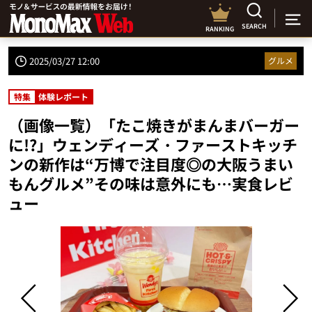
SEARCH
RANKING
2025/03/27 12:00
グルメ
特集
体験レポート
（画像一覧）「たこ焼きがまんまバーガー
に!?」ウェンディーズ・ファーストキッチ
ンの新作は“万博で注目度◎の大阪うまい
もんグルメ”その味は意外にも…実食レビ
ュー