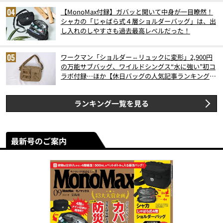
【MonoMax付録】ガバッと開いて中身が一目瞭然！
シャカの「じゃばら式４層ショルダーバッグ」は、出
し入れのしやすさも過去最高レベルだった！
ワークマン「ショルダー⇔リュックに変形」2,900円
の万能サブバッグ、ワイルドシングス“水に強い”初コ
ラボ付録…ほか【休日バッグの人気記事ランキングベ
スト3】（2026年6月版）
ランキング一覧を見る
最新号のご案内