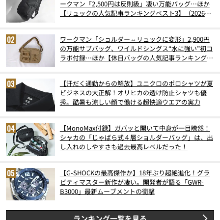
ークマン「2,500円は反則級」凄い万能バッグ…ほか
【リュックの人気記事ランキングベスト3】（2026年
6月版）
ワークマン「ショルダー⇔リュックに変形」2,900円
の万能サブバッグ、ワイルドシングス“水に強い”初コ
ラボ付録…ほか【休日バッグの人気記事ランキングベ
スト3】（2026年6月版）
【汗だく通勤からの解放】ユニクロのポロシャツが夏
ビジネスの大正解！オリヒカの透け防止シャツも優
秀。酷暑も涼しい顔で働ける超快適ウエアの実力
【MonoMax付録】ガバッと開いて中身が一目瞭然！
シャカの「じゃばら式４層ショルダーバッグ」は、出
し入れのしやすさも過去最高レベルだった！
【G-SHOCKの最高傑作か】18年ぶり超絶進化！グラ
ビティマスター新作が凄い。開発者が語る「GWR-
B3000」最新ムーブメントの衝撃
ランキング一覧を見る