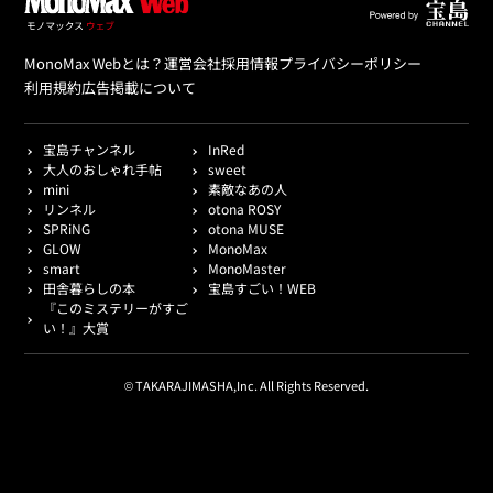
MonoMax Webとは？
運営会社
採用情報
プライバシーポリシー
利用規約
広告掲載について
宝島チャンネル
InRed
大人のおしゃれ手帖
sweet
mini
素敵なあの人
リンネル
otona ROSY
SPRiNG
otona MUSE
GLOW
MonoMax
smart
MonoMaster
田舎暮らしの本
宝島すごい！WEB
『このミステリーがすご
い！』大賞
© TAKARAJIMASHA,Inc. All Rights Reserved.