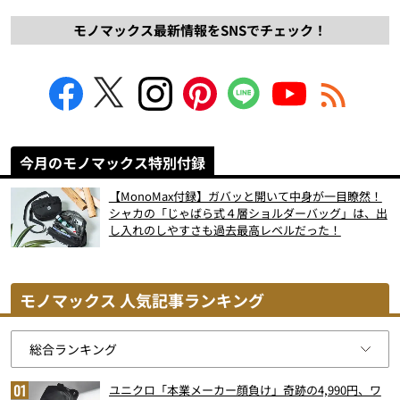
モノマックス最新情報をSNSでチェック！
今月のモノマックス特別付録
【MonoMax付録】ガバッと開いて中身が一目瞭然！
シャカの「じゃばら式４層ショルダーバッグ」は、出
し入れのしやすさも過去最高レベルだった！
モノマックス 人気記事ランキング
ユニクロ「本業メーカー顔負け」奇跡の4,990円、ワ