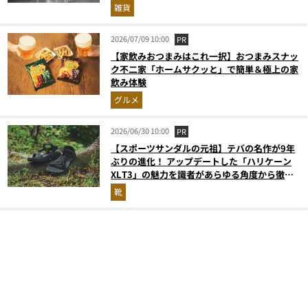
雑貨
2026/07/09 10:00
PR
【家飲みおつまみはこれ一択】おつまみスナッ
ク不二家「ホームサクッと」で簡単＆極上の家
飲み体験
グルメ
2026/06/30 10:00
PR
【スポーツサンダルの元祖】テバの名作が9年
ぶりの進化！ アップデートした「ハリケーン
XLT3」の魅力を識者があらゆる角度から徹底
解説！
靴