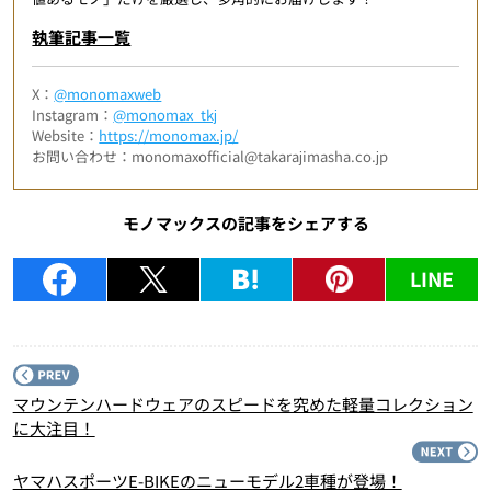
執筆記事一覧
X：
@monomaxweb
Instagram：
@monomax_tkj
Website：
https://monomax.jp/
お問い合わせ：monomaxofficial@takarajimasha.co.jp
モノマックスの記事をシェアする
LINE
P
マウンテンハードウェアのスピードを究めた軽量コレクション
に大注目！
N
ヤマハスポーツE-BIKEのニューモデル2車種が登場！