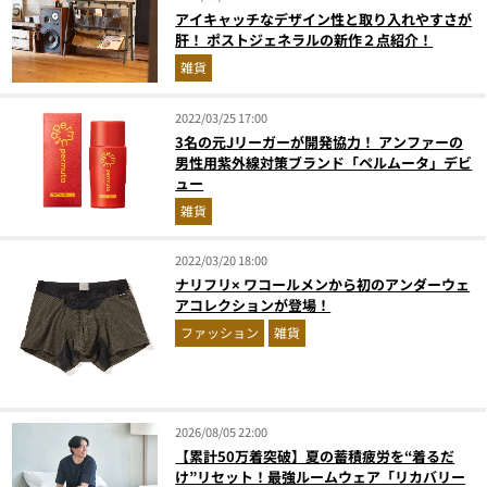
アイキャッチなデザイン性と取り入れやすさが
肝！ ポストジェネラルの新作２点紹介！
雑貨
2022/03/25 17:00
3名の元Jリーガーが開発協力！ アンファーの
男性用紫外線対策ブランド「ペルムータ」デビ
ュー
雑貨
2022/03/20 18:00
ナリフリ× ワコールメンから初のアンダーウェ
アコレクションが登場！
ファッション
雑貨
2026/08/05 22:00
【累計50万着突破】夏の蓄積疲労を“着るだ
け”リセット！最強ルームウェア「リカバリー