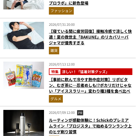
プロラボ」に新色登場
ファッション
2026/07/31 20:00
【寝ている間に疲労回復】接触冷感で涼しく快
適！夏の救世主「BAKUNE」のリカバリーパ
ジャマが優秀すぎる
雑貨
2026/07/13 12:00
特集
涼しい！「猛暑対策グッズ」
【事前に飲んで冷やす熱中症対策】リポビタ
ン、むぎ茶に…忍者めしも!?ポカリだけじゃな
い「アイススラリー」変わり種3種を食べ比べ
グルメ
2026/07/09 12:00
PR
ルーティンが感動体験に！Schickのプレミア
ムライン「プロジスタ」で始めるワンランク上
のヒゲ剃り習慣