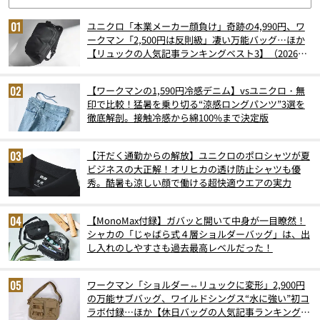
ユニクロ「本業メーカー顔負け」奇跡の4,990円、ワ
ークマン「2,500円は反則級」凄い万能バッグ…ほか
【リュックの人気記事ランキングベスト3】（2026年
6月版）
【ワークマンの1,590円冷感デニム】vsユニクロ・無
印で比較！猛暑を乗り切る“涼感ロングパンツ”3選を
徹底解剖。接触冷感から綿100%まで決定版
【汗だく通勤からの解放】ユニクロのポロシャツが夏
ビジネスの大正解！オリヒカの透け防止シャツも優
秀。酷暑も涼しい顔で働ける超快適ウエアの実力
【MonoMax付録】ガバッと開いて中身が一目瞭然！
シャカの「じゃばら式４層ショルダーバッグ」は、出
し入れのしやすさも過去最高レベルだった！
ワークマン「ショルダー⇔リュックに変形」2,900円
の万能サブバッグ、ワイルドシングス“水に強い”初コ
ラボ付録…ほか【休日バッグの人気記事ランキングベ