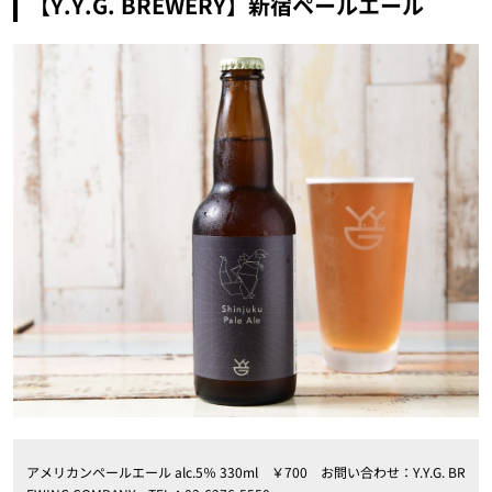
【Y.Y.G. BREWERY】新宿ペールエール
アメリカンペールエール alc.5％ 330ml ￥700 お問い合わせ：Y.Y.G. BR