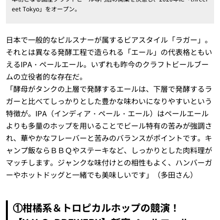
eet Tokyo」をオープン。
日本で一般的なピルスナーが属するビアスタイル「ラガー」。
それとは異なる発酵工程で造られる「エール」の代表格ともい
えるIPA・ペールエール。いずれも昨今のクラフトビールブー
ムの立役者的な存在だ。
「酵母がタンクの上層で発酵するエールは、下層で発酵するラ
ガーと比べてしっかりとした豊かな味わいになりやすいという
特徴が。IPA（インディア・ペール・エール）はペールエール
よりも多量のホップを用いることでビール特有の苦みが強調さ
れ、華やかなフレーバーと苦みのバランスがポイントです。キ
ャンプ飯ならＢＢＱやステーキなど、しっかりとした肉料理が
マッチします。ジャンクな味付けとの相性もよく、ハンバーガ
ーやホットドッグと一緒でも美味しいです」（多田さん）
①柑橘系＆トロピカルホップの競演！