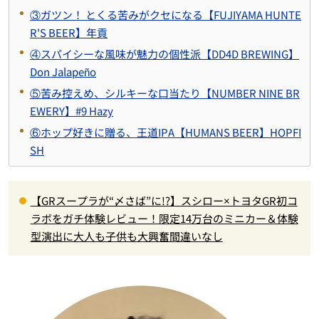
③ガツン！ とくる苦みがクセになる【FUJIYAMA HUNTE
R'S BEER】年貢
④スパイシーな風味が魅力の個性派【DD4D BREWING】
Don Jalapeño
⑤苦み控えめ、シルキーな口当たり【NUMBER NINE BR
EWERY】#9 Hazy
⑥ホップ好きに贈る、王道IPA【HUMANS BEER】HOPFI
SH
【GRスープラが“〆さば”に!?】スシロー×トヨタGR初コ
ラボをガチ体験レビュー！限定14万台のミニカー＆体験
型演出に大人も子供も大興奮間違いなし