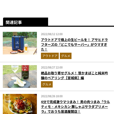
関連記事
2022/08/12 12:00
アウトドアで極上の生ビールを！ アサヒドラ
フターズの「どこでもサーバー」がウマすぎ
た！
アウトドア
グルメ
2022/08/27 22:00
絶品お取り寄せグルメ！ 笹かまぼこと純米吟
醸のペアリング【宮城県】編
グルメ
2022/08/26 18:00
4分で完成激ウマつまみ！ 男の肉つまみ「ウル
ティモ・メキシカン 豚しゃぶサラダプリメー
ラ」でおうち居酒屋開店！