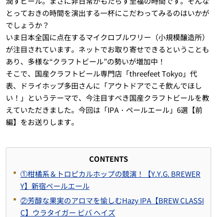
潤すビール。まさに非日常がもたらす至福の時間です。そんな
とっておきの時間を演出する一杯にこだわってみるのはいかが
でしょうか？
いま日本全国に点在するマイクロブルワリー（小規模醸造所）
が注目されています。ネットでお取り寄せできるということも
あり、多様な“クラフトビール”の勢いが増加中！
そこで、国産クラフトビール専門店「threefeet Tokyo」代
表、ドライホップ多田さんに「アウトドアでこそ飲んでほし
い！」というテーマで、今注目すべき国産クラフトビールを教
えていただきました。今回は「IPA・ペールエール」6選【前
編】をお送りします。
CONTENTS
①柑橘系＆トロピカルホップの競演！【Y.Y.G. BREWER
Y】新宿ペールエール
②芳醇な果実のアロマを愉しむHazy IPA【BREW CLASSI
C】ウラタイガー ビバ ヘイズ