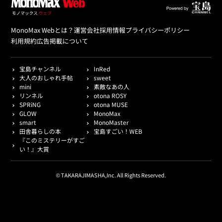
MonoMax Webとは？
運営会社
採用情報
プライバシーポリシー
利用規約
広告掲載について
宝島チャンネル
InRed
大人のおしゃれ手帖
sweet
mini
素敵なあの人
リンネル
otona ROSY
SPRiNG
otona MUSE
GLOW
MonoMax
smart
MonoMaster
田舎暮らしの本
宝島すごい！WEB
『このミステリーがすご
い！』大賞
© TAKARAJIMASHA,Inc. All Rights Reserved.