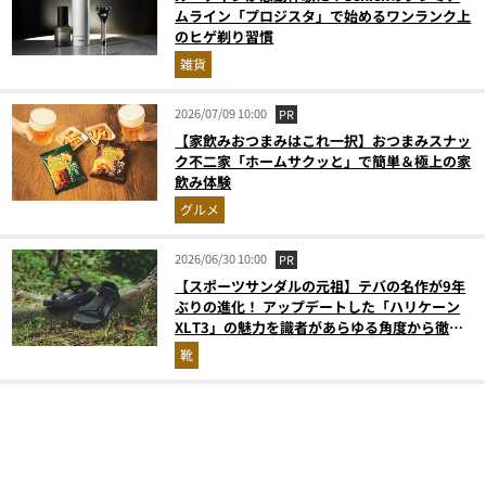
ムライン「プロジスタ」で始めるワンランク上
のヒゲ剃り習慣
雑貨
2026/07/09 10:00
PR
【家飲みおつまみはこれ一択】おつまみスナッ
ク不二家「ホームサクッと」で簡単＆極上の家
飲み体験
グルメ
2026/06/30 10:00
PR
【スポーツサンダルの元祖】テバの名作が9年
ぶりの進化！ アップデートした「ハリケーン
XLT3」の魅力を識者があらゆる角度から徹底
解説！
靴