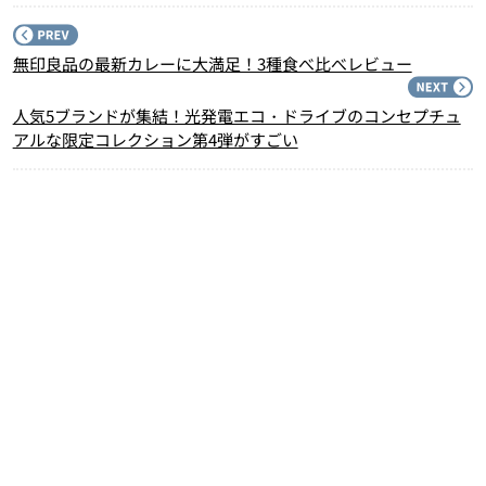
P
無印良品の最新カレーに大満足！3種食べ比べレビュー
N
人気5ブランドが集結！光発電エコ・ドライブのコンセプチュ
アルな限定コレクション第4弾がすごい