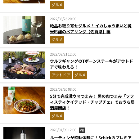
グルメ
2022/08/25 20:00
絶品お取り寄せグルメ！ イカしゅうまいと純
米吟醸のペアリング【佐賀県】編
グルメ
2022/08/21 12:00
ウルフギャングのTボーンステーキがアウトド
アで味わえる！
アウトドア
グルメ
2022/08/20 08:00
5分で完成激ウマつまみ！ 男の肉つまみ「ソフ
ィスティケイテッド・チャプチェ」でおうち居
酒屋開店！
グルメ
2026/07/09 12:00
PR
ルーティンが感動体験に！Schickのプレミア