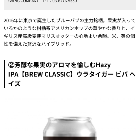
EWING COMPANY TEL：03-6276-5550
2016年に東京で誕生したブルーパブの主力銘柄。果実が入って
いるかのような柑橘系アメリカンホップの華やかな香りと、イ
ギリス産高級麦芽マリスオッターの心地よい余韻。米、英の個
性を備えた贅沢なハイブリッド。
②芳醇な果実のアロマを愉しむHazy
IPA【BREW CLASSIC】ウラタイガー ビバ ヘ
イズ