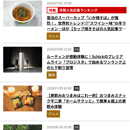
2026/07/01 15:00
特集
月間人気記事ランキング
復活のスーパーカップ「いか焼そば」が強
烈！、世界的トレンド!?“スワイシー味”の辛ラ
ーメン…ほか【カップ焼きそばの人気記事ラン
キングベスト3】（2026年5月版）
グルメ
2026/07/09 12:00
PR
ルーティンが感動体験に！Schickのプレミア
ムライン「プロジスタ」で始めるワンランク上
のヒゲ剃り習慣
雑貨
2026/07/09 10:00
PR
【家飲みおつまみはこれ一択】おつまみスナッ
ク不二家「ホームサクッと」で簡単＆極上の家
飲み体験
グルメ
2026/06/30 10:00
PR