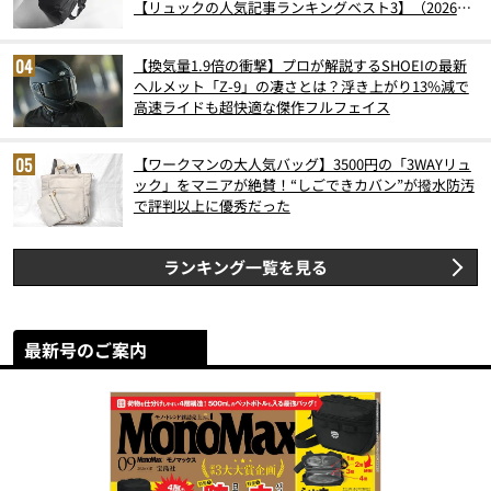
【リュックの人気記事ランキングベスト3】（2026年
6月版）
【換気量1.9倍の衝撃】プロが解説するSHOEIの最新
ヘルメット「Z-9」の凄さとは？浮き上がり13%減で
高速ライドも超快適な傑作フルフェイス
【ワークマンの大人気バッグ】3500円の「3WAYリュ
ック」をマニアが絶賛！“しごできカバン”が撥水防汚
で評判以上に優秀だった
ランキング一覧を見る
最新号のご案内