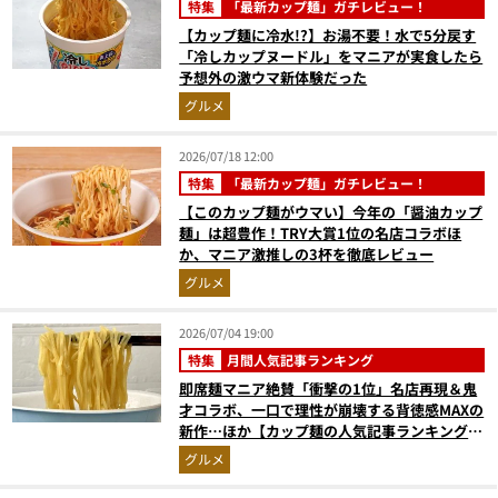
特集
「最新カップ麺」ガチレビュー！
【カップ麺に冷水!?】お湯不要！水で5分戻す
「冷しカップヌードル」をマニアが実食したら
予想外の激ウマ新体験だった
グルメ
2026/07/18 12:00
特集
「最新カップ麺」ガチレビュー！
【このカップ麺がウマい】今年の「醤油カップ
麺」は超豊作！TRY大賞1位の名店コラボほ
か、マニア激推しの3杯を徹底レビュー
グルメ
2026/07/04 19:00
特集
月間人気記事ランキング
即席麺マニア絶賛「衝撃の1位」名店再現＆鬼
才コラボ、一口で理性が崩壊する背徳感MAXの
新作…ほか【カップ麺の人気記事ランキングベ
スト3】（2026年5月版）
グルメ