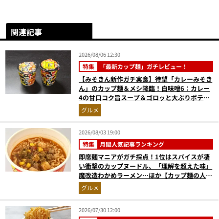
関連記事
2026/08/06 12:30
特集
「最新カップ麺」ガチレビュー！
【みそきん新作ガチ実食】待望「カレーみそき
ん」のカップ麺＆メシ降臨！白味噌6：カレー
4の甘口コク旨スープ＆ゴロッと大ぶりポテト
に歓喜
グルメ
2026/08/03 19:00
特集
月間人気記事ランキング
即席麺マニアがガチ採点！1位はスパイスが凄
い衝撃のカップヌードル、「理解を超えた味」
魔改造わかめラーメン…ほか【カップ麺の人気
記事ランキングベスト3】（2026年6月版）
グルメ
2026/07/30 12:00