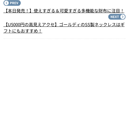
P
【本日発売！】使えすぎる＆可愛すぎる多機能な財布に注目！
N
【U5000円の高見えアクセ】ゴールディのSS製ネックレスはギ
フトにもおすすめ！