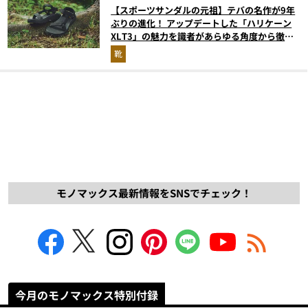
【スポーツサンダルの元祖】テバの名作が9年
ぶりの進化！ アップデートした「ハリケーン
XLT3」の魅力を識者があらゆる角度から徹底
解説！
靴
モノマックス最新情報をSNSでチェック！
今月のモノマックス特別付録