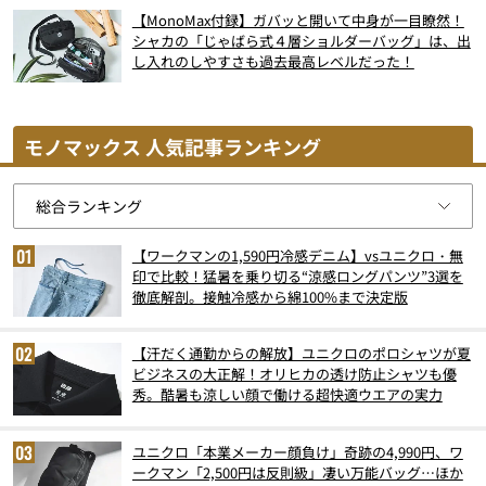
【MonoMax付録】ガバッと開いて中身が一目瞭然！
シャカの「じゃばら式４層ショルダーバッグ」は、出
し入れのしやすさも過去最高レベルだった！
モノマックス 人気記事ランキング
【ワークマンの1,590円冷感デニム】vsユニクロ・無
印で比較！猛暑を乗り切る“涼感ロングパンツ”3選を
徹底解剖。接触冷感から綿100%まで決定版
【汗だく通勤からの解放】ユニクロのポロシャツが夏
ビジネスの大正解！オリヒカの透け防止シャツも優
秀。酷暑も涼しい顔で働ける超快適ウエアの実力
ユニクロ「本業メーカー顔負け」奇跡の4,990円、ワ
ークマン「2,500円は反則級」凄い万能バッグ…ほか