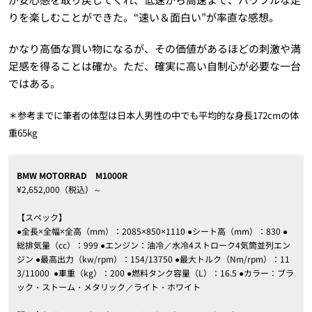
りを楽しむことができた。“速い＆面白い”が率直な感想。
かなり高価な買い物になるが、その価値があるほどの刺激や満
足感を得ることは確か。ただ、確実に高い自制心が必要な一台
ではある。
＊参考までに筆者の体型は日本人男性の中でも平均的な身長172cmの体
重65kg
BMW MOTORRAD M1000R
¥2,652,000（税込）～
【スペック】
●全長×全幅×全高（mm）：2085×850×1110 ●シート高（mm）：830 ●
総排気量（cc）：999 ●エンジン：油冷／水冷4ストローク4気筒並列エン
ジン ●最高出力（kw/rpm）：154/13750 ●最大トルク（Nm/rpm）：11
3/11000
●車重（kg）：200 ●燃料タンク容量（L）：16.5 ●カラー：ブラ
ック・ストーム・メタリック／ライト・ホワイト