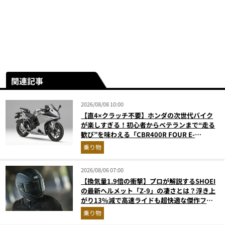
関連記事
2026/08/08 10:00
【直4×クラッチ不要】ホンダの次世代バイク
が楽しすぎる！初心者からベテランまで“走る
歓び”を味わえる「CBR400R FOUR E-
Clutch」を徹底解説
乗り物
2026/08/06 07:00
【換気量1.9倍の衝撃】プロが解説するSHOEI
の最新ヘルメット「Z-9」の凄さとは？浮き上
がり13%減で高速ライドも超快適な傑作フル
フェイス
乗り物