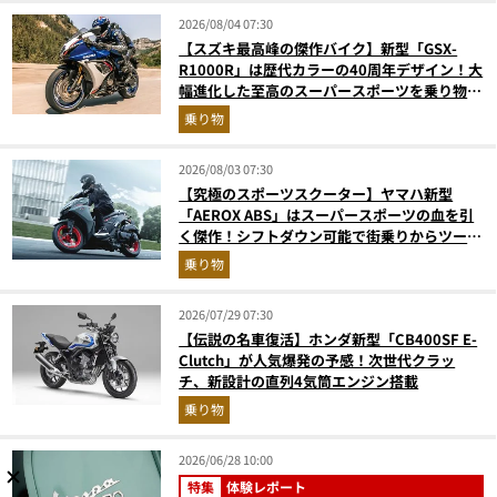
2026/08/04 07:30
【スズキ最高峰の傑作バイク】新型「GSX-
R1000R」は歴代カラーの40周年デザイン！大
幅進化した至高のスーパースポーツを乗り物ラ
イターが解説
乗り物
2026/08/03 07:30
【究極のスポーツスクーター】ヤマハ新型
「AEROX ABS」はスーパースポーツの血を引
く傑作！シフトダウン可能で街乗りからツーリ
ングまで最強
乗り物
2026/07/29 07:30
【伝説の名車復活】ホンダ新型「CB400SF E-
Clutch」が人気爆発の予感！次世代クラッ
チ、新設計の直列4気筒エンジン搭載
乗り物
2026/06/28 10:00
特集
体験レポート