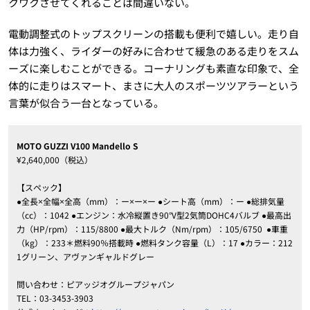
クワクさせてくれることは間違いない。
電動調整式のトップスクリーンの搭載も便利で嬉しい。走り自
体は力強く、ライダーの好みに合わせて緩急のある走りをスム
ーズに楽しむことができる。コーナリングも素直な印象で、全
体的に走りはスマート、まさに大人のスポーツツアラーという
言葉が似合う一台となっている。
MOTO GUZZI V100 Mandello S
¥2,640,000（税込）
【スペック】
●全長×全幅×全高（mm）：ー×ー×ー ●シート高（mm）：ー ●総排気量
（cc）：1042 ●エンジン：水冷縦置き90°V型2気筒DOHC4バルブ ●最高出
力（HP/rpm）：115/8800 ●最大トルク（Nm/rpm）：105/6750
●車重
（kg）：233＊燃料90％搭載時 ●燃料タンク容量（L）：17 ●カラー：212
1グリーン、アヴァンギャルドグレー
問い合わせ：ピアッジオグループジャパン
TEL：03-3453-3903