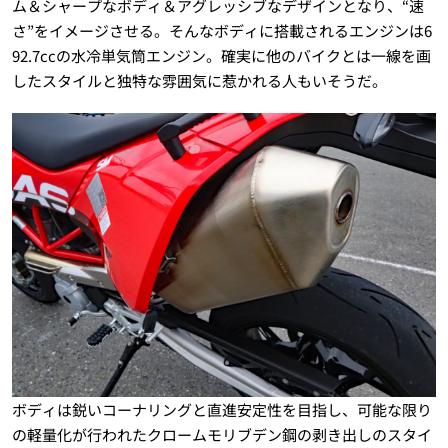
ム＆シャープなボディ＆アグレッシブなデザインとなり、“速
さ”をイメージさせる。そんなボディに搭載されるエンジンは6
92.7ccの水冷単気筒エンジン。確実に他のバイクとは一線を画
したスタイルと独特な雰囲気に惹かれる人もいそうだ。
ボディは鋭いコーナリングと直進安定性を目指し、可能な限り
の軽量化が行われたクロームモリブデン鋼の剥き出しのスタイ