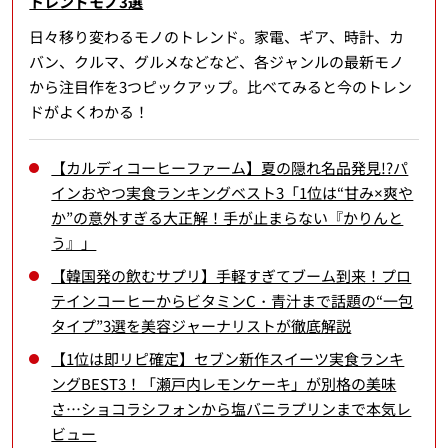
トレンドモノ3選
日々移り変わるモノのトレンド。家電、ギア、時計、カ
バン、クルマ、グルメなどなど、各ジャンルの最新モノ
から注目作を3つピックアップ。比べてみると今のトレン
ドがよくわかる！
【カルディコーヒーファーム】夏の隠れ名品発見!?パ
インおやつ実食ランキングベスト3「1位は“甘み×爽や
か”の意外すぎる大正解！手が止まらない『かりんと
う』」
【韓国発の飲むサプリ】手軽すぎてブーム到来！プロ
テインコーヒーからビタミンC・青汁まで話題の“一包
タイプ”3選を美容ジャーナリストが徹底解説
【1位は即リピ確定】セブン新作スイーツ実食ランキ
ングBEST3！「瀬戸内レモンケーキ」が別格の美味
さ…ショコラシフォンから塩バニラプリンまで本気レ
ビュー