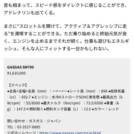
音も相まって、スピード感をダイレクトに感じることができ、
アドレナリンも出てくる。
まさに“スロットルを開けて、アクティブ＆アグレッシブに走
る”を満喫することができる。ただ乗り始めると終始元気が良
く、エンジンを止めるまでそれが続く。仕事も遊びもエネルギ
ッシュ、そんな人にフィットする一台かもしれない。
GASGAS SM700
¥1,610,000
【スペック】
●全長×全幅×全高（mm）：ー×ー×ー●シート高（mm）：898 ●総排気量
（cc）：692.7 ●エンジン：水冷4ストロークSOHC単気筒 ●最高出力（k
W/rpm）：55/8000 ●最大トルク（Nm/rpm）：73.5/6500 ●車重（k
g）：147.5＊燃料除く●燃料タンク容量（L）：13.5 ●カラー：レッド
問い合わせ：ガスガス・ジャパン
TEL：03-3527-8885
公式ホームページ：
https://www.gasgas.com/en-jp.html