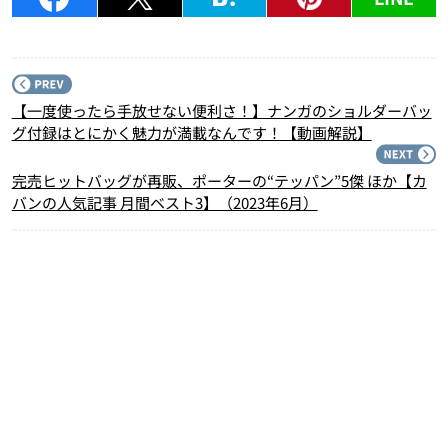
P
【一度使ったら手放せない便利さ！】ナンガのショルダーバッ
グ付録はとにかく魅力が満載なんです！【動画解説】
N
完売ヒットバッグが再販、ポーターの“テッパン”5傑 ほか【カ
バンの人気記事 月間ベスト3】（2023年6月）