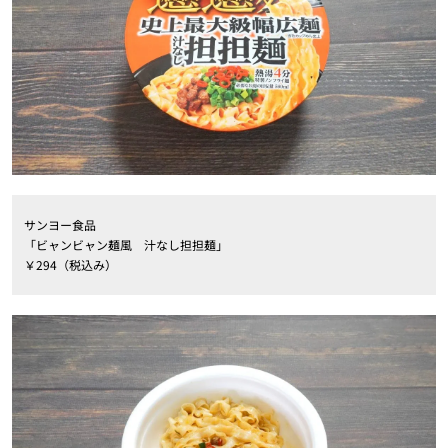
サンヨー食品
「ビャンビャン麺風 汁なし担担麺」
￥294（税込み）