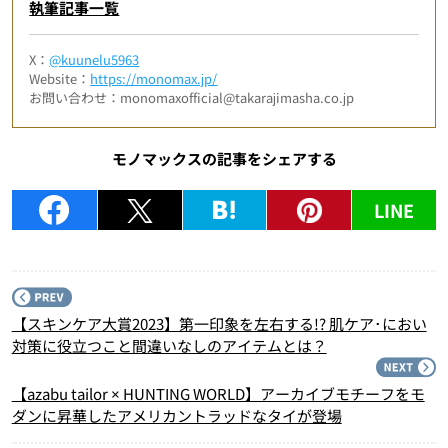
執筆記事一覧
X：
@kuunelu5963
Website：
https://monomax.jp/
お問い合わせ：monomaxofficial@takarajimasha.co.jp
モノマックスの記事をシェアする
LINE
P
【スキンケア大賞2023】第一印象を左右する!? 肌ケア･におい
対策に役立つこと間違いなしのアイテムとは？
N
【azabu tailor × HUNTING WORLD】アーカイブモチーフをモ
ダンに昇華したアメリカントラッドなタイが登場