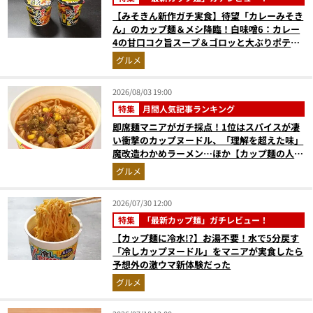
【みそきん新作ガチ実食】待望「カレーみそき
ん」のカップ麺＆メシ降臨！白味噌6：カレー
4の甘口コク旨スープ＆ゴロッと大ぶりポテト
に歓喜
グルメ
2026/08/03 19:00
特集
月間人気記事ランキング
即席麺マニアがガチ採点！1位はスパイスが凄
い衝撃のカップヌードル、「理解を超えた味」
魔改造わかめラーメン…ほか【カップ麺の人気
記事ランキングベスト3】（2026年6月版）
グルメ
2026/07/30 12:00
特集
「最新カップ麺」ガチレビュー！
【カップ麺に冷水!?】お湯不要！水で5分戻す
「冷しカップヌードル」をマニアが実食したら
予想外の激ウマ新体験だった
グルメ