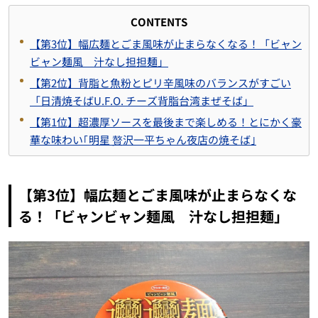
CONTENTS
【第3位】幅広麺とごま風味が止まらなくなる！「ビャン
ビャン麺風 汁なし担担麺」
【第2位】背脂と魚粉とピリ辛風味のバランスがすごい
「日清焼そばU.F.O. チーズ背脂台湾まぜそば」
【第1位】超濃厚ソースを最後まで楽しめる！とにかく豪
華な味わい｢明星 贅沢一平ちゃん夜店の焼そば｣
【第3位】幅広麺とごま風味が止まらなくな
る！「ビャンビャン麺風 汁なし担担麺」