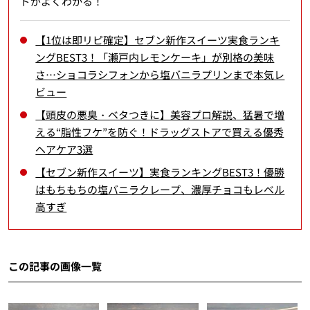
ドがよくわかる！
【1位は即リピ確定】セブン新作スイーツ実食ランキ
ングBEST3！「瀬戸内レモンケーキ」が別格の美味
さ…ショコラシフォンから塩バニラプリンまで本気レ
ビュー
【頭皮の悪臭・ベタつきに】美容プロ解説、猛暑で増
える“脂性フケ”を防ぐ！ドラッグストアで買える優秀
ヘアケア3選
【セブン新作スイーツ】実食ランキングBEST3！優勝
はもちもちの塩バニラクレープ、濃厚チョコもレベル
高すぎ
この記事の画像一覧