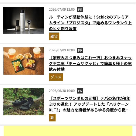
2026/07/09 12:00
PR
ルーティンが感動体験に！Schickのプレミア
ムライン「プロジスタ」で始めるワンランク上
のヒゲ剃り習慣
雑貨
2026/07/09 10:00
PR
【家飲みおつまみはこれ一択】おつまみスナッ
ク不二家「ホームサクッと」で簡単＆極上の家
飲み体験
グルメ
2026/06/30 10:00
PR
【スポーツサンダルの元祖】テバの名作が9年
ぶりの進化！ アップデートした「ハリケーン
XLT3」の魅力を識者があらゆる角度から徹底
解説！
靴