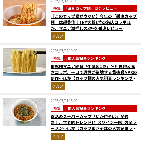
2026/07/18 12:00
特集
「最新カップ麺」ガチレビュー！
【このカップ麺がウマい】今年の「醤油カップ
麺」は超豊作！TRY大賞1位の名店コラボほ
か、マニア激推しの3杯を徹底レビュー
グルメ
2026/07/04 19:00
特集
月間人気記事ランキング
即席麺マニア絶賛「衝撃の1位」名店再現＆鬼
才コラボ、一口で理性が崩壊する背徳感MAXの
新作…ほか【カップ麺の人気記事ランキングベ
スト3】（2026年5月版）
グルメ
2026/07/01 15:00
特集
月間人気記事ランキング
復活のスーパーカップ「いか焼そば」が強
烈！、世界的トレンド!?“スワイシー味”の辛ラ
ーメン…ほか【カップ焼きそばの人気記事ラン
キングベスト3】（2026年5月版）
グルメ