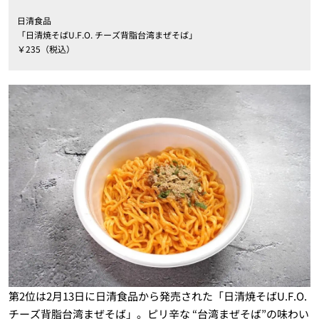
日清食品
「日清焼そばU.F.O. チーズ背脂台湾まぜそば」
￥235（税込）
第2位は2月13日に日清食品から発売された「日清焼そばU.F.O.
チーズ背脂台湾まぜそば」。ピリ辛な “台湾まぜそば”の味わい