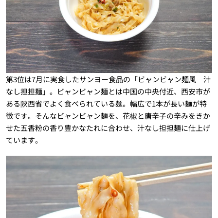
第3位は7月に実食したサンヨー食品の「ビャンビャン麺風 汁
なし担担麺」。ビャンビャン麺とは中国の中央付近、西安市が
ある陝西省でよく食べられている麺。幅広で1本が長い麺が特
徴です。そんなビャンビャン麺を、花椒と唐辛子の辛みをきか
せた五香粉の香り豊かなたれに合わせ、汁なし担担麺に仕上げ
ています。