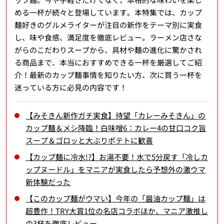
める一杯が続々と登場しています。本特集では、カップ
麺好きのグルメライターが注目の新作をテーマ別に実食
し、味や食感、満足度を徹底レビュー。ラーメン店さな
がらのこだわりスープから、具材や麺の進化に驚かされ
る商品まで、本当におすすめできる一杯を厳選してご紹
介！最新のカップ麺事情を知りたい方、次に買う一杯を
迷っている方に必見の内容です！
【みそきん新作ガチ実食】待望「カレーみそきん」の
カップ麺＆メシ降臨！白味噌6：カレー4の甘口コク旨
スープ＆ゴロッと大ぶりポテトに歓喜
【カップ麺に冷水!?】お湯不要！水で5分戻す「冷しカ
ップヌードル」をマニアが実食したら予想外の激ウマ
新体験だった
【このカップ麺がウマい】今年の「醤油カップ麺」は
超豊作！TRY大賞1位の名店コラボほか、マニア激推し
の3杯を徹底レビュー