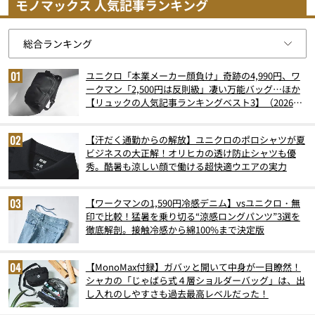
モノマックス 人気記事ランキング
ユニクロ「本業メーカー顔負け」奇跡の4,990円、ワ
ークマン「2,500円は反則級」凄い万能バッグ…ほか
【リュックの人気記事ランキングベスト3】（2026年
6月版）
【汗だく通勤からの解放】ユニクロのポロシャツが夏
ビジネスの大正解！オリヒカの透け防止シャツも優
秀。酷暑も涼しい顔で働ける超快適ウエアの実力
【ワークマンの1,590円冷感デニム】vsユニクロ・無
印で比較！猛暑を乗り切る“涼感ロングパンツ”3選を
徹底解剖。接触冷感から綿100%まで決定版
【MonoMax付録】ガバッと開いて中身が一目瞭然！
シャカの「じゃばら式４層ショルダーバッグ」は、出
し入れのしやすさも過去最高レベルだった！