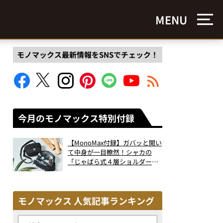
MENU
モノマックス最新情報をSNSでチェック！
今月のモノマックス特別付録
【MonoMax付録】ガバッと開い
て中身が一目瞭然！シャカの
「じゃばら式４層ショルダーバ
ッグ」は、出し入れのしやすさ
も過去最高レベルだった！
モノマックス 人気記事ランキング