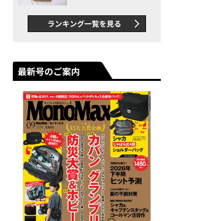
グス“水に強い”初コラボ付
録…ほか【休日バッグの人気
ランキング一覧を見る
記事ランキングベスト3】
（2026年6月版）
最新号のご案内