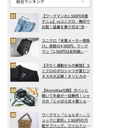
【ワークマンの1,590円冷感
デニム】vsユニクロ・無印で
比較！猛暑を乗り切る“涼感
ロングパンツ”3選を徹底解
剖。接触冷感から綿100%ま
ユニクロ「本業メーカー顔負
で決定版
け」奇跡の4,990円、ワーク
マン「2,500円は反則級」凄
い万能バッグ…ほか【リュッ
クの人気記事ランキングベス
【汗だく通勤からの解放】ユ
ト3】（2026年6月版）
ニクロのポロシャツが夏ビジ
ネスの大正解！オリヒカの透
け防止シャツも優秀。酷暑も
涼しい顔で働ける超快適ウエ
【MonoMax付録】ガバッと
アの実力
開いて中身が一目瞭然！シャ
カの「じゃばら式４層ショル
ダーバッグ」は、出し入れの
しやすさも過去最高レベルだ
ワークマン「ショルダー⇔リ
った！
ュックに変形」2,900円の万
能サブバッグ、ワイルドシン