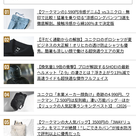
【ワークマンの1,590円冷感デニム】vsユニクロ・無
印で比較！猛暑を乗り切る“涼感ロングパンツ”3選を
徹底解剖。接触冷感から綿100%まで決定版
【汗だく通勤からの解放】ユニクロのポロシャツが夏
ビジネスの大正解！オリヒカの透け防止シャツも優
秀。酷暑も涼しい顔で働ける超快適ウエアの実力
【換気量1.9倍の衝撃】プロが解説するSHOEIの最新
ヘルメット「Z-9」の凄さとは？浮き上がり13%減で
高速ライドも超快適な傑作フルフェイス
ユニクロ「本業メーカー顔負け」奇跡の4,990円、ワ
ークマン「2,500円は反則級」凄い万能バッグ…ほか
【リュックの人気記事ランキングベスト3】（2026年
6月版）
【ワークマンの大人気バッグ】3500円の「3WAYリュ
ック」をマニアが絶賛！“しごできカバン”が撥水防汚
で評判以上に優秀だった