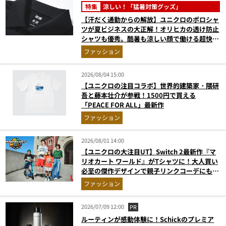
特集
涼しい！「猛暑対策グッズ」
【汗だく通勤からの解放】ユニクロのポロシャ
ツが夏ビジネスの大正解！オリヒカの透け防止
シャツも優秀。酷暑も涼しい顔で働ける超快適
ウエアの実力
ファッション
2026/08/04 15:00
【ユニクロの注目コラボ】世界的建築家・隈研
吾と藤本壮介が参戦！1500円で買える
「PEACE FOR ALL」最新作
ファッション
2026/08/01 14:00
【ユニクロの大注目UT】Switch 2最新作『マ
リオカート ワールド』がTシャツに！大人買い
必至の傑作デザインで親子リンクコーデにも最
適
ファッション
2026/07/09 12:00
PR
ルーティンが感動体験に！Schickのプレミア