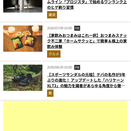
ムライン「プロジスタ」で始めるワンランク上
のヒゲ剃り習慣
雑貨
2026/07/09 10:00
PR
【家飲みおつまみはこれ一択】おつまみスナッ
ク不二家「ホームサクッと」で簡単＆極上の家
飲み体験
グルメ
2026/06/30 10:00
PR
【スポーツサンダルの元祖】テバの名作が9年
ぶりの進化！ アップデートした「ハリケーン
XLT3」の魅力を識者があらゆる角度から徹底
解説！
靴