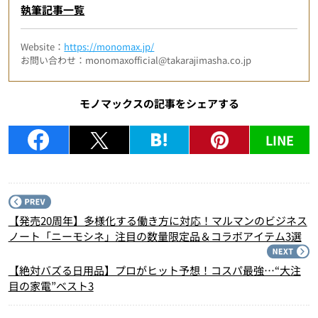
執筆記事一覧
Website：
https://monomax.jp/
お問い合わせ：monomaxofficial@takarajimasha.co.jp
モノマックスの記事をシェアする
LINE
P
【発売20周年】多様化する働き方に対応！マルマンのビジネス
ノート「ニーモシネ」注目の数量限定品＆コラボアイテム3選
N
【絶対バズる日用品】プロがヒット予想！コスパ最強…“大注
目の家電”ベスト3