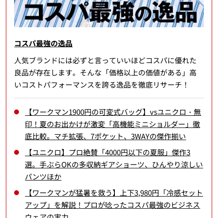
コスパ最強の逸品
人気ブランドには必ずと言っていいほどコスパに優れた
良品が存在します。そんな「価格以上の価値がある」高
いコストパフォーマンスを誇る逸品を徹底リサーチ！
【ワークマン1900円の可変式バッグ】vsユニクロ・無
印！夏のお出かけが激変「高機能ミニショルダー」徹
底比較。マチ拡張、7ポケット、3WAYの傑作揃い
【ユニクロ】プロ絶賛「4000円以下の夏服」傑作3
選。手ぶらOKの多収納ギアショーツ、ひんやり涼しい
パンツほか
【ワークマンが猛暑を救う】上下3,980円「冷感セット
アップ」を解説！プロが唸ったコスパ最強のビジネス
ウェアの実力