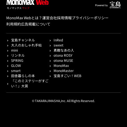
MonoMax Webとは？
運営会社
採用情報
プライバシーポリシー
利用規約
広告掲載について
宝島チャンネル
InRed
大人のおしゃれ手帖
sweet
mini
素敵なあの人
リンネル
otona ROSY
SPRiNG
otona MUSE
GLOW
MonoMax
smart
MonoMaster
田舎暮らしの本
宝島すごい！WEB
『このミステリーがすご
い！』大賞
© TAKARAJIMASHA,Inc. All Rights Reserved.