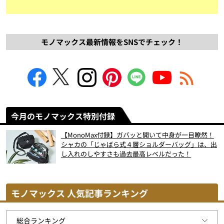
モノマックス最新情報をSNSでチェック！
今月のモノマックス特別付録
【MonoMax付録】ガバッと開いて中身が一目瞭然！
シャカの「じゃばら式４層ショルダーバッグ」は、出
し入れのしやすさも過去最高レベルだった！
モノマックス 人気記事ランキング