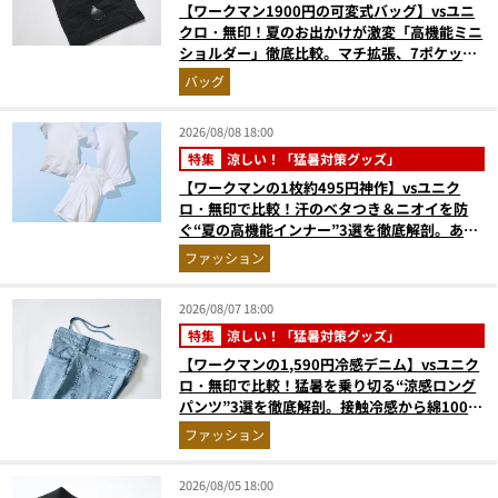
【ワークマン1900円の可変式バッグ】vsユニ
クロ・無印！夏のお出かけが激変「高機能ミニ
ショルダー」徹底比較。マチ拡張、7ポケッ
ト、3WAYの傑作揃い
バッグ
2026/08/08 18:00
特集
涼しい！「猛暑対策グッズ」
【ワークマンの1枚約495円神作】vsユニク
ロ・無印で比較！汗のベタつき＆ニオイを防
ぐ“夏の高機能インナー”3選を徹底解剖。あな
たに最適な1着は？
ファッション
2026/08/07 18:00
特集
涼しい！「猛暑対策グッズ」
【ワークマンの1,590円冷感デニム】vsユニク
ロ・無印で比較！猛暑を乗り切る“涼感ロング
パンツ”3選を徹底解剖。接触冷感から綿100%
まで決定版
ファッション
2026/08/05 18:00