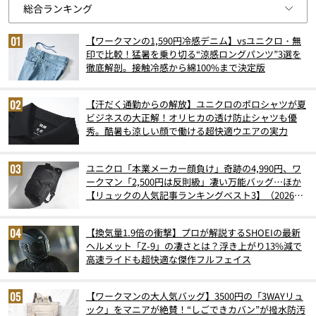
【ワークマンの1,590円冷感デニム】vsユニクロ・無
印で比較！猛暑を乗り切る“涼感ロングパンツ”3選を
徹底解剖。接触冷感から綿100%まで決定版
【汗だく通勤からの解放】ユニクロのポロシャツが夏
ビジネスの大正解！オリヒカの透け防止シャツも優
秀。酷暑も涼しい顔で働ける超快適ウエアの実力
ユニクロ「本業メーカー顔負け」奇跡の4,990円、ワ
ークマン「2,500円は反則級」凄い万能バッグ…ほか
【リュックの人気記事ランキングベスト3】（2026年
6月版）
【換気量1.9倍の衝撃】プロが解説するSHOEIの最新
ヘルメット「Z-9」の凄さとは？浮き上がり13%減で
高速ライドも超快適な傑作フルフェイス
【ワークマンの大人気バッグ】3500円の「3WAYリュ
ック」をマニアが絶賛！“しごできカバン”が撥水防汚