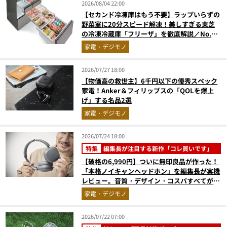
2026/08/04 22:00
【セカンド冷凍庫はもう不要】ラップいらずの
野菜室に20分スピード解凍！美しすぎる東芝
の冷凍冷蔵庫「フリーザ」を徹底解説／No.1
モノ雑誌編集長が選ぶ『センスがいい家電』
家電・デジモノ
Vol.10
2026/07/27 18:00
【物価高の救世主】6千円以下の優秀スペック
家電！Anker＆フィリップスの「QOLを爆上
げ」する名品2選
家電・デジモノ
2026/07/24 18:00
特集
編集長が注目する新作「コレ買いです」
【破格の6,990円】ついに無印良品が作った！
「本格ノイキャンヘッドホン」を編集長が実機
レビュー。音質・デザイン・コスパすべてが大
正解だった『コレ買いです』Vol.171
家電・デジモノ
2026/07/22 07:00