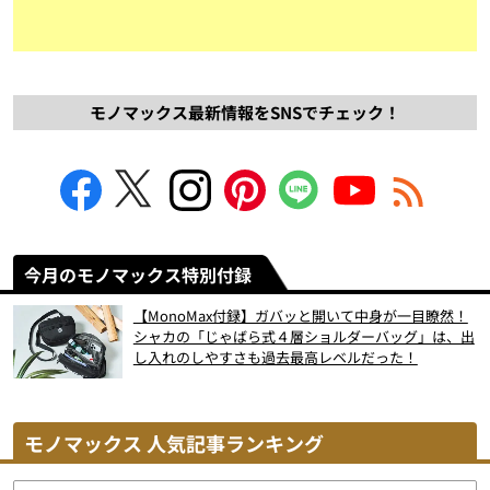
モノマックス最新情報をSNSでチェック！
今月のモノマックス特別付録
【MonoMax付録】ガバッと開いて中身が一目瞭然！
シャカの「じゃばら式４層ショルダーバッグ」は、出
し入れのしやすさも過去最高レベルだった！
モノマックス 人気記事ランキング