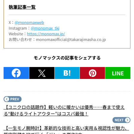
執筆記事一覧
X：
@monomaxweb
Instagram：
@monomax_tkj
Website：
https://monomax.jp/
お問い合わせ：monomaxofficial@takarajimasha.co.jp
モノマックスの記事をシェアする
LINE
P
【ユニクロの話題作】軽いのに暖かいは優秀……春まで使え
る“動けるライトアウター”はコスパ最強！
N
【一生モノ腕時計】革新的な技術と高い実用＆視認性が魅力、