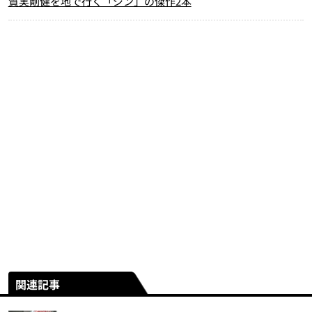
質実剛健を地で行く「ジン」の傑作2本
関連記事