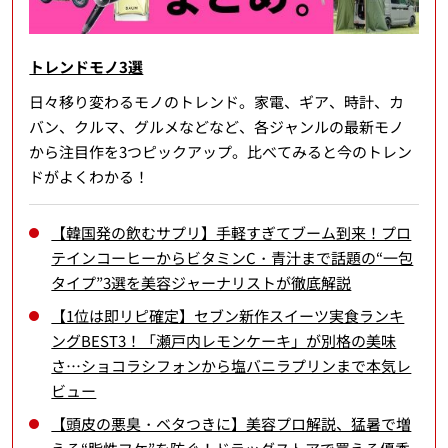
トレンドモノ3選
日々移り変わるモノのトレンド。家電、ギア、時計、カ
バン、クルマ、グルメなどなど、各ジャンルの最新モノ
から注目作を3つピックアップ。比べてみると今のトレン
ドがよくわかる！
【韓国発の飲むサプリ】手軽すぎてブーム到来！プロ
テインコーヒーからビタミンC・青汁まで話題の“一包
タイプ”3選を美容ジャーナリストが徹底解説
【1位は即リピ確定】セブン新作スイーツ実食ランキ
ングBEST3！「瀬戸内レモンケーキ」が別格の美味
さ…ショコラシフォンから塩バニラプリンまで本気レ
ビュー
【頭皮の悪臭・ベタつきに】美容プロ解説、猛暑で増