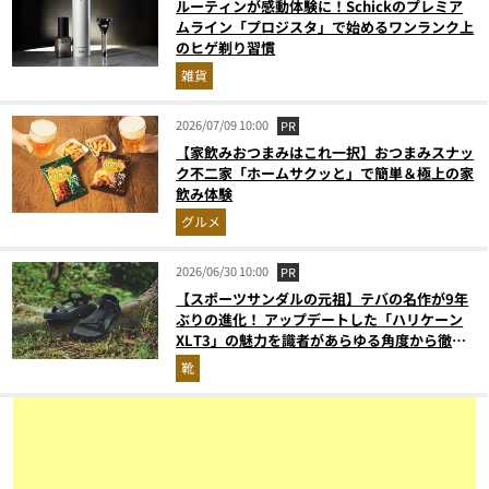
ルーティンが感動体験に！Schickのプレミア
ムライン「プロジスタ」で始めるワンランク上
のヒゲ剃り習慣
雑貨
2026/07/09 10:00
PR
【家飲みおつまみはこれ一択】おつまみスナッ
ク不二家「ホームサクッと」で簡単＆極上の家
飲み体験
グルメ
2026/06/30 10:00
PR
【スポーツサンダルの元祖】テバの名作が9年
ぶりの進化！ アップデートした「ハリケーン
XLT3」の魅力を識者があらゆる角度から徹底
解説！
靴