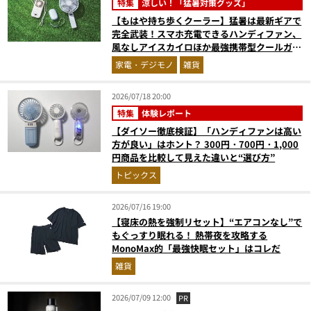
特集
涼しい！「猛暑対策グッズ」
【もはや持ち歩くクーラー】猛暑は最新ギアで
完全武装！スマホ充電できるハンディファン、
風なしアイスカイロほか最強携帯型クールガジ
ェット4選
家電・デジモノ
雑貨
2026/07/18 20:00
特集
体験レポート
【ダイソー徹底検証】「ハンディファンは高い
方が良い」はホント？ 300円・700円・1,000
円商品を比較して見えた違いと“選び方”
トピックス
2026/07/16 19:00
【寝床の熱を強制リセット】“エアコンなし”で
もぐっすり眠れる！ 熱帯夜を攻略する
MonoMax的「最強快眠セット」はコレだ
雑貨
2026/07/09 12:00
PR