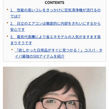
CONTENTS
1. 性能の高いコレをきっかけに空気清浄機が流行るの
では!?
2. 日立のエアコンは徹底的に内部をきれいにするから
安心です
3. 電気代高騰により省エネモデルの人気がますます高
まりそうです
「欲しかった日用品がすぐに見つかる！」コスパ・タ
イパ最強の500アイテムを紹介