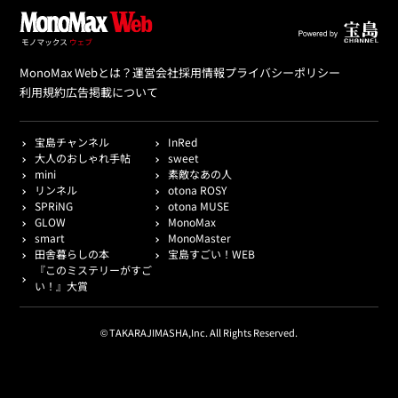
MonoMax Webとは？
運営会社
採用情報
プライバシーポリシー
利用規約
広告掲載について
宝島チャンネル
InRed
大人のおしゃれ手帖
sweet
mini
素敵なあの人
リンネル
otona ROSY
SPRiNG
otona MUSE
GLOW
MonoMax
smart
MonoMaster
田舎暮らしの本
宝島すごい！WEB
『このミステリーがすご
い！』大賞
© TAKARAJIMASHA,Inc. All Rights Reserved.