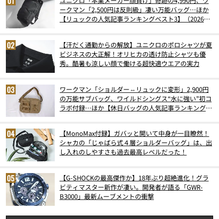
ユニクロ「本業メーカー顔負け」奇跡の4,990円、ワ
ークマン「2,500円は反則級」凄い万能バッグ…ほか
【リュックの人気記事ランキングベスト3】（2026年
6月版）
【汗だく通勤からの解放】ユニクロのポロシャツが夏
ビジネスの大正解！オリヒカの透け防止シャツも優
秀。酷暑も涼しい顔で働ける超快適ウエアの実力
ワークマン「ショルダー⇔リュックに変形」2,900円
の万能サブバッグ、ワイルドシングス“水に強い”初コ
ラボ付録…ほか【休日バッグの人気記事ランキングベ
スト3】（2026年6月版）
【MonoMax付録】ガバッと開いて中身が一目瞭然！
シャカの「じゃばら式４層ショルダーバッグ」は、出
し入れのしやすさも過去最高レベルだった！
【G-SHOCKの最高傑作か】18年ぶり超絶進化！グラ
ビティマスター新作が凄い。開発者が語る「GWR-
B3000」最新ムーブメントの衝撃