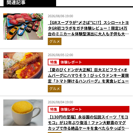
関連記事
2026/08/06 19:00
【GRスープラが“〆さば”に!?】スシロー×トヨ
タGR初コラボをガチ体験レビュー！限定14万
台のミニカー＆体験型演出に大人も子供も大興
奮間違いなし
グルメ
2026/08/05 12:00
特集
体験レポート
【夏のびくドンが大正解】巨大エビフライ×オ
ムバーグにハマりそう！びっくりドンキー夏限
定「トマト弾けるハンバーグ」を実食レビュー
グルメ
2026/08/04 19:00
特集
体験レポート
【130円の至福】永谷園の伝説スイーツ「モコ
モコ」が12年ぶり復活！ファン大歓喜のマグ
カップで作る絶品ケーキを食べたらやっぱり最