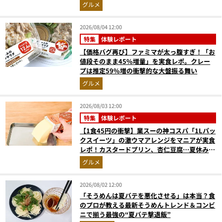
高にウマかった
グルメ
2026/08/04 12:00
特集
体験レポート
【価格バグ再び】ファミマが太っ腹すぎ！「お
値段そのまま45%増量」を実食レポ。クレー
プは推定59%増の衝撃的な大盤振る舞い
グルメ
2026/08/03 12:00
特集
体験レポート
【1食45円の衝撃】業スーの神コスパ「1Lパッ
クスイーツ」の激ウマアレンジをマニアが実食
レポ！カスタードプリン、杏仁豆腐…夏休みの
おやつに最強すぎた
グルメ
2026/08/02 12:00
「そうめんは夏バテを悪化させる」は本当？食
のプロが教える最新そうめんトレンド＆コンビ
ニで揃う最強の“夏バテ撃退飯”