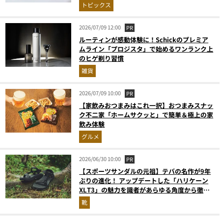
トピックス
2026/07/09 12:00
PR
ルーティンが感動体験に！Schickのプレミア
ムライン「プロジスタ」で始めるワンランク上
のヒゲ剃り習慣
雑貨
2026/07/09 10:00
PR
【家飲みおつまみはこれ一択】おつまみスナッ
ク不二家「ホームサクッと」で簡単＆極上の家
飲み体験
グルメ
2026/06/30 10:00
PR
【スポーツサンダルの元祖】テバの名作が9年
ぶりの進化！ アップデートした「ハリケーン
XLT3」の魅力を識者があらゆる角度から徹底
解説！
靴