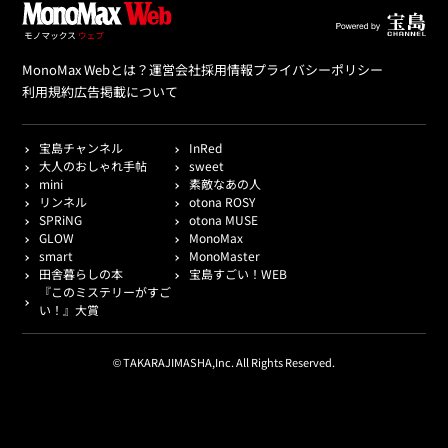
MonoMax Webとは？
運営会社
採用情報
プライバシーポリシー
利用規約
広告掲載について
宝島チャンネル
InRed
大人のおしゃれ手帖
sweet
mini
素敵なあの人
リンネル
otona ROSY
SPRiNG
otona MUSE
GLOW
MonoMax
smart
MonoMaster
田舎暮らしの本
宝島すごい！WEB
『このミステリーがすご
い！』大賞
© TAKARAJIMASHA,Inc. All Rights Reserved.