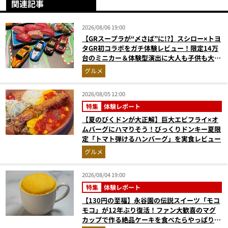
関連記事
2026/08/06 19:00
【GRスープラが“〆さば”に!?】スシロー×トヨ
タGR初コラボをガチ体験レビュー！限定14万
台のミニカー＆体験型演出に大人も子供も大興
奮間違いなし
グルメ
2026/08/05 12:00
特集
体験レポート
【夏のびくドンが大正解】巨大エビフライ×オ
ムバーグにハマりそう！びっくりドンキー夏限
定「トマト弾けるハンバーグ」を実食レビュー
グルメ
2026/08/04 19:00
特集
体験レポート
【130円の至福】永谷園の伝説スイーツ「モコ
モコ」が12年ぶり復活！ファン大歓喜のマグ
カップで作る絶品ケーキを食べたらやっぱり最