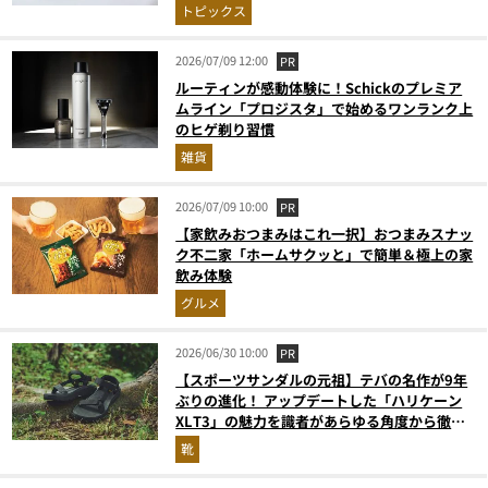
トピックス
2026/07/09 12:00
PR
ルーティンが感動体験に！Schickのプレミア
ムライン「プロジスタ」で始めるワンランク上
のヒゲ剃り習慣
雑貨
2026/07/09 10:00
PR
【家飲みおつまみはこれ一択】おつまみスナッ
ク不二家「ホームサクッと」で簡単＆極上の家
飲み体験
グルメ
2026/06/30 10:00
PR
【スポーツサンダルの元祖】テバの名作が9年
ぶりの進化！ アップデートした「ハリケーン
XLT3」の魅力を識者があらゆる角度から徹底
解説！
靴