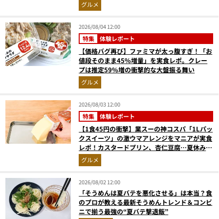
高にウマかった
グルメ
2026/08/04 12:00
特集
体験レポート
【価格バグ再び】ファミマが太っ腹すぎ！「お
値段そのまま45%増量」を実食レポ。クレー
プは推定59%増の衝撃的な大盤振る舞い
グルメ
2026/08/03 12:00
特集
体験レポート
【1食45円の衝撃】業スーの神コスパ「1Lパッ
クスイーツ」の激ウマアレンジをマニアが実食
レポ！カスタードプリン、杏仁豆腐…夏休みの
おやつに最強すぎた
グルメ
2026/08/02 12:00
「そうめんは夏バテを悪化させる」は本当？食
のプロが教える最新そうめんトレンド＆コンビ
ニで揃う最強の“夏バテ撃退飯”