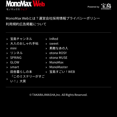
MonoMax Webとは？
運営会社
採用情報
プライバシーポリシー
利用規約
広告掲載について
宝島チャンネル
InRed
大人のおしゃれ手帖
sweet
mini
素敵なあの人
リンネル
otona ROSY
SPRiNG
otona MUSE
GLOW
MonoMax
smart
MonoMaster
田舎暮らしの本
宝島すごい！WEB
『このミステリーがすご
い！』大賞
© TAKARAJIMASHA,Inc. All Rights Reserved.