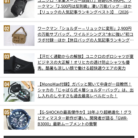
ユニクロ「本業メーカー顔負け」奇跡の4,990円、ワ
ークマン「2,500円は反則級」凄い万能バッグ…ほか
【リュックの人気記事ランキングベスト3】（2026年
6月版）
ワークマン「ショルダー⇔リュックに変形」2,900円
の万能サブバッグ、ワイルドシングス“水に強い”初コ
ラボ付録…ほか【休日バッグの人気記事ランキングベ
スト3】（2026年6月版）
【汗だく通勤からの解放】ユニクロのポロシャツが夏
ビジネスの大正解！オリヒカの透け防止シャツも優
秀。酷暑も涼しい顔で働ける超快適ウエアの実力
【MonoMax付録】ガバッと開いて中身が一目瞭然！
シャカの「じゃばら式４層ショルダーバッグ」は、出
し入れのしやすさも過去最高レベルだった！
【G-SHOCKの最高傑作か】18年ぶり超絶進化！グラ
ビティマスター新作が凄い。開発者が語る「GWR-
B3000」最新ムーブメントの衝撃