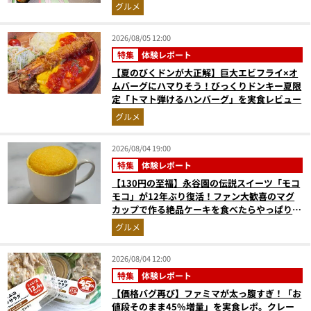
奮間違いなし
グルメ
2026/08/05 12:00
特集
体験レポート
【夏のびくドンが大正解】巨大エビフライ×オ
ムバーグにハマりそう！びっくりドンキー夏限
定「トマト弾けるハンバーグ」を実食レビュー
グルメ
2026/08/04 19:00
特集
体験レポート
【130円の至福】永谷園の伝説スイーツ「モコ
モコ」が12年ぶり復活！ファン大歓喜のマグ
カップで作る絶品ケーキを食べたらやっぱり最
高にウマかった
グルメ
2026/08/04 12:00
特集
体験レポート
【価格バグ再び】ファミマが太っ腹すぎ！「お
値段そのまま45%増量」を実食レポ。クレー