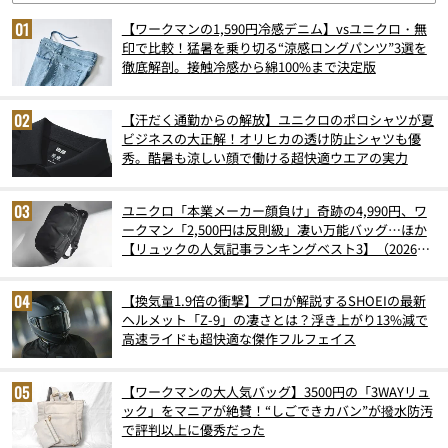
【ワークマンの1,590円冷感デニム】vsユニクロ・無
印で比較！猛暑を乗り切る“涼感ロングパンツ”3選を
徹底解剖。接触冷感から綿100%まで決定版
【汗だく通勤からの解放】ユニクロのポロシャツが夏
ビジネスの大正解！オリヒカの透け防止シャツも優
秀。酷暑も涼しい顔で働ける超快適ウエアの実力
ユニクロ「本業メーカー顔負け」奇跡の4,990円、ワ
ークマン「2,500円は反則級」凄い万能バッグ…ほか
【リュックの人気記事ランキングベスト3】（2026年
6月版）
【換気量1.9倍の衝撃】プロが解説するSHOEIの最新
ヘルメット「Z-9」の凄さとは？浮き上がり13%減で
高速ライドも超快適な傑作フルフェイス
【ワークマンの大人気バッグ】3500円の「3WAYリュ
ック」をマニアが絶賛！“しごできカバン”が撥水防汚
で評判以上に優秀だった