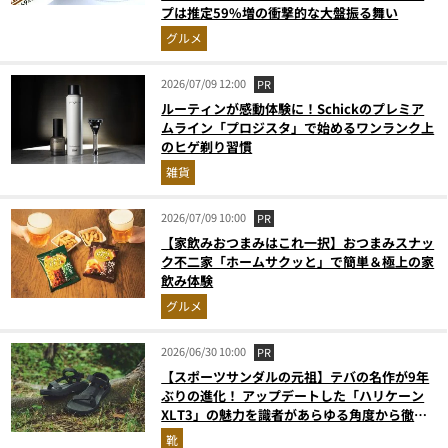
プは推定59%増の衝撃的な大盤振る舞い
グルメ
2026/07/09 12:00
PR
ルーティンが感動体験に！Schickのプレミア
ムライン「プロジスタ」で始めるワンランク上
のヒゲ剃り習慣
雑貨
2026/07/09 10:00
PR
【家飲みおつまみはこれ一択】おつまみスナッ
ク不二家「ホームサクッと」で簡単＆極上の家
飲み体験
グルメ
2026/06/30 10:00
PR
【スポーツサンダルの元祖】テバの名作が9年
ぶりの進化！ アップデートした「ハリケーン
XLT3」の魅力を識者があらゆる角度から徹底
解説！
靴