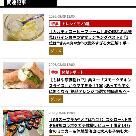
関連記事
2026/08/09 12:00
特集
トレンドモノ3選
【カルディコーヒーファーム】夏の隠れ名品発
見!?パインおやつ実食ランキングベスト3「1
位は“甘み×爽やか”の意外すぎる大正解！手が
止まらない『かりんとう』」
グルメ
2026/08/08 12:00
特集
体験レポート
【もはや原価割れ!?】業スー「スモークチキン
スライス」がウマすぎた！700gあってもすぐ
に無くなる“絶品アレンジ”5選で物価高もへっ
ちゃら
グルメ
2026/08/06 19:00
【GRスープラが“〆さば”に!?】スシロー×トヨ
タGR初コラボをガチ体験レビュー！限定14万
台のミニカー＆体験型演出に大人も子供も大興