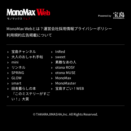
MonoMax Webとは？
運営会社
採用情報
プライバシーポリシー
利用規約
広告掲載について
宝島チャンネル
InRed
大人のおしゃれ手帖
sweet
mini
素敵なあの人
リンネル
otona ROSY
SPRiNG
otona MUSE
GLOW
MonoMax
smart
MonoMaster
田舎暮らしの本
宝島すごい！WEB
『このミステリーがすご
い！』大賞
© TAKARAJIMASHA,Inc. All Rights Reserved.