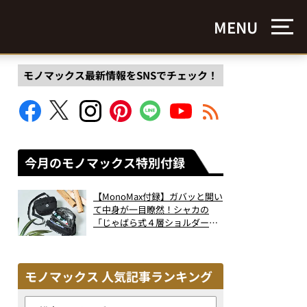
MENU
モノマックス最新情報をSNSでチェック！
今月のモノマックス特別付録
【MonoMax付録】ガバッと開い
て中身が一目瞭然！シャカの
「じゃばら式４層ショルダーバ
ッグ」は、出し入れのしやすさ
も過去最高レベルだった！
モノマックス 人気記事ランキング