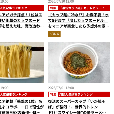
 19:00
2026/07/30 12:00
人気記事ランキング
特集
「最新カップ麺」ガチレビュー！
ニアがガチ採点！1位はス
【カップ麺に冷水!?】お湯不要！水
凄い衝撃のカップヌード
で5分戻す「冷しカップヌードル」
解を超えた味」魔改造わか
をマニアが実食したら予想外の激ウ
ン…ほか【カップ麺の人気
マ新体験だった
グルメ
ングベスト3】（2026年
 19:00
2026/07/01 15:00
人気記事ランキング
特集
月間人気記事ランキング
ニア絶賛「衝撃の1位」名
復活のスーパーカップ「いか焼そ
鬼才コラボ、一口で理性が
ば」が強烈！、世界的トレン
背徳感MAXの新作…ほか
ド!?“スワイシー味”の辛ラーメ