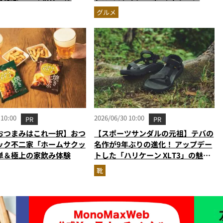
麺の人気記事ランキングベ
ン…ほか【カップ焼きそばの人気記
グルメ
2026年5月版）
事ランキングベスト3】（2026年5
月版）
 10:00
2026/06/30 10:00
PR
PR
おつまみはこれ一択】おつ
【スポーツサンダルの元祖】テバの
ック不二家「ホームサクッ
名作が9年ぶりの進化！ アップデー
単＆極上の家飲み体験
トした「ハリケーン XLT3」の魅力
を識者があらゆる角度から徹底解
靴
説！