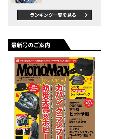
者が語る「GWR-B3000」最
新ムーブメントの衝撃
ランキング一覧を見る
最新号のご案内