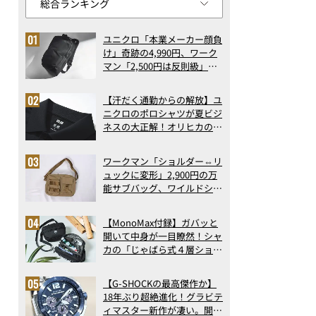
ユニクロ「本業メーカー顔負
け」奇跡の4,990円、ワーク
マン「2,500円は反則級」凄
い万能バッグ…ほか【リュッ
クの人気記事ランキングベス
【汗だく通勤からの解放】ユ
ト3】（2026年6月版）
ニクロのポロシャツが夏ビジ
ネスの大正解！オリヒカの透
け防止シャツも優秀。酷暑も
涼しい顔で働ける超快適ウエ
ワークマン「ショルダー⇔リ
アの実力
ュックに変形」2,900円の万
能サブバッグ、ワイルドシン
グス“水に強い”初コラボ付
録…ほか【休日バッグの人気
【MonoMax付録】ガバッと
記事ランキングベスト3】
開いて中身が一目瞭然！シャ
（2026年6月版）
カの「じゃばら式４層ショル
ダーバッグ」は、出し入れの
しやすさも過去最高レベルだ
【G-SHOCKの最高傑作か】
った！
18年ぶり超絶進化！グラビテ
ィマスター新作が凄い。開発