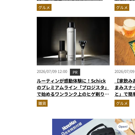
推しの3杯を徹底レビュー
【カップ
グルメ
グルメ
スト3】（
2026/07/09 12:00
2026/07/09
PR
ルーティンが感動体験に！Schick
【家飲み
のプレミアムライン「プロジスタ」
まみスナ
で始めるワンランク上のヒゲ剃り習
と」で簡
慣
雑貨
グルメ