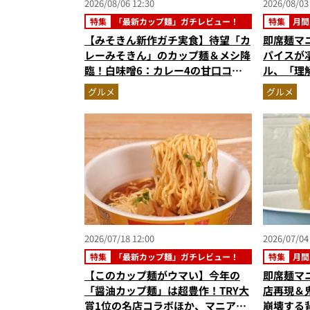
2026/08/06 12:30
2026/08/03
特集
「最新カップ麺」ガチレビュー！
特集
月間
【みそきん新作ガチ実食】待望「カ
即席麺マ
レーみそきん」のカップ麺＆メシ降
パイスが
臨！白味噌6：カレー4の甘口コク
ル、「理
旨スープ＆ゴロッと大ぶりポテトに
めラーメ
グルメ
グルメ
歓喜
記事ランキ
6月版）
2026/07/18 12:00
2026/07/04
特集
「最新カップ麺」ガチレビュー！
特集
月間
【このカップ麺がウマい】今年の
即席麺マ
「醤油カップ麺」は超豊作！TRY大
店再現＆
賞1位の名店コラボほか、マニア激
崩壊する