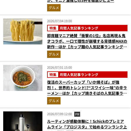
か、マニア激推しの3杯を徹底レビュー
グルメ
2026/07/04 19:00
特集
月間人気記事ランキング
即席麺マニア絶賛「衝撃の1位」名店再現＆鬼
才コラボ、一口で理性が崩壊する背徳感MAXの
新作…ほか【カップ麺の人気記事ランキングベ
スト3】（2026年5月版）
グルメ
2026/07/01 15:00
特集
月間人気記事ランキング
復活のスーパーカップ「いか焼そば」が強
烈！、世界的トレンド!?“スワイシー味”の辛ラ
ーメン…ほか【カップ焼きそばの人気記事ラン
キングベスト3】（2026年5月版）
グルメ
2026/07/09 12:00
PR
ルーティンが感動体験に！Schickのプレミア
ムライン「プロジスタ」で始めるワンランク上