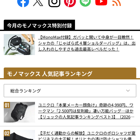
今月のモノマックス特別付録
【MonoMax付録】ガバッと開いて中身が一目瞭然！
シャカの「じゃばら式４層ショルダーバッグ」は、出
し入れのしやすさも過去最高レベルだった！
モノマックス 人気記事ランキング
ユニクロ「本業メーカー顔負け」奇跡の4,990円、ワ
ークマン「2,500円は反則級」凄い万能バッグ…ほか
【リュックの人気記事ランキングベスト3】（2026年
6月版）
【汗だく通勤からの解放】ユニクロのポロシャツが夏
ビジネスの大正解！オリヒカの透け防止シャツも優