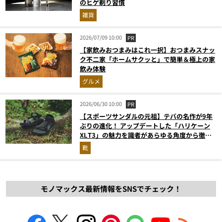
のヒゲ剃り習慣
雑貨
2026/07/09 10:00
PR
【家飲みおつまみはこれ一択】おつまみスナッ
ク不二家「ホームサクッと」で簡単＆極上の家
飲み体験
グルメ
2026/06/30 10:00
PR
【スポーツサンダルの元祖】テバの名作が9年
ぶりの進化！ アップデートした「ハリケーン
XLT3」の魅力を識者があらゆる角度から徹底
解説！
靴
モノマックス最新情報をSNSでチェック！