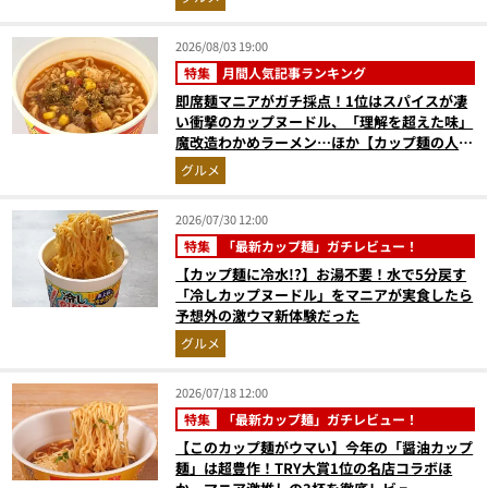
2026/08/03 19:00
特集
月間人気記事ランキング
即席麺マニアがガチ採点！1位はスパイスが凄
い衝撃のカップヌードル、「理解を超えた味」
魔改造わかめラーメン…ほか【カップ麺の人気
記事ランキングベスト3】（2026年6月版）
グルメ
2026/07/30 12:00
特集
「最新カップ麺」ガチレビュー！
【カップ麺に冷水!?】お湯不要！水で5分戻す
「冷しカップヌードル」をマニアが実食したら
予想外の激ウマ新体験だった
グルメ
2026/07/18 12:00
特集
「最新カップ麺」ガチレビュー！
【このカップ麺がウマい】今年の「醤油カップ
麺」は超豊作！TRY大賞1位の名店コラボほ