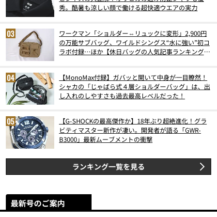
秀。酷暑も涼しい顔で働ける超快適ウエアの実力
ワークマン「ショルダー⇔リュックに変形」2,900円
の万能サブバッグ、ワイルドシングス“水に強い”初コ
ラボ付録…ほか【休日バッグの人気記事ランキングベ
スト3】（2026年6月版）
【MonoMax付録】ガバッと開いて中身が一目瞭然！
シャカの「じゃばら式４層ショルダーバッグ」は、出
し入れのしやすさも過去最高レベルだった！
【G-SHOCKの最高傑作か】18年ぶり超絶進化！グラ
ビティマスター新作が凄い。開発者が語る「GWR-
B3000」最新ムーブメントの衝撃
ランキング一覧を見る
最新号のご案内