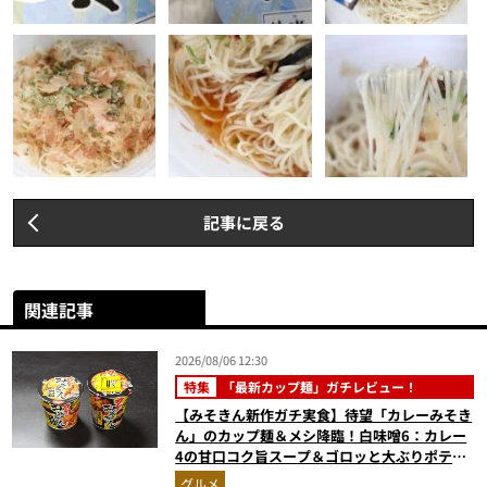
記事に戻る
関連記事
2026/08/06 12:30
特集
「最新カップ麺」ガチレビュー！
【みそきん新作ガチ実食】待望「カレーみそき
ん」のカップ麺＆メシ降臨！白味噌6：カレー
4の甘口コク旨スープ＆ゴロッと大ぶりポテト
に歓喜
グルメ