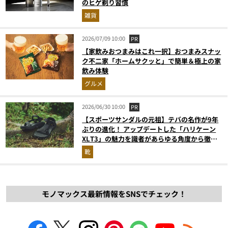
のヒゲ剃り習慣
雑貨
2026/07/09 10:00
PR
【家飲みおつまみはこれ一択】おつまみスナッ
ク不二家「ホームサクッと」で簡単＆極上の家
飲み体験
グルメ
2026/06/30 10:00
PR
【スポーツサンダルの元祖】テバの名作が9年
ぶりの進化！ アップデートした「ハリケーン
XLT3」の魅力を識者があらゆる角度から徹底
解説！
靴
モノマックス最新情報をSNSでチェック！