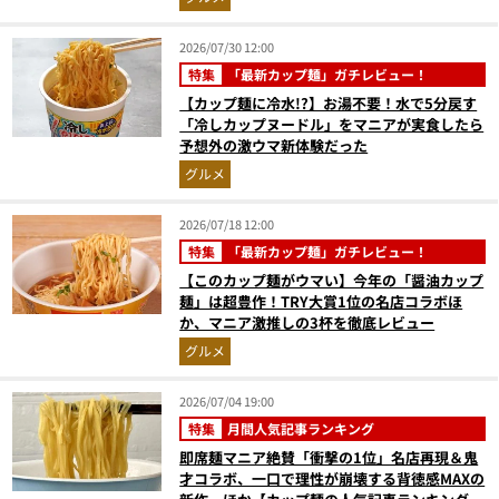
2026/07/30 12:00
特集
「最新カップ麺」ガチレビュー！
【カップ麺に冷水!?】お湯不要！水で5分戻す
「冷しカップヌードル」をマニアが実食したら
予想外の激ウマ新体験だった
グルメ
2026/07/18 12:00
特集
「最新カップ麺」ガチレビュー！
【このカップ麺がウマい】今年の「醤油カップ
麺」は超豊作！TRY大賞1位の名店コラボほ
か、マニア激推しの3杯を徹底レビュー
グルメ
2026/07/04 19:00
特集
月間人気記事ランキング
即席麺マニア絶賛「衝撃の1位」名店再現＆鬼
才コラボ、一口で理性が崩壊する背徳感MAXの