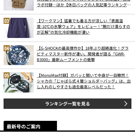
ラボ付録…ほか【休日バッグの人気記事ランキングベ
スト3】（2026年6月版）
【ワークマン】猛暑でも着る方が涼しい「表面温
度-10℃の氷撃ウェア」をレビュー！“腕だけ濡らすの
が正解”の気化冷却機能が凄い
【G-SHOCKの最高傑作か】18年ぶり超絶進化！グラ
ビティマスター新作が凄い。開発者が語る「GWR-
B3000」最新ムーブメントの衝撃
【MonoMax付録】ガバッと開いて中身が一目瞭然！
シャカの「じゃばら式４層ショルダーバッグ」は、出
し入れのしやすさも過去最高レベルだった！
ランキング一覧を見る
最新号のご案内