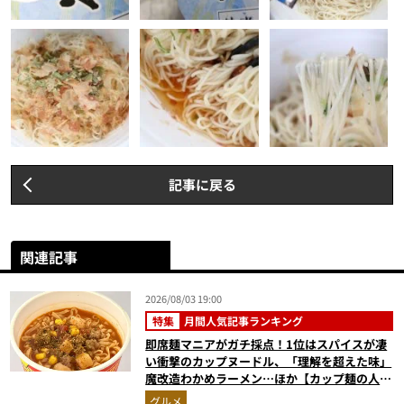
記事に戻る
関連記事
2026/08/03 19:00
特集
月間人気記事ランキング
即席麺マニアがガチ採点！1位はスパイスが凄
い衝撃のカップヌードル、「理解を超えた味」
魔改造わかめラーメン…ほか【カップ麺の人気
記事ランキングベスト3】（2026年6月版）
グルメ