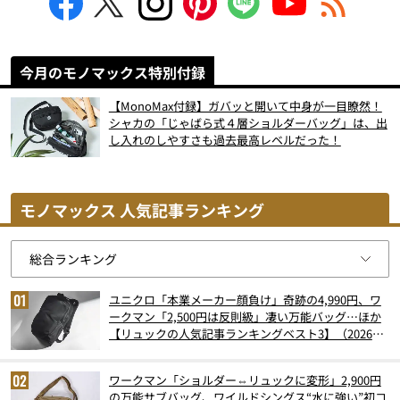
今月のモノマックス特別付録
【MonoMax付録】ガバッと開いて中身が一目瞭然！
シャカの「じゃばら式４層ショルダーバッグ」は、出
し入れのしやすさも過去最高レベルだった！
モノマックス 人気記事ランキング
ユニクロ「本業メーカー顔負け」奇跡の4,990円、ワ
ークマン「2,500円は反則級」凄い万能バッグ…ほか
【リュックの人気記事ランキングベスト3】（2026年
6月版）
ワークマン「ショルダー⇔リュックに変形」2,900円
の万能サブバッグ、ワイルドシングス“水に強い”初コ