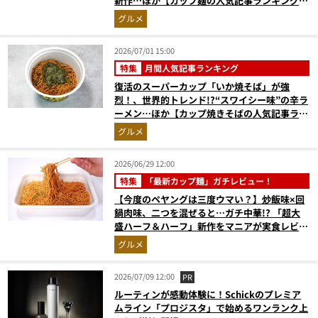
新作…ほか【カップ麺の人気記事ランキングベ
スト3】（2026年5月版）
グルメ
2026/07/01 15:00
特集
月間人気記事ランキング
復活のスーパーカップ「いか焼そば」が強
烈！、世界的トレンド!?“スワイシー味”の辛ラ
ーメン…ほか【カップ焼きそばの人気記事ラン
キングベスト3】（2026年5月版）
グルメ
2026/06/29 12:00
特集
「最新カップ麺」ガチレビュー！
【今度のペヤングは三度ウマい？】炒飯味×回
鍋肉味、二つを混ぜると…ガチ中華!? 「超大
盛ハーフ＆ハーフ」新作をマニアが実食レビュ
ー
グルメ
2026/07/09 12:00
PR
ルーティンが感動体験に！Schickのプレミア
ムライン「プロジスタ」で始めるワンランク上