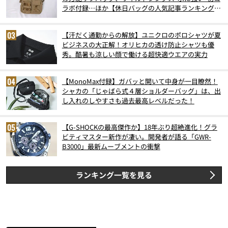
ラボ付録…ほか【休日バッグの人気記事ランキングベ
スト3】（2026年6月版）
【汗だく通勤からの解放】ユニクロのポロシャツが夏
ビジネスの大正解！オリヒカの透け防止シャツも優
秀。酷暑も涼しい顔で働ける超快適ウエアの実力
【MonoMax付録】ガバッと開いて中身が一目瞭然！
シャカの「じゃばら式４層ショルダーバッグ」は、出
し入れのしやすさも過去最高レベルだった！
【G-SHOCKの最高傑作か】18年ぶり超絶進化！グラ
ビティマスター新作が凄い。開発者が語る「GWR-
B3000」最新ムーブメントの衝撃
ランキング一覧を見る