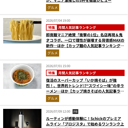
か、マニア激推しの3杯を徹底レビュー
グルメ
2026/07/04 19:00
特集
月間人気記事ランキング
即席麺マニア絶賛「衝撃の1位」名店再現＆鬼
才コラボ、一口で理性が崩壊する背徳感MAXの
新作…ほか【カップ麺の人気記事ランキングベ
スト3】（2026年5月版）
グルメ
2026/07/01 15:00
特集
月間人気記事ランキング
復活のスーパーカップ「いか焼そば」が強
烈！、世界的トレンド!?“スワイシー味”の辛ラ
ーメン…ほか【カップ焼きそばの人気記事ラン
キングベスト3】（2026年5月版）
グルメ
2026/07/09 12:00
PR
ルーティンが感動体験に！Schickのプレミア
ムライン「プロジスタ」で始めるワンランク上