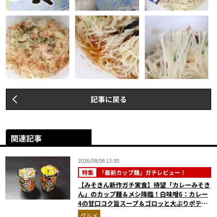
記事に戻る
関連記事
2026/08/06 12:30
特集
「最新カップ麺」ガチレビュー！
【みそきん新作ガチ実食】待望「カレーみそき
ん」のカップ麺＆メシ降臨！白味噌6：カレー
4の甘口コク旨スープ＆ゴロッと大ぶりポテト
に歓喜
グルメ