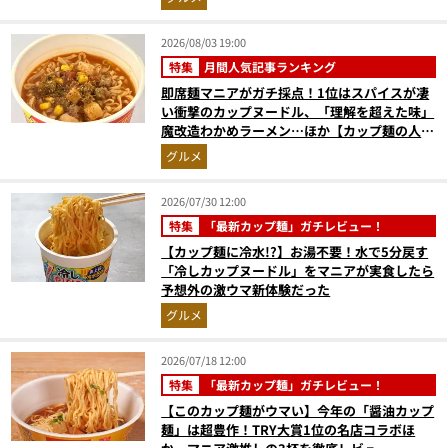
2026/08/03 19:00
特集
月間人気記事ランキング
即席麺マニアがガチ採点！1位はスパイスが凄
い衝撃のカップヌードル、「理解を超えた味」
魔改造わかめラーメン…ほか【カップ麺の人気
記事ランキングベスト3】（2026年6月版）
グルメ
2026/07/30 12:00
特集
「最新カップ麺」ガチレビュー！
【カップ麺に冷水!?】お湯不要！水で5分戻す
「冷しカップヌードル」をマニアが実食したら
予想外の激ウマ新体験だった
グルメ
2026/07/18 12:00
特集
「最新カップ麺」ガチレビュー！
【このカップ麺がウマい】今年の「醤油カップ
麺」は超豊作！TRY大賞1位の名店コラボほ