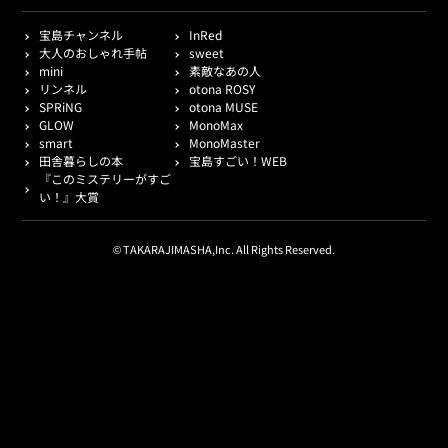
宝島チャンネル
InRed
大人のおしゃれ手帖
sweet
mini
素敵なあの人
リンネル
otona ROSY
SPRiNG
otona MUSE
GLOW
MonoMax
smart
MonoMaster
田舎暮らしの本
宝島すごい！WEB
『このミステリーがすご
い！』大賞
© TAKARAJIMASHA,Inc. All Rights Reserved.