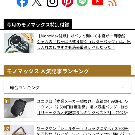
今月のモノマックス特別付録
【MonoMax付録】ガバッと開いて中身が一目瞭然！
シャカの「じゃばら式４層ショルダーバッグ」は、出
し入れのしやすさも過去最高レベルだった！
モノマックス 人気記事ランキング
ユニクロ「本業メーカー顔負け」奇跡の4,990円、ワ
ークマン「2,500円は反則級」凄い万能バッグ…ほか
【リュックの人気記事ランキングベスト3】（2026年
6月版）
ワークマン「ショルダー⇔リュックに変形」2,900円
の万能サブバッグ、ワイルドシングス“水に強い”初コ