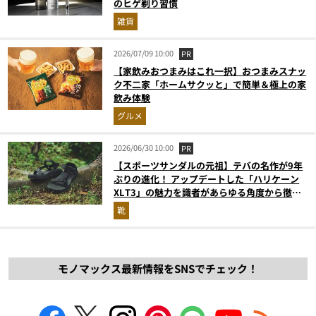
のヒゲ剃り習慣
雑貨
2026/07/09 10:00
PR
【家飲みおつまみはこれ一択】おつまみスナッ
ク不二家「ホームサクッと」で簡単＆極上の家
飲み体験
グルメ
2026/06/30 10:00
PR
【スポーツサンダルの元祖】テバの名作が9年
ぶりの進化！ アップデートした「ハリケーン
XLT3」の魅力を識者があらゆる角度から徹底
解説！
靴
モノマックス最新情報をSNSでチェック！