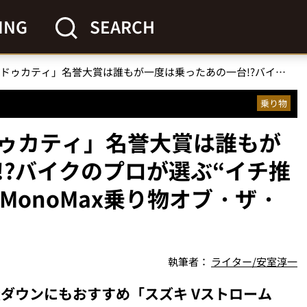
ING
SEARCH
「ホンダ、スズキ、ドゥカティ」名誉大賞は誰もが一度は乗ったあの一台!?バイクのプロが選ぶ“イチ推しモデル”4選を解説【MonoMax乗り物オブ・ザ・イヤー 24-25】
乗り物
ゥカティ」名誉大賞は誰もが
!?バイクのプロが選ぶ“イチ推
MonoMax乗り物オブ・ザ・
執筆者：
ライター/安室淳一
量ダウンにもおすすめ「スズキ Vストローム