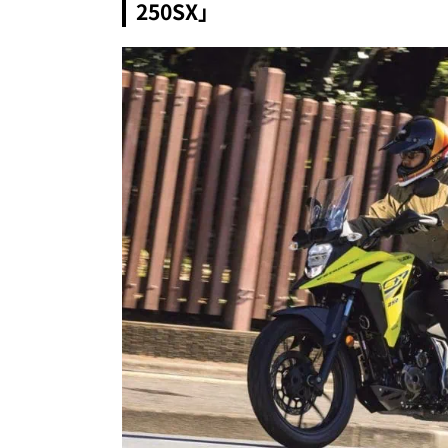
250SX」