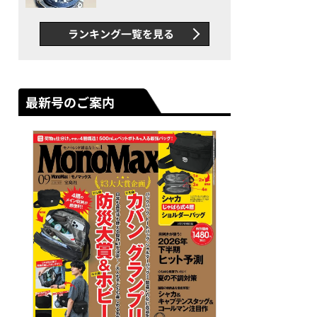
者が語る「GWR-B3000」最
新ムーブメントの衝撃
ランキング一覧を見る
最新号のご案内