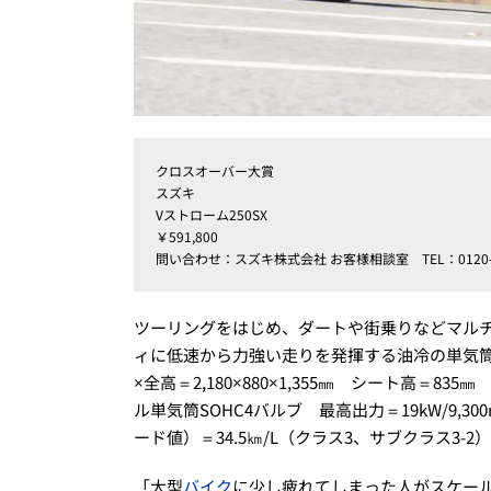
クロスオーバー大賞
スズキ
Vストローム250SX
￥591,800
問い合わせ：スズキ株式会社 お客様相談室 TEL：0120-4
ツーリングをはじめ、ダートや街乗りなどマル
ィに低速から力強い走りを発揮する油冷の単気筒
×全高＝2,180×880×1,355㎜ シート高＝8
ル単気筒SOHC4バルブ 最高出力＝19kW/9,30
ード値）＝34.5㎞/L（クラス3、サブクラス3-2）
「大型
バイク
に少し疲れてしまった人がスケー