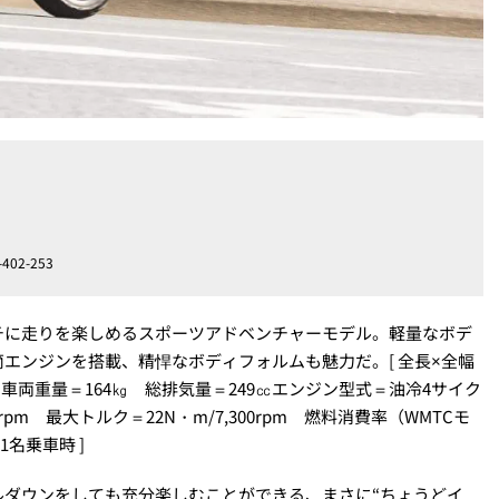
02-253
チに走りを楽しめるスポーツアドベンチャーモデル。軽量なボデ
エンジンを搭載、精悍なボディフォルムも魅力だ。[ 全長×全幅
35㎜ 車両重量＝164㎏ 総排気量＝249㏄エンジン型式＝油冷4サイク
0rpm 最大トルク＝22N・m/7,300rpm 燃料消費率（WMTCモ
1名乗車時 ]
ルダウンをしても充分楽しむことができる、まさに“ちょうどイ