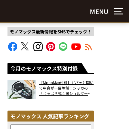
MENU
モノマックス最新情報をSNSでチェック！
今月のモノマックス特別付録
【MonoMax付録】ガバッと開い
て中身が一目瞭然！シャカの
「じゃばら式４層ショルダーバ
ッグ」は、出し入れのしやすさ
も過去最高レベルだった！
モノマックス 人気記事ランキング