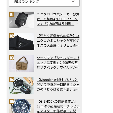
ユニクロ「本業メーカー顔負
け」奇跡の4,990円、ワーク
マン「2,500円は反則級」凄
い万能バッグ…ほか【リュッ
クの人気記事ランキングベス
【汗だく通勤からの解放】ユ
ト3】（2026年6月版）
ニクロのポロシャツが夏ビジ
ネスの大正解！オリヒカの透
け防止シャツも優秀。酷暑も
涼しい顔で働ける超快適ウエ
ワークマン「ショルダー⇔リ
アの実力
ュックに変形」2,900円の万
能サブバッグ、ワイルドシン
グス“水に強い”初コラボ付
録…ほか【休日バッグの人気
【MonoMax付録】ガバッと
記事ランキングベスト3】
開いて中身が一目瞭然！シャ
（2026年6月版）
カの「じゃばら式４層ショル
ダーバッグ」は、出し入れの
しやすさも過去最高レベルだ
【G-SHOCKの最高傑作か】
った！
18年ぶり超絶進化！グラビテ
ィマスター新作が凄い。開発