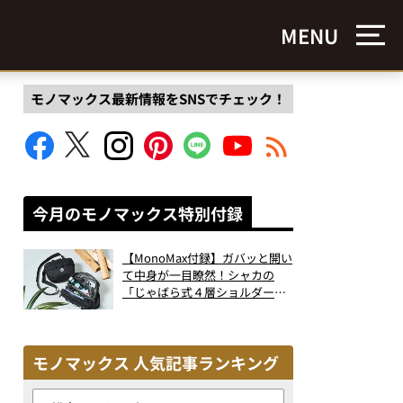
MENU
モノマックス最新情報をSNSでチェック！
今月のモノマックス特別付録
【MonoMax付録】ガバッと開い
て中身が一目瞭然！シャカの
「じゃばら式４層ショルダーバ
ッグ」は、出し入れのしやすさ
も過去最高レベルだった！
モノマックス 人気記事ランキング