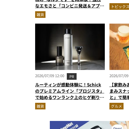
MonoM
なエモさと「コンビニ発送＆アプリ
トピック
報
受け取り」が唯一無二で楽しすぎた
雑貨
2026/07/09 12:00
2026/07/09
PR
ルーティンが感動体験に！Schick
【家飲み
のプレミアムライン「プロジスタ」
まみスナ
で始めるワンランク上のヒゲ剃り習
と」で簡
慣
雑貨
グルメ