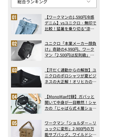
【ワークマンの1,590円冷感
デニム】vsユニクロ・無印で
比較！猛暑を乗り切る“涼感
ロングパンツ”3選を徹底解
剖。接触冷感から綿100%ま
ユニクロ「本業メーカー顔負
で決定版
け」奇跡の4,990円、ワーク
マン「2,500円は反則級」凄
い万能バッグ…ほか【リュッ
クの人気記事ランキングベス
【汗だく通勤からの解放】ユ
ト3】（2026年6月版）
ニクロのポロシャツが夏ビジ
ネスの大正解！オリヒカの透
け防止シャツも優秀。酷暑も
涼しい顔で働ける超快適ウエ
【MonoMax付録】ガバッと
アの実力
開いて中身が一目瞭然！シャ
カの「じゃばら式４層ショル
ダーバッグ」は、出し入れの
しやすさも過去最高レベルだ
ワークマン「ショルダー⇔リ
った！
ュックに変形」2,900円の万
能サブバッグ、ワイルドシン