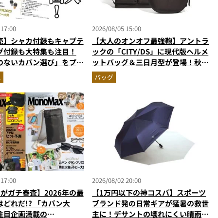
 17:00
2026/08/05 15:00
売】シャカ付録もキャプテ
【大人のオンオフ最強鞄】アントラ
グ付録も大特集も注目！
ックの「CITY/DS」に現代版ヘルメ
のないカバン選び」をプロ
ットバッグ＆三日月型が登場！秋服
・MonoMax9月号の目
に絶対合う新色モールブラウンが傑
ス
バッグ
作
 17:00
2026/08/02 20:00
がガチ審査】2026年の最
【1万円以下の神コスパ】スポーツ
どれだ!? 「カバン大
ブランド発の日常ギアが猛暑の救世
注目企画満載の
主に！デサントの壊れにくい晴雨兼