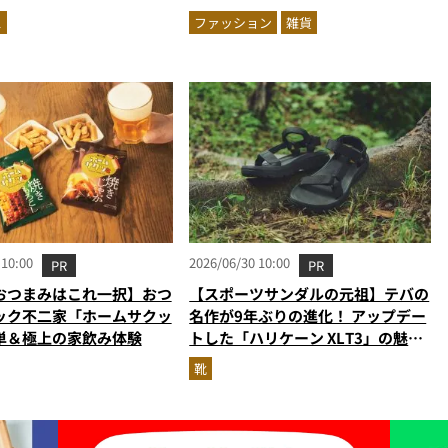
ax9月号＆増刊の表紙を速
用傘ほかを徹底解説
ス
ファッション
雑貨
 10:00
2026/06/30 10:00
PR
PR
おつまみはこれ一択】おつ
【スポーツサンダルの元祖】テバの
ック不二家「ホームサクッ
名作が9年ぶりの進化！ アップデー
単＆極上の家飲み体験
トした「ハリケーン XLT3」の魅力
を識者があらゆる角度から徹底解
靴
説！