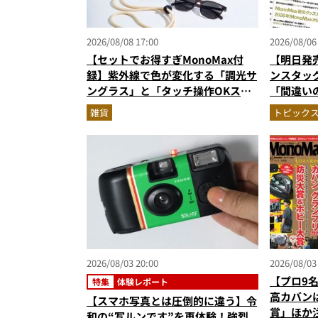
2026/08/08 17:00
2026/08/06
【セットでお得すぎMonoMax付
【明日発
録】紫外線で色が変化する「調光サ
ンスタッ
ングラス」と「タッチ操作OKスマ
「間違い
ホポーチ」の豪華セットが登場！
がジャッジ
雑貨
トピック
次を公開
2026/08/03 20:00
2026/08/03
【プロ9名
特集
体験レポート
高カバンは
【スマホ写真とは圧倒的に違う】令
賞」ほか
和の“写ルンです”を再体験！強烈