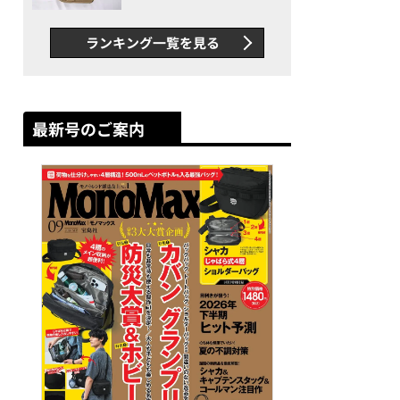
グス“水に強い”初コラボ付
録…ほか【休日バッグの人気
ランキング一覧を見る
記事ランキングベスト3】
（2026年6月版）
最新号のご案内