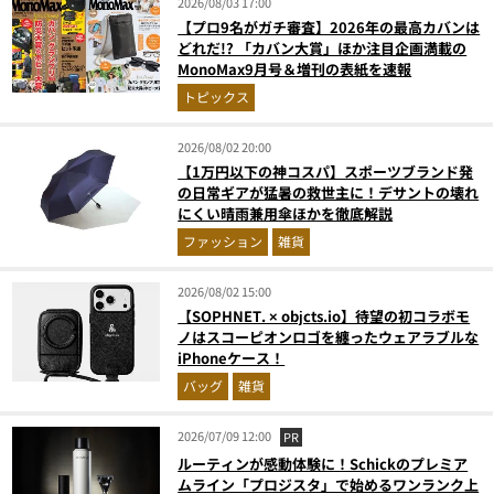
2026/08/03 17:00
【プロ9名がガチ審査】2026年の最高カバンは
どれだ!? 「カバン大賞」ほか注目企画満載の
MonoMax9月号＆増刊の表紙を速報
トピックス
2026/08/02 20:00
【1万円以下の神コスパ】スポーツブランド発
の日常ギアが猛暑の救世主に！デサントの壊れ
にくい晴雨兼用傘ほかを徹底解説
ファッション
雑貨
2026/08/02 15:00
【SOPHNET. × objcts.io】待望の初コラボモ
ノはスコーピオンロゴを纏ったウェアラブルな
iPhoneケース！
バッグ
雑貨
2026/07/09 12:00
PR
ルーティンが感動体験に！Schickのプレミア
ムライン「プロジスタ」で始めるワンランク上