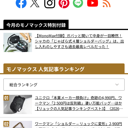
今月のモノマックス特別付録
【MonoMax付録】ガバッと開いて中身が一目瞭然！
シャカの「じゃばら式４層ショルダーバッグ」は、出
し入れのしやすさも過去最高レベルだった！
モノマックス 人気記事ランキング
ユニクロ「本業メーカー顔負け」奇跡の4,990円、ワ
ークマン「2,500円は反則級」凄い万能バッグ…ほか
【リュックの人気記事ランキングベスト3】（2026年
6月版）
ワークマン「ショルダー⇔リュックに変形」2,900円