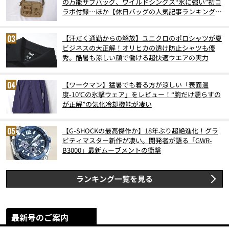
の万能サブバッグ、ワイルドシングス“水に強い”初コ
ラボ付録…ほか【休日バッグの人気記事ランキングベ
スト3】（2026年6月版）
【汗だく通勤からの解放】ユニクロのポロシャツが夏
ビジネスの大正解！オリヒカの透け防止シャツも優
秀。酷暑も涼しい顔で働ける超快適ウエアの実力
【ワークマン】猛暑でも着る方が涼しい「表面温
度-10℃の氷撃ウェア」をレビュー！“腕だけ濡らすの
が正解”の気化冷却機能が凄い
【G-SHOCKの最高傑作か】18年ぶり超絶進化！グラ
ビティマスター新作が凄い。開発者が語る「GWR-
B3000」最新ムーブメントの衝撃
ランキング一覧を見る
最新号のご案内