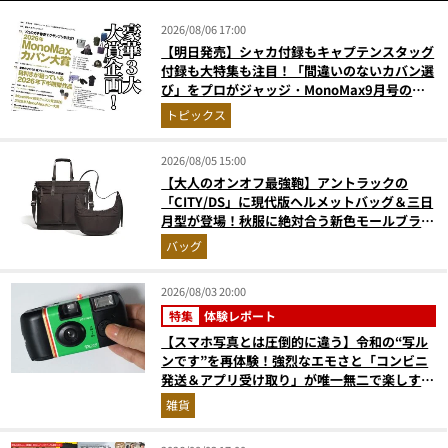
2026/08/06 17:00
【明日発売】シャカ付録もキャプテンスタッグ
付録も大特集も注目！「間違いのないカバン選
び」をプロがジャッジ・MonoMax9月号の目
次を公開
トピックス
2026/08/05 15:00
【大人のオンオフ最強鞄】アントラックの
「CITY/DS」に現代版ヘルメットバッグ＆三日
月型が登場！秋服に絶対合う新色モールブラウ
ンが傑作
バッグ
2026/08/03 20:00
特集
体験レポート
【スマホ写真とは圧倒的に違う】令和の“写ル
ンです”を再体験！強烈なエモさと「コンビニ
発送＆アプリ受け取り」が唯一無二で楽しすぎ
た
雑貨