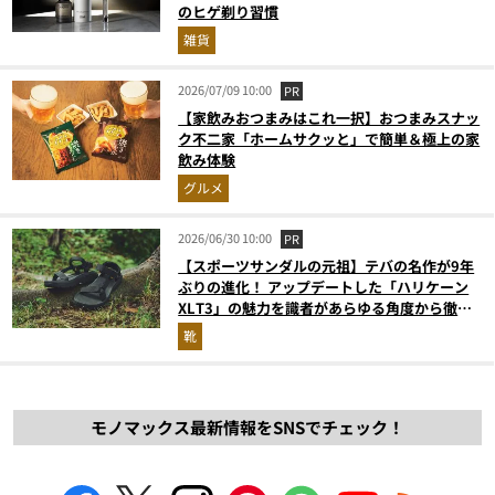
のヒゲ剃り習慣
雑貨
2026/07/09 10:00
PR
【家飲みおつまみはこれ一択】おつまみスナッ
ク不二家「ホームサクッと」で簡単＆極上の家
飲み体験
グルメ
2026/06/30 10:00
PR
【スポーツサンダルの元祖】テバの名作が9年
ぶりの進化！ アップデートした「ハリケーン
XLT3」の魅力を識者があらゆる角度から徹底
解説！
靴
モノマックス最新情報をSNSでチェック！