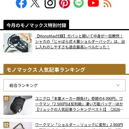
今月のモノマックス特別付録
【MonoMax付録】ガバッと開いて中身が一目瞭然！
シャカの「じゃばら式４層ショルダーバッグ」は、出
し入れのしやすさも過去最高レベルだった！
モノマックス 人気記事ランキング
ユニクロ「本業メーカー顔負け」奇跡の4,990円、ワ
ークマン「2,500円は反則級」凄い万能バッグ…ほか
【リュックの人気記事ランキングベスト3】（2026年
6月版）
ワークマン「ショルダー⇔リュックに変形」2,900円