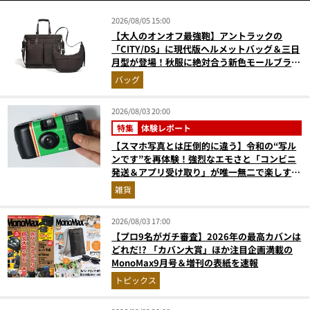
2026/08/05 15:00
【大人のオンオフ最強鞄】アントラックの
「CITY/DS」に現代版ヘルメットバッグ＆三日
月型が登場！秋服に絶対合う新色モールブラウ
ンが傑作
バッグ
2026/08/03 20:00
特集
体験レポート
【スマホ写真とは圧倒的に違う】令和の“写ル
ンです”を再体験！強烈なエモさと「コンビニ
発送＆アプリ受け取り」が唯一無二で楽しすぎ
た
雑貨
2026/08/03 17:00
【プロ9名がガチ審査】2026年の最高カバンは
どれだ!? 「カバン大賞」ほか注目企画満載の
MonoMax9月号＆増刊の表紙を速報
トピックス