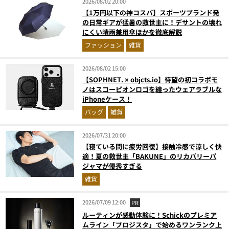
2026/08/02 20:00
【1万円以下の神コスパ】スポーツブランド発
の日常ギアが猛暑の救世主に！デサントの壊れ
にくい晴雨兼用傘ほかを徹底解説
ファッション
雑貨
2026/08/02 15:00
【SOPHNET. × objcts.io】待望の初コラボモ
ノはスコーピオンロゴを纏ったウェアラブルな
iPhoneケース！
バッグ
雑貨
2026/07/31 20:00
【寝ている間に疲労回復】接触冷感で涼しく快
適！夏の救世主「BAKUNE」のリカバリーパ
ジャマが優秀すぎる
雑貨
2026/07/09 12:00
PR
ルーティンが感動体験に！Schickのプレミア
ムライン「プロジスタ」で始めるワンランク上