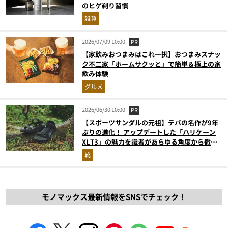
のヒゲ剃り習慣
雑貨
2026/07/09 10:00
PR
【家飲みおつまみはこれ一択】おつまみスナッ
ク不二家「ホームサクッと」で簡単＆極上の家
飲み体験
グルメ
2026/06/30 10:00
PR
【スポーツサンダルの元祖】テバの名作が9年
ぶりの進化！ アップデートした「ハリケーン
XLT3」の魅力を識者があらゆる角度から徹底
解説！
靴
モノマックス最新情報をSNSでチェック！