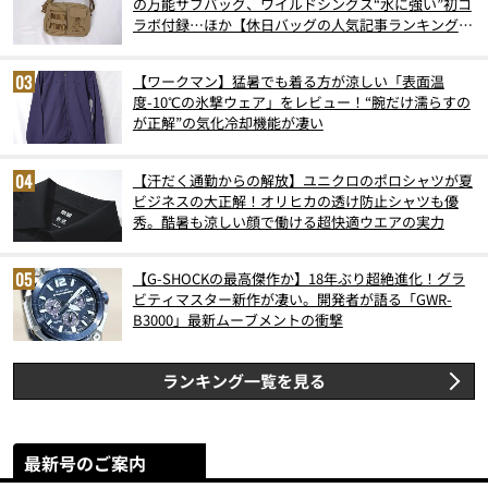
の万能サブバッグ、ワイルドシングス“水に強い”初コ
ラボ付録…ほか【休日バッグの人気記事ランキングベ
スト3】（2026年6月版）
【ワークマン】猛暑でも着る方が涼しい「表面温
度-10℃の氷撃ウェア」をレビュー！“腕だけ濡らすの
が正解”の気化冷却機能が凄い
【汗だく通勤からの解放】ユニクロのポロシャツが夏
ビジネスの大正解！オリヒカの透け防止シャツも優
秀。酷暑も涼しい顔で働ける超快適ウエアの実力
【G-SHOCKの最高傑作か】18年ぶり超絶進化！グラ
ビティマスター新作が凄い。開発者が語る「GWR-
B3000」最新ムーブメントの衝撃
ランキング一覧を見る
最新号のご案内