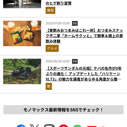
のヒゲ剃り習慣
雑貨
2026/07/09 10:00
PR
【家飲みおつまみはこれ一択】おつまみスナッ
ク不二家「ホームサクッと」で簡単＆極上の家
飲み体験
グルメ
2026/06/30 10:00
PR
【スポーツサンダルの元祖】テバの名作が9年
ぶりの進化！ アップデートした「ハリケーン
XLT3」の魅力を識者があらゆる角度から徹底
解説！
靴
モノマックス最新情報をSNSでチェック！