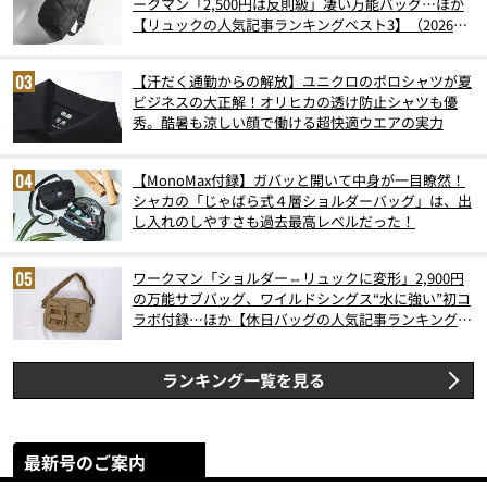
ークマン「2,500円は反則級」凄い万能バッグ…ほか
【リュックの人気記事ランキングベスト3】（2026年
6月版）
【汗だく通勤からの解放】ユニクロのポロシャツが夏
ビジネスの大正解！オリヒカの透け防止シャツも優
秀。酷暑も涼しい顔で働ける超快適ウエアの実力
【MonoMax付録】ガバッと開いて中身が一目瞭然！
シャカの「じゃばら式４層ショルダーバッグ」は、出
し入れのしやすさも過去最高レベルだった！
ワークマン「ショルダー⇔リュックに変形」2,900円
の万能サブバッグ、ワイルドシングス“水に強い”初コ
ラボ付録…ほか【休日バッグの人気記事ランキングベ
スト3】（2026年6月版）
ランキング一覧を見る
最新号のご案内