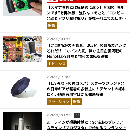
【スマホ写真とは圧倒的に違う】令和の“写ル
ンです”を再体験！強烈なエモさと「コンビニ
発送＆アプリ受け取り」が唯一無二で楽しすぎ
た
雑貨
2026/08/03 17:00
【プロ9名がガチ審査】2026年の最高カバンは
どれだ!? 「カバン大賞」ほか注目企画満載の
MonoMax9月号＆増刊の表紙を速報
トピックス
2026/08/02 20:00
【1万円以下の神コスパ】スポーツブランド発
の日常ギアが猛暑の救世主に！デサントの壊れ
にくい晴雨兼用傘ほかを徹底解説
ファッション
雑貨
2026/07/09 12:00
PR
ルーティンが感動体験に！Schickのプレミア
ムライン「プロジスタ」で始めるワンランク上