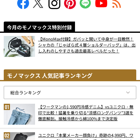
今月のモノマックス特別付録
【MonoMax付録】ガバッと開いて中身が一目瞭然！
シャカの「じゃばら式４層ショルダーバッグ」は、出
し入れのしやすさも過去最高レベルだった！
モノマックス 人気記事ランキング
【ワークマンの1,590円冷感デニム】vsユニクロ・無
印で比較！猛暑を乗り切る“涼感ロングパンツ”3選を
徹底解剖。接触冷感から綿100%まで決定版
ユニクロ「本業メーカー顔負け」奇跡の4,990円、ワ