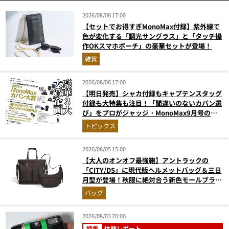
2026/08/08 17:00
【セットでお得すぎMonoMax付録】紫外線で
色が変化する「調光サングラス」と「タッチ操
作OKスマホポーチ」の豪華セットが登場！
雑貨
2026/08/06 17:00
【明日発売】シャカ付録もキャプテンスタッグ
付録も大特集も注目！「間違いのないカバン選
び」をプロがジャッジ・MonoMax9月号の目
次を公開
トピックス
2026/08/05 15:00
【大人のオンオフ最強鞄】アントラックの
「CITY/DS」に現代版ヘルメットバッグ＆三日
月型が登場！秋服に絶対合う新色モールブラウ
ンが傑作
バッグ
2026/08/03 20:00
特集
体験レポート