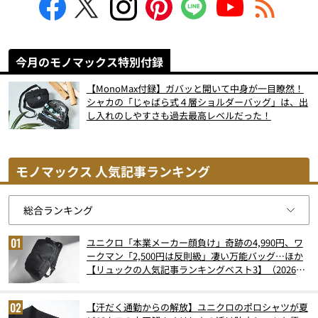
今月のモノマックス特別付録
【MonoMax付録】ガバッと開いて中身が一目瞭然！
シャカの「じゃばら式４層ショルダーバッグ」は、出
し入れのしやすさも過去最高レベルだった！
モノマックス 人気記事ランキング
ユニクロ「本業メーカー顔負け」奇跡の4,990円、ワ
ークマン「2,500円は反則級」凄い万能バッグ…ほか
【リュックの人気記事ランキングベスト3】（2026年
6月版）
【汗だく通勤からの解放】ユニクロのポロシャツが夏