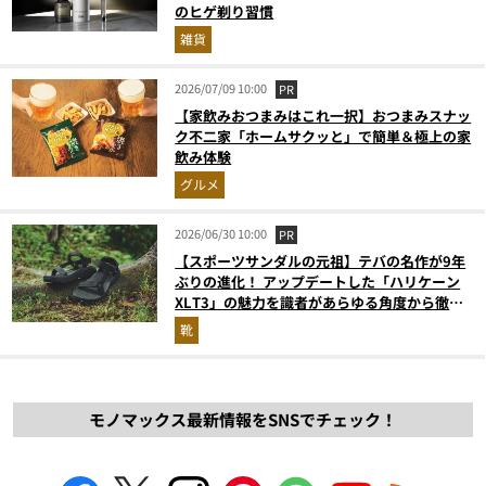
のヒゲ剃り習慣
雑貨
2026/07/09 10:00
PR
【家飲みおつまみはこれ一択】おつまみスナッ
ク不二家「ホームサクッと」で簡単＆極上の家
飲み体験
グルメ
2026/06/30 10:00
PR
【スポーツサンダルの元祖】テバの名作が9年
ぶりの進化！ アップデートした「ハリケーン
XLT3」の魅力を識者があらゆる角度から徹底
解説！
靴
モノマックス最新情報をSNSでチェック！