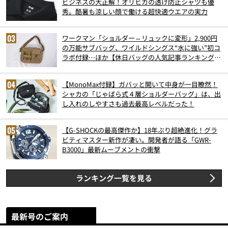
ビジネスの大正解！オリヒカの透け防止シャツも優
秀。酷暑も涼しい顔で働ける超快適ウエアの実力
ワークマン「ショルダー⇔リュックに変形」2,900円
の万能サブバッグ、ワイルドシングス“水に強い”初コ
ラボ付録…ほか【休日バッグの人気記事ランキングベ
スト3】（2026年6月版）
【MonoMax付録】ガバッと開いて中身が一目瞭然！
シャカの「じゃばら式４層ショルダーバッグ」は、出
し入れのしやすさも過去最高レベルだった！
【G-SHOCKの最高傑作か】18年ぶり超絶進化！グラ
ビティマスター新作が凄い。開発者が語る「GWR-
B3000」最新ムーブメントの衝撃
ランキング一覧を見る
最新号のご案内