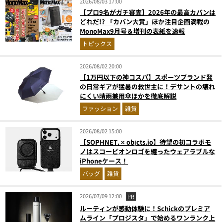
2026/08/03 17:00
【プロ9名がガチ審査】2026年の最高カバンは
どれだ!? 「カバン大賞」ほか注目企画満載の
MonoMax9月号＆増刊の表紙を速報
トピックス
2026/08/02 20:00
【1万円以下の神コスパ】スポーツブランド発
の日常ギアが猛暑の救世主に！デサントの壊れ
にくい晴雨兼用傘ほかを徹底解説
ファッション
雑貨
2026/08/02 15:00
【SOPHNET. × objcts.io】待望の初コラボモ
ノはスコーピオンロゴを纏ったウェアラブルな
iPhoneケース！
バッグ
雑貨
2026/07/09 12:00
PR
ルーティンが感動体験に！Schickのプレミア
ムライン「プロジスタ」で始めるワンランク上