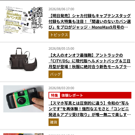
2026/08/06 17:00
【明日発売】シャカ付録もキャプテンスタッグ
付録も大特集も注目！「間違いのないカバン選
び」をプロがジャッジ・MonoMax9月号の目
次を公開
トピックス
2026/08/05 15:00
【大人のオンオフ最強鞄】アントラックの
「CITY/DS」に現代版ヘルメットバッグ＆三日
月型が登場！秋服に絶対合う新色モールブラウ
ンが傑作
バッグ
2026/08/03 20:00
特集
体験レポート
【スマホ写真とは圧倒的に違う】令和の“写ル
ンです”を再体験！強烈なエモさと「コンビニ
発送＆アプリ受け取り」が唯一無二で楽しすぎ
た
雑貨